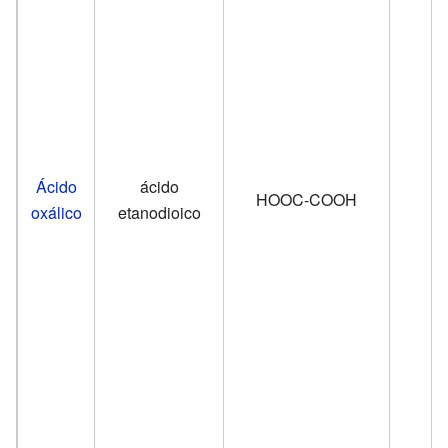
Ácido
ácido
HOOC-COOH
oxálico
etanodioico