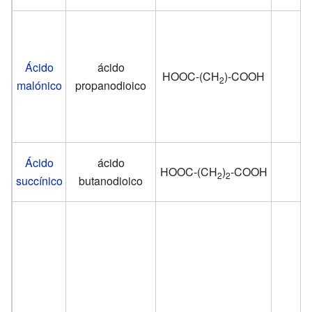
Ácido
ácido
HOOC-(CH
)-COOH
2
malónico
propanodioico
Ácido
ácido
HOOC-(CH
)
-COOH
2
2
succínico
butanodioico