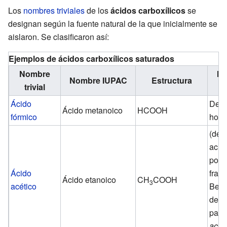
Los
nombres triviales
de los
ácidos carboxílicos
se
designan según la fuente natural de la que inicialmente se
aislaron. Se clasificaron así:
Ejemplos de ácidos carboxílicos saturados
Nombre
No
Nombre IUPAC
Estructura
trivial
Ácido
Del 
Ácido metanoico
HCOOH
fórmico
horm
(del
acuñ
por 
Ácido
fran
Ácido etanoico
CH
COOH
3
acético
Bern
de M
parti
acet