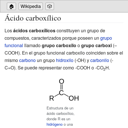
🏠
Wikipedia
🎲
Ácido carboxílico
Los
ácidos carboxílicos
constituyen un grupo de
compuestos, caracterizados porque poseen un
grupo
funcional
llamado
grupo carboxilo
o
grupo carboxi
(–
COOH). En el grupo funcional carboxilo coinciden sobre el
mismo
carbono
un grupo
hidroxilo
(-OH) y
carbonilo
(-
C=O). Se puede representar como -COOH o -CO
H.
2
Estructura de un
ácido carboxílico,
donde R es un
hidrógeno
o una