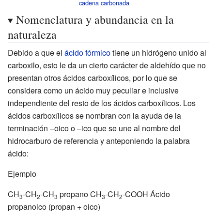
cadena carbonada
Nomenclatura y abundancia en la
naturaleza
Debido a que el
ácido fórmico
tiene un hidrógeno unido al
carboxilo, esto le da un cierto carácter de aldehído que no
presentan otros ácidos carboxílicos, por lo que se
considera como un ácido muy peculiar e inclusive
independiente del resto de los ácidos carboxílicos. Los
ácidos carboxílicos se nombran con la ayuda de la
terminación –oico o –ico que se une al nombre del
hidrocarburo de referencia y anteponiendo la palabra
ácido:
Ejemplo
CH
-CH
-CH
propano CH
-CH
-COOH Ácido
3
2
3
3
2
propanoico (propan + oico)