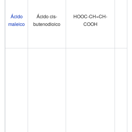
Ácido
Ácido cis-
HOOC-CH=CH-
maleico
butenodioico
COOH