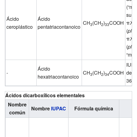
(“mol
su v
Ácido
Ácido
CH
(CH
)
COOH
πλα
3
2
33
ceroplástico
pentatriacontanoico
(
plas
πλά
(
plá
“mol
IUPA
Ácido
-
CH
(CH
)
COOH
del 
3
2
34
hexatriacontanoico
36 c
Ácidos dicarboxílicos elementales
Nombre
Nombre
IUPAC
Fórmula química
F
común