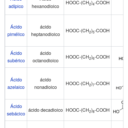
HOOC-(CH
)
-COOH
2
4
adípico
hexanodioico
Ácido
ácido
HOOC-(CH
)
-COOH
2
5
pimélico
heptanodioico
Ácido
ácido
HOOC-(CH
)
-COOH
2
6
subérico
octanodioico
Ácido
ácido
HOOC-(CH
)
-COOH
2
7
azelaico
nonadioico
Ácido
ácido decadioico
HOOC-(CH
)
-COOH
2
8
sebácico