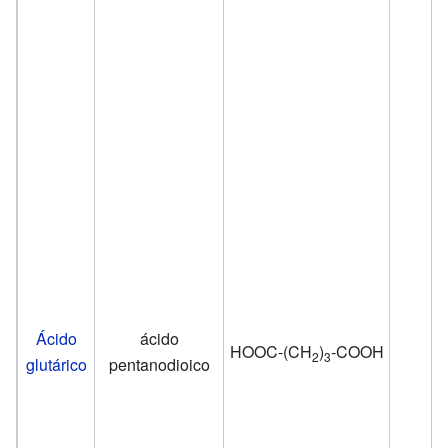
Ácido
ácido
HOOC-(CH
)
-COOH
2
3
glutárico
pentanodioico