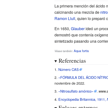
La primera mención del ácido n
calcinando una mezcla de
nitro
Ramon Llull
, quien lo preparó c
En 1650,
Glauber
ideó un proce
demostró que contenía oxígeno
sintetizado pasando una corrien
Aqua fortis
Véase también:
Referencias
Número CAS
«FÓRMULA DEL ÁCIDO NÍTRI
noviembre de 2022
.
«Nitrosulfato amónico»
.
www.a
Encyclopedia Britannica, 1911,
Enlaces externos