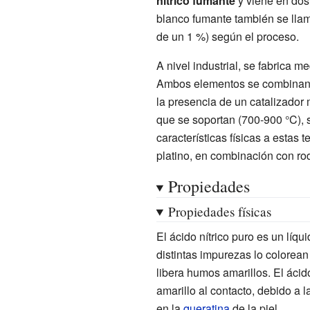
nítrico fumante
y viene en dos 
blanco fumante también se lla
de un 1
%) según el proceso.
A nivel industrial, se fabrica m
Ambos elementos se combinan e
la presencia de un catalizador 
que se soportan (700-900
°C),
características físicas a estas
platino, en combinación con ro
Propiedades
Propiedades físicas
El ácido nítrico puro es un líq
distintas impurezas lo colorea
libera humos amarillos. El ácido
amarillo al contacto, debido a 
en la
queratina
de la piel.