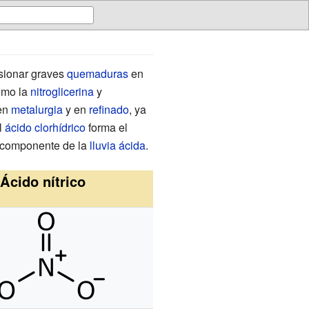
ionar graves
quemaduras
en
mo la
nitroglicerina
y
 en
metalurgia
y en
refinado
, ya
l
ácido clorhídrico
forma el
un componente de la
lluvia ácida
.
Ácido nítrico