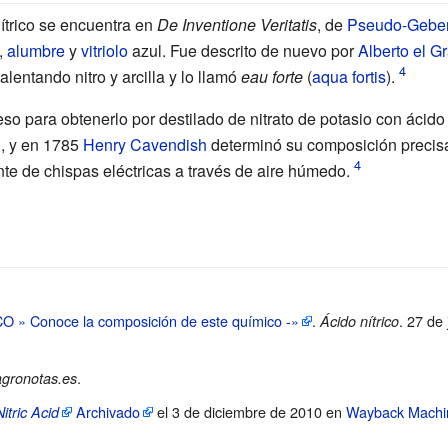
ítrico se encuentra en
De Inventione Veritatis
, de
Pseudo-Gebe
,
alumbre
y
vitriolo
azul. Fue descrito de nuevo por
Alberto el G
alentando nitro y arcilla y lo llamó
eau forte
(
aqua fortis
).
so para obtenerlo por destilado de nitrato de potasio con ácido
, y en 1785
Henry Cavendish
determinó su composición precisa
te de chispas eléctricas a través de aire húmedo.
CO
» Conoce la composición de este químico -»
.
. 27 de
Ácido nítrico
.
gronotas.es
Archivado
el 3 de diciembre de 2010 en
Wayback Machi
Nitric Acid