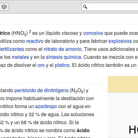
🎲
🔍
trico
(HNO
)
es un líquido viscoso y
corrosivo
que puede ocas
3
utiliza como
reactivo
de laboratorio y para fabricar
explosivos
co
fertilizantes
como el
nitrato de amonio
. Tiene usos adicionales
de los
metales
y en la
síntesis química
. Cuando se mezcla con e
paz de disolver el
oro
y el
platino
. El ácido nítrico también es 
zclando
pentóxido de dinitrógeno
(N
O
) y
2
5
 puro impone habitualmente la destilación con
 nítrico forma un
azeótropo
con el agua en
ido nítrico y 32
% de agua. Las soluciones
52
% y un 68
% de ácido nítrico. Si la
% de ácido nítrico se nombra como
ácido