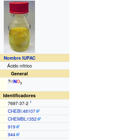
Nombre IUPAC
Ácido nítrico
General
?
H
N
O
3
Identificadores
7697-37-2
CHEBI:48107
CHEMBL1352
919
944