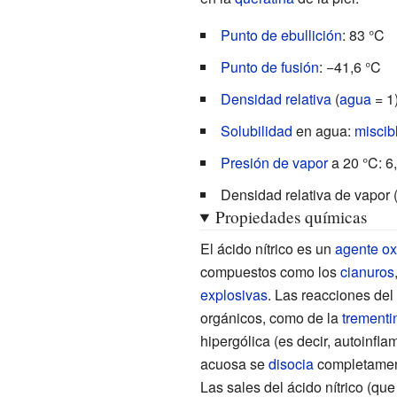
Punto de ebullición
: 83
°C
Punto de fusión
: −41,6
°C
Densidad relativa
(
agua
= 1)
Solubilidad
en agua:
miscib
Presión de vapor
a 20
°C: 6
Densidad relativa de vapor 
Propiedades químicas
El ácido nítrico es un
agente ox
compuestos como los
cianuros
explosivas
. Las reacciones de
orgánicos, como de la
trementi
hipergólica (es decir, autoinfl
acuosa se
disocia
completamen
Las sales del ácido nítrico (qu