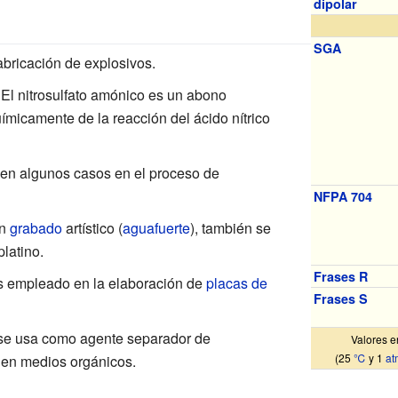
dipolar
SGA
abricación de explosivos.
 El nitrosulfato amónico es un abono
ímicamente de la reacción del ácido nítrico
 en algunos casos en el proceso de
NFPA 704
en
grabado
artístico (
aguafuerte
), también se
latino.
Frases R
 es empleado en la elaboración de
placas de
Frases S
a se usa como agente separador de
Valores e
(25
℃
y 1
at
en medios orgánicos.