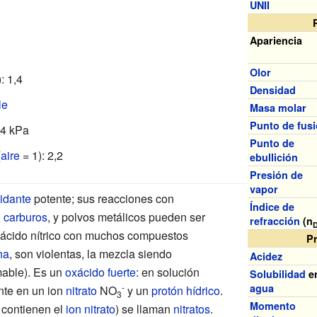
UNII
Apariencia
Olor
: 1,4
Densidad
le
Masa molar
Punto de fus
,4
kPa
Punto de
(
aire
= 1): 2,2
ebullición
Presión de
vapor
idante
potente; sus reacciones con
Índice de
,
carburos
, y polvos metálicos pueden ser
refracción
(n
l ácido nítrico con muchos compuestos
P
na
, son violentas, la mezcla siendo
Acidez
amable). Es un
oxácido
fuerte
: en solución
Solubilidad
e
-
agua
te en un ion
nitrato
NO
y un
protón hídrico
.
3
Momento
e contienen el
ion nitrato
) se llaman
nitratos
.