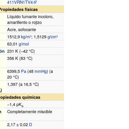
411VRN1TV4
Propiedades físicas
Líquido fumante incoloro,
amarillento o rojizo
Acre, sofocante
1512,9
kg
/
m³
; 1,5129
g
/
cm³
63,01
g
/
mol
231
K (−42
°C)
ión
356
K (83
°C)
6399,5
Pa
(48
mmHg
) (a
20
°C)
1,397 (a 16,5
°C)
)
D
ropiedades químicas
−1,4 pK
a
Completamente miscible
n
2,17 ± 0,02
D