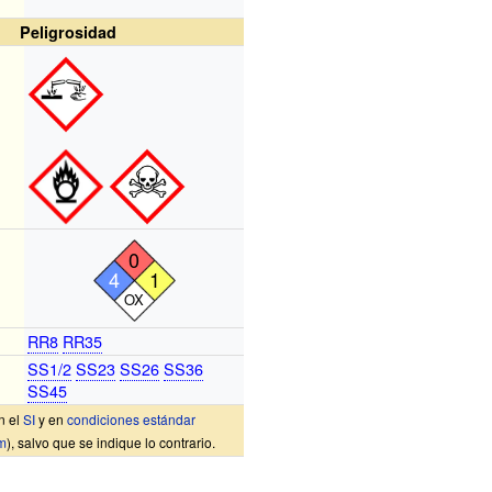
Peligrosidad
0
4
1
OX
RR8
RR35
SS1/2
SS23
SS26
SS36
SS45
n el
SI
y en
condiciones estándar
m
), salvo que se indique lo contrario.