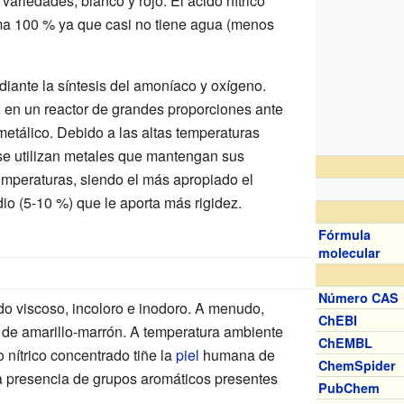
variedades, blanco y rojo. El ácido nítrico
ma 100
% ya que casi no tiene agua (menos
ediante la síntesis del amoníaco y oxígeno.
n un reactor de grandes proporciones ante
metálico. Debido a las altas temperaturas
 se utilizan metales que mantengan sus
 temperaturas, siendo el más apropiado el
dio (5-10
%) que le aporta más rigidez.
Fórmula
molecular
Número CAS
uido viscoso, incoloro e inodoro. A menudo,
ChEBI
n de amarillo-marrón. A temperatura ambiente
ChEMBL
 nítrico concentrado tiñe la
piel
humana de
ChemSpider
la presencia de grupos aromáticos presentes
PubChem