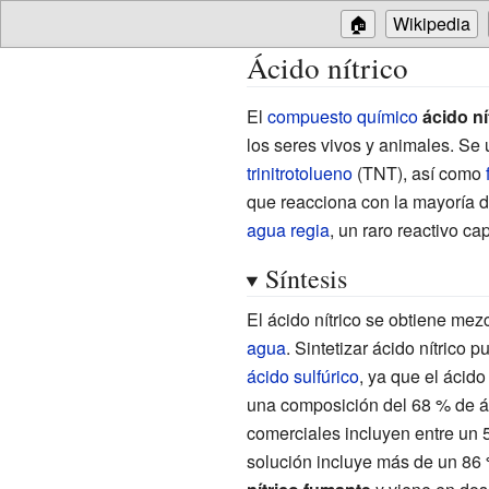
🏠
Wikipedia
Ácido nítrico
El
compuesto químico
ácido ní
los seres vivos y animales. Se 
trinitrotolueno
(TNT), así como
que reacciona con la mayoría 
agua regia
, un raro reactivo ca
Síntesis
El ácido nítrico se obtiene me
agua
. Sintetizar ácido nítrico
ácido sulfúrico
, ya que el ácido
una composición del 68
% de ác
comerciales incluyen entre un 
solución incluye más de un 86