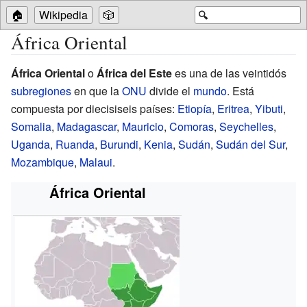
🏠
Wikipedia
🎲
🔍
África Oriental
África Oriental
o
África del Este
es una de las veintidós
subregiones
en que la
ONU
divide el
mundo
. Está
compuesta por diecisiseis países:
Etiopía
,
Eritrea
,
Yibuti
,
Somalia
,
Madagascar
,
Mauricio
,
Comoras
,
Seychelles
,
Uganda
,
Ruanda
,
Burundi
,
Kenia
,
Sudán
,
Sudán del Sur
,
Mozambique
,
Malaui
.
África Oriental