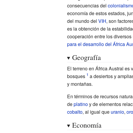
consecuencias del
colonialism
economía de estos estados, jun
del mundo del
VIH
, son factor
es la obtención de la estabilidad
cooperación entre los diversos
para el desarrollo del África Aus
Geografía
El terreno en África Austral es
bosques
a desiertos y amplia
y montañas.
En términos de recursos natura
de
platino
y de elementos rela
cobalto
, al igual que
uranio
,
or
Economía