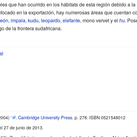
les que han ocurrido en los hábitats de esta región debido a l
 enfocado en la exportación, hay numerosas áreas que cuentan c
león
,
impala
,
kudu
,
leopardo
,
elefante
,
mono vervet
y el
ñu
. Pos
o de la frontera sudafricana.
al
(2004)
'
.
Cambridge University Press
. p. 278. ISBN 0521548012
el 27 de junio de 2013
.