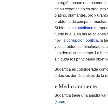
La región posee una economía di
de su exportación es producto
platino, diamantes, oro y uran
problema de compartir muchas d
Si bien el
colonialismo
europeo 
fuerte huella en las relaciones 
hoy, la
corrupción política
, la f
y los problemas relacionados a
impiden el crecimiento. La bú
sin duda los principales objeti
Sudáfrica es considerada como 
todos los demás países de la r
Medio ambiente
Sudáfrica tiene una amplia var
(
karoo
).