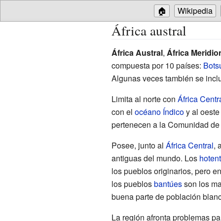
🏠
Wikipedia
África austral
África Austral
,
África Meridio
compuesta por 10 países:
Bots
Algunas veces también se incl
Limita al norte con
África Centr
con el
océano Índico
y al oeste
pertenecen a la Comunidad de D
Posee, junto al
África Central
, 
antiguas del mundo. Los
hotent
los pueblos originarios, pero e
los pueblos
bantúes
son los may
buena parte de población blan
La región afronta problemas par