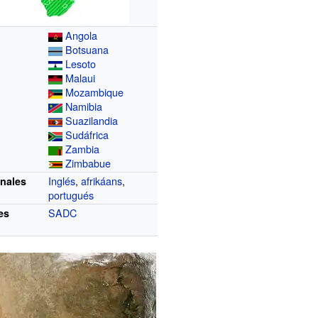
Angola
Botsuana
Lesoto
Malaui
Mozambique
Namibia
Suazilandia
Sudáfrica
Zambia
Zimbabue
Inglés
,
afrikáans
,
onales
portugués
SADC
es