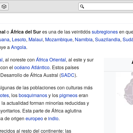
🎲
🔍
nal
o
África del Sur
es una de las veintidós
subregiones
en que
uana
,
Lesoto
,
Malaui
,
Mozambique
,
Namibia
,
Suazilandia
,
Sudá
uye a
Angola
.
al
, al noreste con
África Oriental
, al este y sur
 con el
océano Atlántico
. Estos países
esarrollo de África Austral (
SADC
).
algunas de las poblaciones con culturas más
otes
, los
bosquimanos
y los
pigmeos
eran
n la actualidad forman minorías reducidas y
oritarios. Esta parte de África aglutina
ca de origen
europeo
e
indio
.
ecidos al resto del continente: las