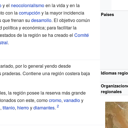
o
y el
neocolonialismo
en la vida y en la
to con la
corrupción
y la mayor incidencia
Países
es que frenan su
desarrollo
. El objetivo común
 política y económica; para facilitar la
 estados de la región se ha creado el
Comité
tral
.
 variado, por lo general yendo desde
s praderas. Contiene una región costera baja
Idiomas regi
Organizacion
regionales
les, la región posee la reserva más grande
cionados con este, como
cromo
,
vanadio
y
o
,
titanio
,
hierro
y
diamantes
.