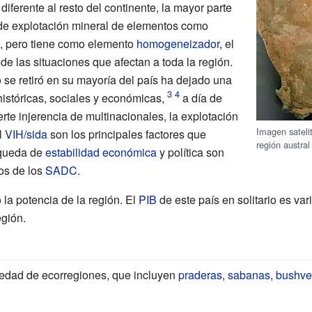
ferente al resto del continente, la mayor parte
 de explotación mineral de elementos como
io, pero tiene como elemento
homogeneizador
, el
e las situaciones que afectan a toda la región.
se retiró en su mayoría del país ha dejado una
históricas, sociales y económicas,
a día de
uerte injerencia de multinacionales, la explotación
Imagen sateli
l
VIH
/
sida
son los principales factores que
región austral
squeda de
estabilidad económica
y política son
vos de los
SADC
.
la potencia de la región. El
PIB
de este país en solitario es va
egión.
iedad de ecorregiones, que incluyen
praderas
,
sabanas
,
bushve