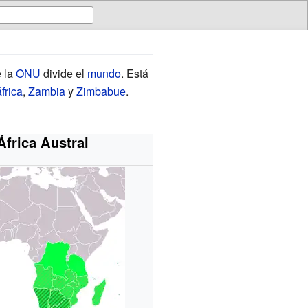
 la
ONU
divide el
mundo
. Está
frica
,
Zambia
y
Zimbabue
.
África Austral