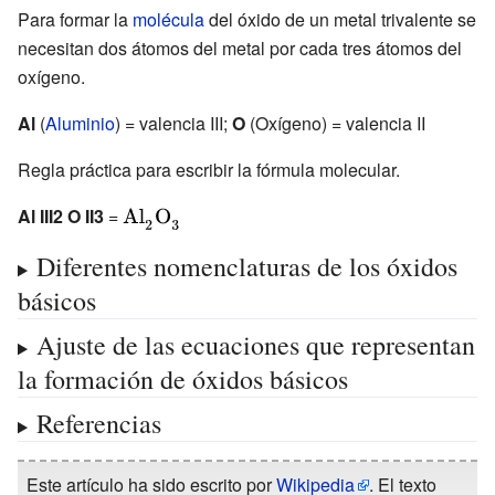
{\ce
{\ce {Mg O}}}
Para formar la
molécula
del óxido de un metal trivalente se
{Mg2O2}}}
necesitan dos átomos del metal por cada tres átomos del
oxígeno.
Al
(
Aluminio
) = valencia III;
O
(Oxígeno) = valencia II
Regla práctica para escribir la fórmula molecular.
Al III2 O II3
=
{\displaystyle
{\ce
Diferentes nomenclaturas de los óxidos
{Al2O3}}}
básicos
Ajuste de las ecuaciones que representan
la formación de óxidos básicos
Referencias
Este artículo ha sido escrito por
Wikipedia
. El texto