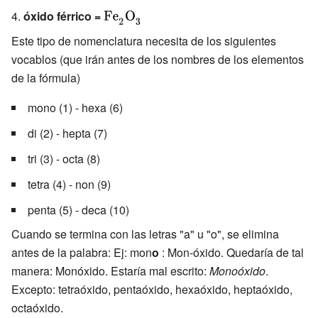
{\ce {Fe O}}}
óxido férrico =
{\displaystyle
{\ce
Este tipo de nomenclatura necesita de los siguientes
{Fe2O3}}}
vocablos (que irán antes de los nombres de los elementos
de la fórmula)
mono (1) - hexa (6)
di (2) - hepta (7)
tri (3) - octa (8)
tetra (4) - non (9)
penta (5) - deca (10)
Cuando se termina con las letras "a" u "o", se elimina
antes de la palabra: Ej: mon
o
: Mon-óxido. Quedaría de tal
manera: Monóxido. Estaría mal escrito:
Monoóxido
.
Excepto: tetraóxido, pentaóxido, hexaóxido, heptaóxido,
octaóxido.