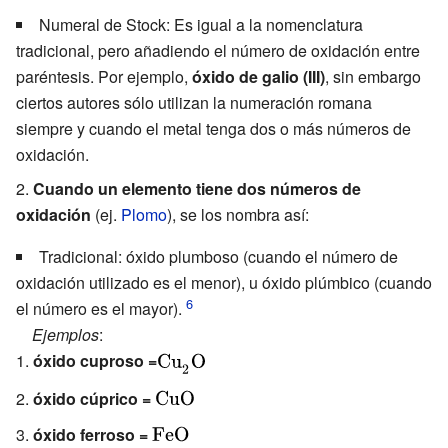
{\ce
Numeral de Stock: Es igual a la nomenclatura
{Ga2O3}}}
tradicional, pero añadiendo el número de oxidación entre
paréntesis. Por ejemplo,
óxido de galio (III)
, sin embargo
ciertos autores sólo utilizan la numeración romana
siempre y cuando el metal tenga dos o más números de
oxidación.
2.
Cuando un elemento tiene dos números de
oxidación
(ej.
Plomo
), se los nombra así:
Tradicional: óxido plumboso (cuando el número de
oxidación utilizado es el menor), u óxido plúmbico (cuando
el número es el mayor).
Ejemplos
:
óxido cuproso =
{\displaystyle
{\ce {Cu2
óxido cúprico =
{\displaystyle
O}}}
{\ce {Cu O}}}
óxido ferroso =
{\displaystyle