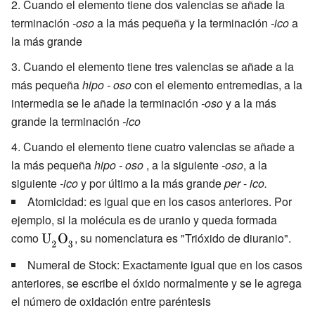
Cuando el elemento tiene dos valencias se añade la
terminación
-oso
a la más pequeña y la terminación
-ico
a
la más grande
Cuando el elemento tiene tres valencias se añade a la
más pequeña
hipo
-
oso
con el elemento entremedias, a la
intermedia se le añade la terminación
-oso
y a la más
grande la terminación
-ico
Cuando el elemento tiene cuatro valencias se añade a
la más pequeña
hipo
-
oso
, a la siguiente
-oso
, a la
siguiente
-ico
y por último a la más grande
per
-
ico.
Atomicidad: es igual que en los casos anteriores. Por
ejemplo, si la molécula es de uranio y queda formada
como
{\displaystyle
, su nomenclatura es "Trióxido de diuranio".
{\ce {U2O3}}}
Numeral de Stock: Exactamente igual que en los casos
anteriores, se escribe el óxido normalmente y se le agrega
el número de oxidación entre paréntesis