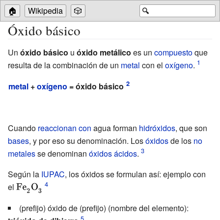
🏠
Wikipedia
🎲
🔍
Óxido básico
Un
óxido básico
u
óxido metálico
es un
compuesto
que
resulta de la combinación de un
metal
con el
oxígeno
.
metal
+
oxígeno
= óxido básico
Cuando
reaccionan con
agua forman
hidróxidos
, que son
bases
, y por eso su denominación. Los
óxidos
de los
no
metales
se denominan
óxidos ácidos
.
Según la
IUPAC
, los óxidos se formulan así: ejemplo con
el
{\displaystyle
{\ce
(prefijo) óxido de (prefijo) (nombre del elemento):
{Fe2O3}}}