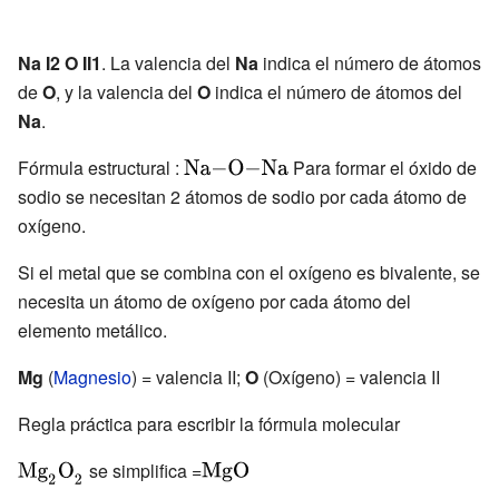
Na I2 O II1
. La valencia del
Na
indica el número de átomos
de
O
, y la valencia del
O
indica el número de átomos del
Na
.
Fórmula estructural
:
{\displaystyle
Para formar el óxido de
sodio se necesitan 2 átomos de sodio por cada átomo de
{\ce {Na-O-
oxígeno.
Na}}}
Si el metal que se combina con el oxígeno es bivalente, se
necesita un átomo de oxígeno por cada átomo del
elemento metálico.
Mg
(
Magnesio
) = valencia II;
O
(Oxígeno) = valencia II
Regla práctica para escribir la fórmula molecular
{\displaystyle
se simplifica =
{\displaystyle