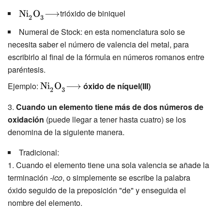
{\displaystyle
{\displaystyle
trióxido de biniquel
{\ce
\longrightarrow
Numeral de Stock: en esta nomenclatura solo se
{Ni2O3}}}
}
necesita saber el número de valencia del metal, para
escribirlo al final de la fórmula en números romanos entre
paréntesis.
Ejemplo:
{\displaystyle
{\displaystyle
óxido de níquel(III)
{\ce
\longrightarrow
3.
Cuando un elemento tiene más de dos números de
{Ni2O3}}}
}
oxidación
(puede llegar a tener hasta cuatro) se los
denomina de la siguiente manera.
Tradicional:
Cuando el elemento tiene una sola valencia se añade la
terminación
-ico
, o simplemente se escribe la palabra
óxido seguido de la preposición "de" y enseguida el
nombre del elemento.