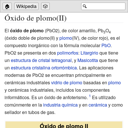
🏠
Wikipedia
🎲
🔍
Óxido de plomo(II)
El
óxido de plomo
(PbO2), de color amarillo, Pb
O
3
4
(óxido doble de plomo(II) y
plomo
(IV), de color rojo), es el
compuesto inorgánico con la fórmula molecular
Pb
O
.
PbO2 se presenta en dos
polimorfos
:
Litargirio
que tiene
un
estructura de cristal tetragonal
, y
Masicotita
que tiene
un
estructura cristalina ortorrómbica
. Las aplicaciones
modernas de PbO2 se encuentran principalmente en
cerámicas industriales
vidrio de plomo
basadas en
plomo
y cerámicas industriales, incluidos los componentes
informáticos. Es un óxido de anfoterismo.
Es utilizado
comúnmente en la
industria química
y en
cerámica
y como
sellador en tubos de gas.
Óxido de plomo II