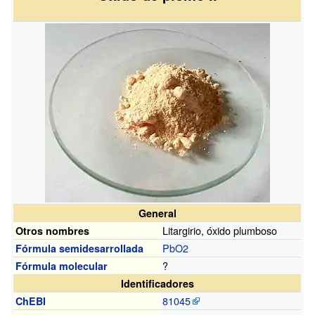
General
Litargirio, óxido plumboso
Otros nombres
Pb
O2
Fórmula semidesarrollada
?
Fórmula molecular
Identificadores
81045
ChEBI