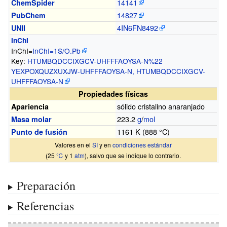
14141
ChemSpider
14827
PubChem
4IN6FN8492
UNII
InChI
InChI=
InChI
=
1S/O.Pb
Key:
HTUMBQDCCIXGCV-UHFFFAOYSA-N%22
YEXPOXQUZXUXJW-UHFFFAOYSA-N, HTUMBQDCCIXGCV-
UHFFFAOYSA-N
Propiedades físicas
sólido cristalino anaranjado
Apariencia
223.2
g
/
mol
Masa molar
1161
K (888
°C)
Punto de fusión
Valores en el
SI
y en
condiciones estándar
(25
℃
y 1
atm
), salvo que se indique lo contrario.
Preparación
Referencias