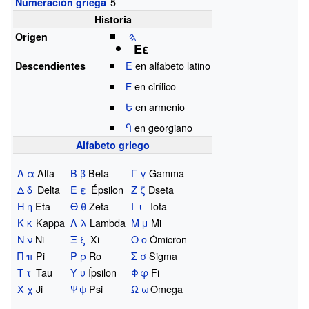
5
Numeración griega
Historia
𐤄
Origen
Εε
E
en alfabeto latino
Descendientes
Е
en cirílico
Ե
en armenio
Ⴄ
en georgiano
Alfabeto griego
Α
α
Alfa
Β
β
Beta
Γ
γ
Gamma
Δ
δ
Delta
Ε
ε
Épsilon
Ζ
ζ
Dseta
Η
η
Eta
Θ
θ
Zeta
Ι
ι
Iota
Κ
κ
Kappa
Λ
λ
Lambda
Μ
μ
Mi
Ν
ν
Ni
Ξ
ξ
Xi
Ο
ο
Ómicron
Π
π
Pi
Ρ
ρ
Ro
Σ
σ
Sigma
Τ
τ
Tau
Υ
υ
Ípsilon
Φ
φ
Fi
Χ
χ
Ji
Ψ
ψ
Psi
Ω
ω
Omega