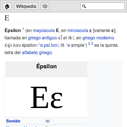
🏠
Wikipedia
🎲
🔍
Ε
Épsilon
(en
mayúscula
Ε
, en
minúscula
ε
[variante
ϵ
];
llamada
en
griego antiguo
εἶ
eî
/êː/
,
en
griego moderno
έψιλον
épsilon
/ˈe.psi.lon/
, lit.
‘
e
simple’
)
es la quinta
letra del
alfabeto griego
.
Épsilon
Εε
/
e
/
Sonido