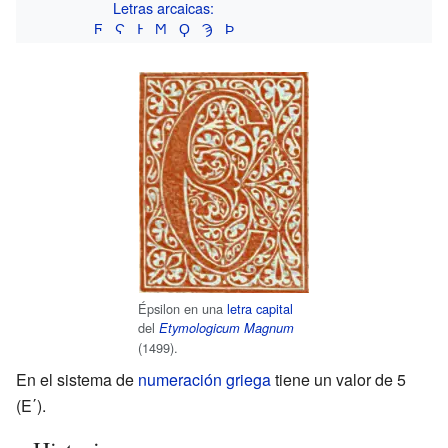
Letras arcaicas:
Ϝ
Ϛ
Ͱ
Ϻ
Ϙ
Ϡ
Ϸ
Épsilon en una
letra capital
del
Etymologicum Magnum
(1499).
En el sistema de
numeración griega
tiene un valor de 5
(Ε΄).