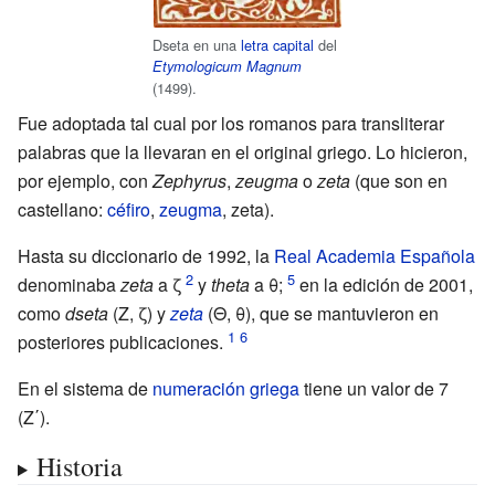
Dseta en una
letra capital
del
Etymologicum Magnum
(1499).
Fue adoptada tal cual por los romanos para transliterar
palabras que la llevaran en el original griego. Lo hicieron,
por ejemplo, con
Zephyrus
,
zeugma
o
zeta
(que son en
castellano:
céfiro
,
zeugma
, zeta).
Hasta su diccionario de 1992, la
Real Academia Española
denominaba
zeta
a
ζ
y
theta
a
θ
;
en la edición de 2001,
como
dseta
(
Ζ, ζ
) y
zeta
(
Θ, θ
), que se mantuvieron en
posteriores publicaciones.
En el sistema de
numeración griega
tiene un valor de 7
(Ζ΄).
Historia