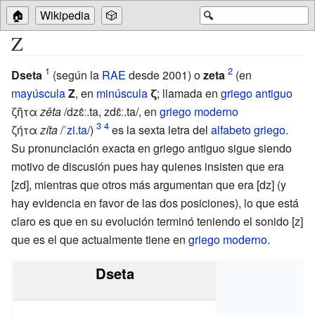
🏠
Wikipedia
🎲
🔍
Ζ
Dseta
(según la
RAE
desde 2001) o
zeta
(en
mayúscula
Ζ
, en
minúscula
ζ
; llamada
en
griego antiguo
ζῆτα
zêta
/dzɛ̂ː.ta, zdɛ̂ː.ta/
,
en
griego moderno
ζήτα
zíta
/ˈzi.ta/
)
es la sexta letra del
alfabeto griego
.
Su pronunciación exacta en griego antiguo sigue siendo
motivo de discusión pues hay quienes insisten que era
[zd], mientras que otros más argumentan que era [dz] (y
hay evidencia en favor de las dos posiciones), lo que está
claro es que en su evolución terminó teniendo el sonido [z]
que es el que actualmente tiene en
griego moderno
.
Dseta