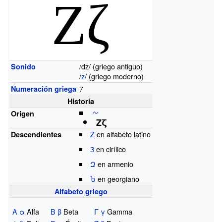
Ζζ
/
dz
/ (griego antiguo)
Sonido
/
z
/ (griego moderno)
7
Numeración griega
Historia
𐤆
Origen
Ζζ
Z
en alfabeto latino
Descendientes
З
en cirílico
Զ
en armenio
Ⴆ
en georgiano
Alfabeto griego
Α
α
Alfa
Β
β
Beta
Γ
γ
Gamma