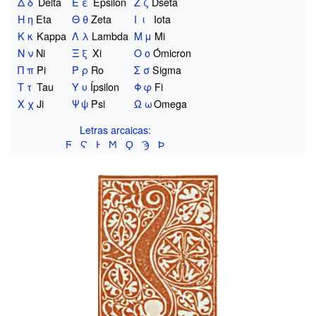
Δ
δ
Delta
Ε
ε
Épsilon
Ζ
ζ
Dseta
Η
η
Eta
Θ
θ
Zeta
Ι
ι
Iota
Κ
κ
Kappa
Λ
λ
Lambda
Μ
μ
Mi
Ν
ν
Ni
Ξ
ξ
Xi
Ο
ο
Ómicron
Π
π
Pi
Ρ
ρ
Ro
Σ
σ
Sigma
Τ
τ
Tau
Υ
υ
Ípsilon
Φ
φ
Fi
Χ
χ
Ji
Ψ
ψ
Psi
Ω
ω
Omega
Letras arcaicas:
Ϝ
Ϛ
Ͱ
Ϻ
Ϙ
Ϡ
Ϸ