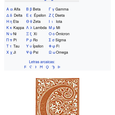
Α
α
Alfa
Β
β
Beta
Γ
γ
Gamma
Δ
δ
Delta
Ε
ε
Épsilon
Ζ
ζ
Dseta
Η
η
Eta
Θ
θ
Zeta
Ι
ι
Iota
Κ
κ
Kappa
Λ
λ
Lambda
Μ
μ
Mi
Ν
ν
Ni
Ξ
ξ
Xi
Ο
ο
Ómicron
Π
π
Pi
Ρ
ρ
Ro
Σ
σ
Sigma
Τ
τ
Tau
Υ
υ
Ípsilon
Φ
φ
Fi
Χ
χ
Ji
Ψ
ψ
Psi
Ω
ω
Omega
Letras arcaicas:
Ϝ
Ϛ
Ͱ
Ϻ
Ϙ
Ϡ
Ϸ