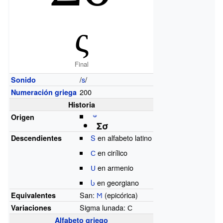
ς
Final
/
s
/
Sonido
200
Numeración griega
Historia
𐤔
Origen
Σσ
S
en alfabeto latino
Descendientes
С
en cirílico
Ս
en armenio
Ⴑ
en georgiano
San:
Ϻ
(epicórica)
Equivalentes
Sigma lunada: Ϲ
Variaciones
Alfabeto griego