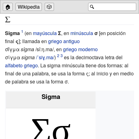
🏠
Wikipedia
🎲
🔍
Σ
Sigma
(en
mayúscula
Σ
, en
minúscula
σ
[en posición
final
ς
]; llamada
en
griego antiguo
σῖγμα
sîgma
/sîːŋ.ma/
,
en
griego moderno
σίγμα
sígma
/ˈsiɣ.ma/
)
es la decimoctava letra del
alfabeto griego
. La sigma minúscula tiene dos formas: al
final de una palabra, se usa la forma
ς
; al inicio y en medio
de palabra se usa la forma
σ
.
Sigma
Σσ