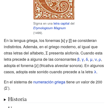
Sigma en una
letra capital
del
Etymologicum Magnum
(1499).
En la lengua griega, los fonemas [s] y [ʃ] se consideran
indistintos. Además, en el griego moderno, al igual que
otras letras del alfabeto,
Σ
presenta alofonía. Cuando esta
letra precede a alguna de las consonantes
β
,
γ
,
δ
,
μ
,
ν
,
ρ
,
adopta el fonema [z] (fricativa alveolar sonora). En algunos
casos, adopta este sonido cuando precede a la letra
λ
.
En el sistema de
numeración griega
tiene un valor de 200
(Σʹ).
Historia