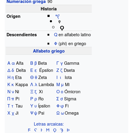
90
Numeración griega
Historia
𐤒
Origen
Ϙ
Q
en alfabeto latino
Descendientes
Φ
(phi) en griego
Alfabeto griego
Α
α
Alfa
Β
β
Beta
Γ
γ
Gamma
Δ
δ
Delta
Ε
ε
Épsilon
Ζ
ζ
Dseta
Η
η
Eta
Θ
θ
Zeta
Ι
ι
Iota
Κ
κ
Kappa
Λ
λ
Lambda
Μ
μ
Mi
Ν
ν
Ni
Ξ
ξ
Xi
Ο
ο
Ómicron
Π
π
Pi
Ρ
ρ
Ro
Σ
σ
Sigma
Τ
τ
Tau
Υ
υ
Ípsilon
Φ
φ
Fi
Χ
χ
Ji
Ψ
ψ
Psi
Ω
ω
Omega
Letras arcaicas:
Ϝ
Ϛ
Ͱ
Ϻ
Ϙ
Ϡ
Ϸ