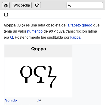
🏠
Wikipedia
🎲
🔍
Ϙ
Qoppa
(Ϙ ϙ) es una letra obsoleta del
alfabeto griego
que
tenía un valor
numérico
de 90 y cuya transcripción latina
era
Q
. Posteriormente fue sustituida por
kappa
.
Qoppa
/
k
/
Sonido