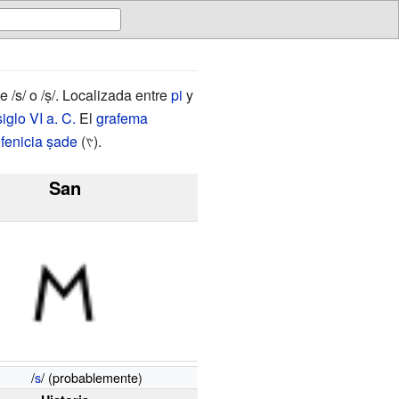
 /s/ o /ṣ/. Localizada entre
pi
y
siglo VI
a.
C.
El
grafema
a
fenicia
ṣade
(𐤑‏).
San
/
s
/ (probablemente)