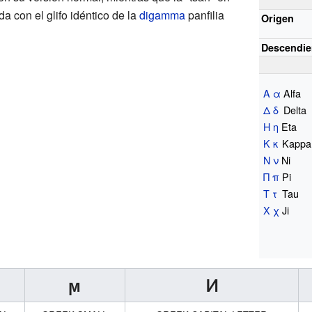
da con el glifo idéntico de la
digamma
panfilia
Origen
Descendie
Α
α
Alfa
Δ
δ
Delta
Η
η
Eta
Κ
κ
Kappa
Ν
ν
Ni
Π
π
Pi
Τ
τ
Tau
Χ
χ
Ji
ϻ
Ͷ