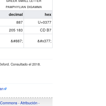
greek small letter
pamphylian digamma
decimal
hex
887
U+0377
205 183
CD B7
&
#887;
&
#x377;
Oxford
. Consultado el 2018
.
san
 Commons - Atribución -