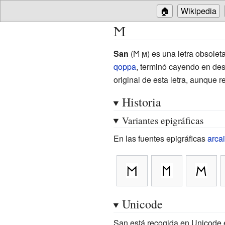
🏠
Wikipedia
Ϻ
San
(Ϻ ϻ) es una letra obsolet
qoppa
, terminó cayendo en de
original de esta letra, aunque r
Historia
Variantes epigráficas
En las fuentes epigráficas
arca
Unicode
San está recogida en Unicode e