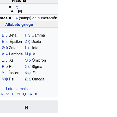
Historia
𐤑
Ϻ
Ϡ
(sampi) en numeración
ntes
Alfabeto griego
Β
β
Beta
Γ
γ
Gamma
Ε
ε
Épsilon
Ζ
ζ
Dseta
Θ
θ
Zeta
Ι
ι
Iota
Λ
λ
Lambda
Μ
μ
Mi
Ξ
ξ
Xi
Ο
ο
Ómicron
Ρ
ρ
Ro
Σ
σ
Sigma
Υ
υ
Ípsilon
Φ
φ
Fi
Ψ
ψ
Psi
Ω
ω
Omega
Letras arcaicas:
Ϝ
Ϛ
Ͱ
Ϻ
Ϙ
Ϡ
Ϸ
ͷ