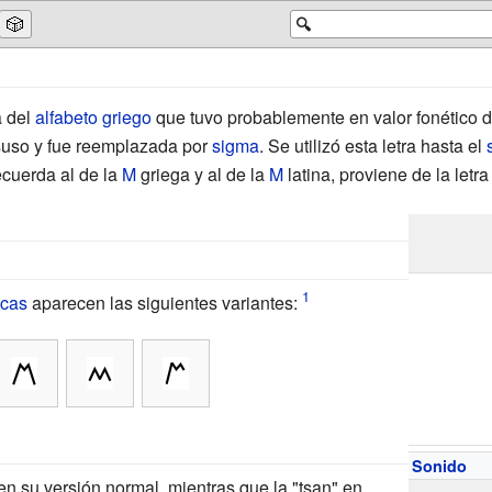
🎲
🔍
a del
alfabeto griego
que tuvo probablemente en valor fonético de
suso y fue reemplazada por
sigma
. Se utilizó esta letra hasta el
ecuerda al de la
Μ
griega y al de la
M
latina, proviene de la letr
icas
aparecen las siguientes variantes:
Sonido
n su versión normal, mientras que la "tsan" en