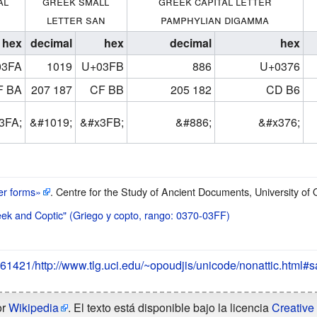
al
greek small
greek capital letter
n
letter san
pamphylian digamma
hex
decimal
hex
decimal
hex
03FA
1019
U+03FB
886
U+0376
F BA
207 187
CF BB
205 182
CD B6
3FA;
&
#1019;
&
#x3FB;
&
#886;
&
#x376;
er forms»
. Centre for the Study of Ancient Documents, University of 
ek and Coptic" (Griego y copto, rango: 0370-03FF)
161421/http://www.tlg.uci.edu/~opoudjis/unicode/nonattic.html#
or
Wikipedia
. El texto está disponible bajo la licencia
Creative