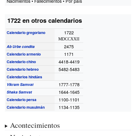
Nacimientos • Fallecimientos • Por país
1722 en otros calendarios
1722
Calendario gregoriano
MDCCXXII
2475
Ab Urbe condita
1171
Calendario armenio
4418-4419
Calendario chino
5482-5483
Calendario hebreo
Calendarios hindúes
1777-1778
Vikram Samvat
1644-1645
Shaka Samvat
1100-1101
Calendario persa
1134-1135
Calendario musulmán
Acontecimientos