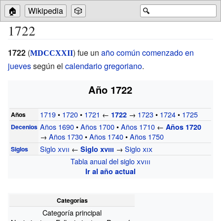
🏠
Wikipedia
🎲
🔍
1722
1722
(
) fue un
año común comenzado en
MDCCXXII
jueves
según el
calendario gregoriano
.
Año 1722
1719
•
1720
•
1721
←
→
1723
•
1724
•
1725
1722
Años
Años 1690
•
Años 1700
•
Años 1710
←
Años 1720
Decenios
→
Años 1730
•
Años 1740
•
Años 1750
Siglo
xvii
←
→
Siglo
xix
Siglo
xviii
Siglos
Tabla anual del siglo
xviii
Ir al año actual
Categorías
Categoría principal