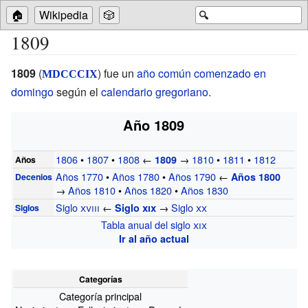
🏠
Wikipedia
🎲
🔍
1809
1809
(
) fue un
año común comenzado en
MDCCCIX
domingo
según el
calendario gregoriano
.
Año 1809
1806
•
1807
•
1808
←
→
1810
•
1811
•
1812
1809
Años
Años 1770
•
Años 1780
•
Años 1790
←
Años 1800
Decenios
→
Años 1810
•
Años 1820
•
Años 1830
Siglo
xviii
←
→
Siglo
xx
Siglo
xix
Siglos
Tabla anual del siglo
xix
Ir al año actual
Categorías
Categoría principal