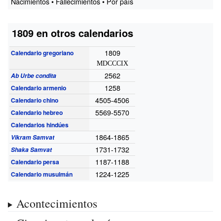
Nacimientos • Fallecimientos • Por país
1809 en otros calendarios
1809
Calendario gregoriano
MDCCCIX
2562
Ab Urbe condita
1258
Calendario armenio
4505-4506
Calendario chino
5569-5570
Calendario hebreo
Calendarios hindúes
1864-1865
Vikram Samvat
1731-1732
Shaka Samvat
1187-1188
Calendario persa
1224-1225
Calendario musulmán
Acontecimientos