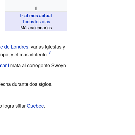
[]
Ir al mes actual
Todos los días
Más calendarios
e de Londres
, varias iglesias y
ropa, y el más violento.
ar I
mata al corregente
Sweyn
fecha durante dos siglos.
o logra sitiar
Quebec
.