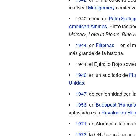
mariscal
Montgomery
comienza 
1942: cerca de
Palm Spring
American Airlines
. Entre las d
Memory
,
Love in Bloom
,
Blue 
1944
: en
Filipinas
—en el m
más grande de la historia.
1944: el Ejército Rojo sovié
1946
: en un auditorio de
Fl
Unidas
.
1947
: de conformidad con l
1956
: en
Budapest
(
Hungrí
aplastada esta
Revolución Hún
1971
: en Alemania, la empr
1973
: la ONU sanciona un ce