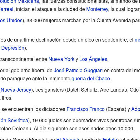
olución Mexicana
, las fuerzas constitucionalistas, al mando de
larreal
, inician el ataque a la ciudad de
Monterrey
, la cual logra
os Unidos
), 33
000 mujeres marchan por la Quinta Avenida para
ués de una firme declinación desde un pico en septiembre, el
me
 Depresión
).
transcontinental entre
Nueva York
y
Los Ángeles
.
or el gobierno liberal de
José Patricio Guggiari
en contra del mo
orio paraguayo ante la inminente
guerra del Chaco
.
(
Nueva Jersey
), tres gánsters (Dutch Schultz, Abe Landau, Ot
tiros.
se encuentran los dictadores
Francisco Franco
(España) y
Adol
ón Soviética
), 19
000
judíos son quemados vivos por tropas r
colae Deleanu
. Al día siguiente son asesinados otros 10
000.
egunda Guerra Mundial, en
El Alamein
(norte de
Egipto
), el octa