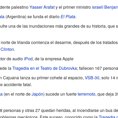
idente palestino
Yasser Arafat
y el primer ministro
israelí
Benjam
ata
(Argentina) se funda el diario
El Plata
.
sufre una de las inundaciones más grandes de su historia, que 
 norte de Irlanda comienza el desarme, después de los tratados
l Clinton
.
ctor de audio
iPod
, de la empresa Apple
ede la
Tragedia en el Teatro de Dubrovka
; fallecen 167
persona
ón Cajuana lanza su primer cohete al espacio,
VSB-30
, solo 14
 accidente fatal.
ta
(en el norte de
Japón
) sucede un fuerte
terremoto
, que deja 3
8 personas y otras 27 quedan heridas, al incendiarse un bus del
 problemas mecánicos. Este suceso, conocido como la
Tragedia 