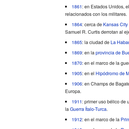
1861
: en Estados Unidos, e
relacionados con los militares.
1864
: cerca de
Kansas City
Samuel R. Curtis
derrotan al ej
1865
: la ciudad de
La Haba
1869
: en la
provincia de Bu
1870
: en el marco de la gue
1905
: en el
Hipódromo de M
1906
: en
Champs de Bagate
Europa.
1911
: primer uso bélico de 
la
Guerra Ítalo-Turca
.
1912
: en el marco de la
Pri