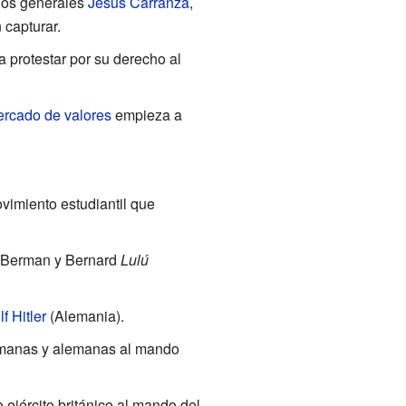
 los generales
Jesús Carranza
,
n capturar.
 protestar por su derecho al
rcado de valores
empieza a
vimiento estudiantil que
to Berman y Bernard
Lulú
f Hitler
(Alemania).
umanas y alemanas al mando
vo ejército británico al mando del