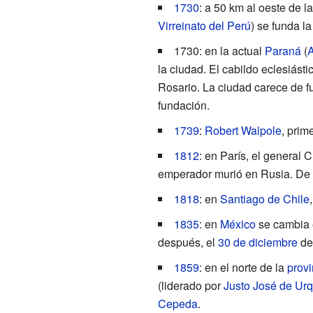
1730
: a 50 km al oeste de l
Virreinato del Perú
) se funda l
1730: en la actual
Paraná
(
A
la ciudad. El cabildo eclesiást
Rosario. La ciudad carece de f
fundación.
1739
:
Robert Walpole
, prim
1812
: en París, el general
C
emperador murió en Rusia. De 
1818
: en
Santiago de Chile
1835
: en
México
se cambia e
después, el
30 de diciembre
d
1859
: en el norte de la
provi
(liderado por
Justo José de Urq
Cepeda
.