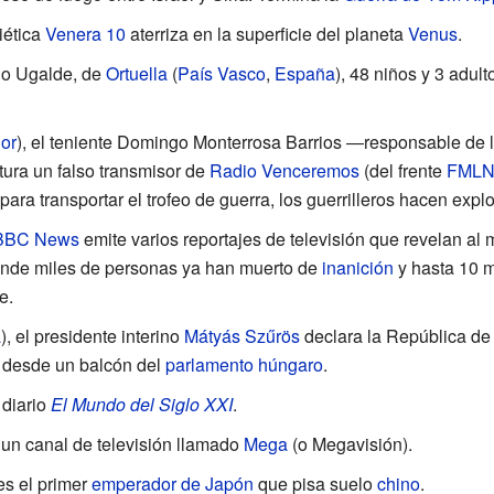
iética
Venera 10
aterriza en la superficie del planeta
Venus
.
ino Ugalde, de
Ortuella
(
País Vasco
,
España
), 48 niños y 3 adu
or
), el teniente Domingo Monterrosa Barrios ―responsable de 
ura un falso transmisor de
Radio Venceremos
(del frente
FML
ra transportar el trofeo de guerra, los guerrilleros hacen explo
BBC News
emite varios reportajes de televisión que revelan a
onde miles de personas ya han muerto de
inanición
y hasta 10
m
e.
a
), el presidente interino
Mátyás Szűrös
declara la República de
, desde un balcón del
parlamento húngaro
.
 diario
El Mundo del Siglo XXI
.
 un canal de televisión llamado
Mega
(o Megavisión).
s el primer
emperador de Japón
que pisa suelo
chino
.