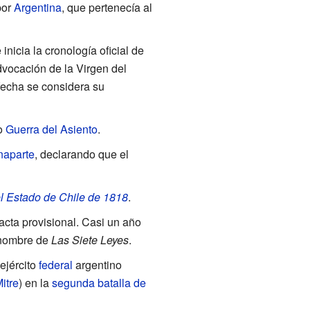
por
Argentina
, que pertenecía al
e inicia la cronología oficial de
dvocación de la Virgen del
fecha se considera su
o
Guerra del Asiento
.
naparte
, declarando que el
el Estado de Chile de 1818
.
acta provisional. Casi un año
 nombre de
Las Siete Leyes
.
 ejército
federal
argentino
itre
) en la
segunda batalla de