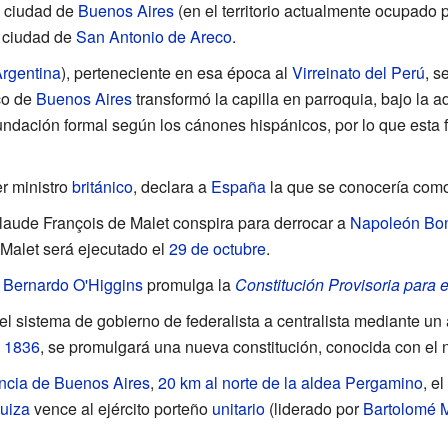
a ciudad de
Buenos Aires
(en el territorio actualmente ocupado 
a ciudad de
San Antonio de Areco
.
rgentina
), perteneciente en esa época al
Virreinato del Perú
, s
ico de
Buenos Aires
transformó la capilla en parroquia, bajo la a
undación formal según los cánones hispánicos, por lo que esta 
er ministro
británico
, declara a
España
la que se conocería com
laude François de Malet
conspira para derrocar a
Napoleón Bo
Malet será ejecutado el
29 de octubre
.
,
Bernardo O'Higgins
promulga la
Constitución Provisoria para 
l sistema de gobierno de federalista a centralista mediante un 
e
1836
, se promulgará una nueva constitución, conocida con el
ncia de Buenos Aires
,
20 km al norte de la aldea Pergamino
, el
uiza
vence al ejército porteño
unitario
(liderado por
Bartolomé M