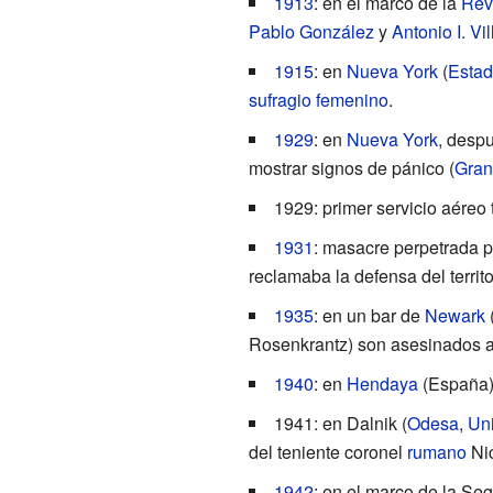
1913
: en el marco de la
Rev
Pablo González
y
Antonio I. Vil
1915
: en
Nueva York
(
Estad
sufragio femenino
.
1929
: en
Nueva York
, desp
mostrar signos de pánico (
Gran
1929: primer servicio aéreo 
1931
: masacre perpetrada p
reclamaba la defensa del territ
1935
: en un bar de
Newark
Rosenkrantz) son asesinados a 
1940
: en
Hendaya
(España) 
1941: en
Dalnik
(
Odesa
,
Uni
del teniente coronel
rumano
Ni
1942
: en el marco de la S