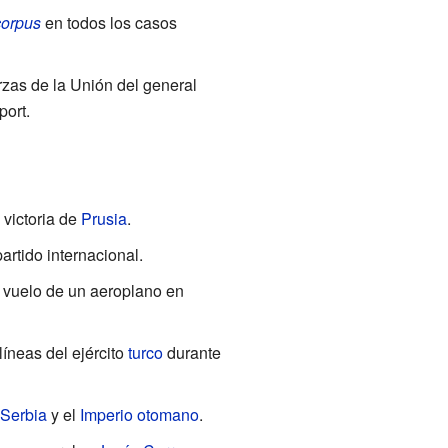
corpus
en todos los casos
erzas de la Unión del general
port.
 victoria de
Prusia
.
artido internacional.
r vuelo de un aeroplano en
líneas del ejército
turco
durante
Serbia
y el
Imperio otomano
.