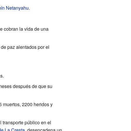
ín Netanyahu
.
se cobran la vida de una
 de paz alentados por el
s.
 meses después de que su
5
muertos, 2200
heridos y
 transporte público en el
de La Cresta
, desencadena un