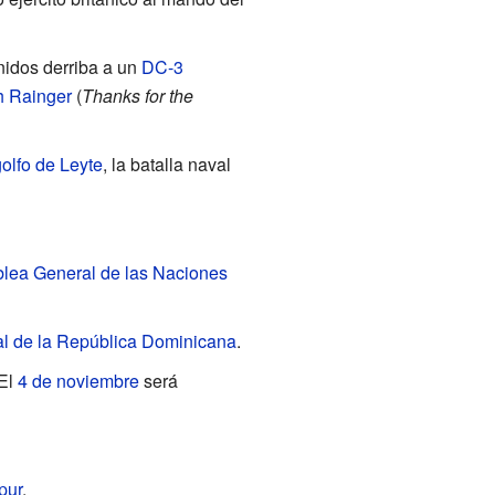
nidos derriba a un
DC-3
h Rainger
(
Thanks for the
golfo de Leyte
, la batalla naval
lea General de las Naciones
l de la República Dominicana
.
 El
4 de noviembre
será
pur
.