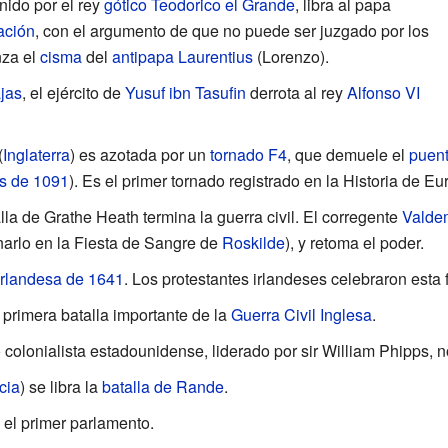
unido por el rey
gótico
Teodorico el Grande
, libra al papa
ación
, con el argumento de que no puede ser juzgado por los
nza el
cisma
del
antipapa
Laurentius
(Lorenzo).
jas
, el ejército de
Yusuf ibn Tasufin
derrota al rey
Alfonso VI
(
Inglaterra
) es azotada por un
tornado
F4
, que demuele el
puent
s de 1091
). Es el primer tornado registrado en la Historia de Eu
alla de
Grathe Heath
termina la guerra civil. El corregente
Valdem
narlo en la Fiesta de Sangre de
Roskilde
), y retoma el poder.
irlandesa de 1641
. Los protestantes irlandeses celebraron esta 
a primera batalla importante de la
Guerra Civil Inglesa
.
to colonialista estadounidense, liderado por sir William Phipps, n
cia
) se libra la
batalla de Rande
.
el primer parlamento.