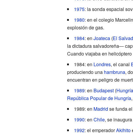
1975
: la sonda espacial sov
1980
: en el colegio Marcel
explosión de gas.
1984
: en
Joateca
(
El Salvad
la dictadura salvadoreña― capt
Cuando viajaba en helicóptero pa
1984: en
Londres
, el canal
produciendo una
hambruna
, d
encuentran en peligro de muert
1989
: en
Budapest
(
Hungrí
República Popular de Hungría
1989: en
Madrid
se funda el
1990
: en
Chile
, se inaugura
1992
: el emperador
Akihito
e