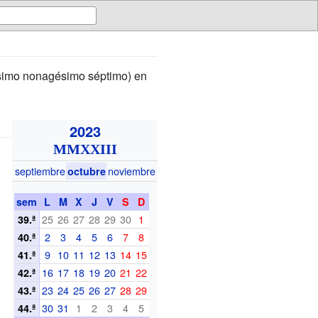
simo nonagésimo séptimo) en
2023
MMXXIII
septiembre
noviembre
octubre
sem
L
M
X
J
V
S
D
25
26
27
28
29
30
1
39.ª
2
3
4
5
6
7
8
40.ª
9
10
11
12
13
14
15
41.ª
16
17
18
19
20
21
22
42.ª
23
24
25
26
27
28
29
43.ª
30
31
1
2
3
4
5
44.ª