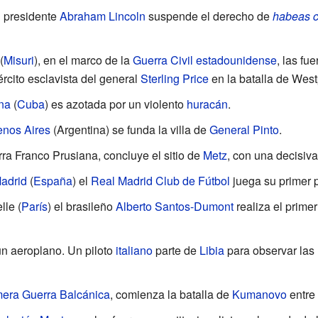
l presidente
Abraham Lincoln
suspende el derecho de
habeas 
(
Misuri
), en el marco de la
Guerra Civil estadounidense
, las fu
ército esclavista del general
Sterling Price
en la batalla de West
na
(
Cuba
) es azotada por un violento
huracán
.
enos Aires
(Argentina) se funda la villa de
General Pinto
.
rra Franco Prusiana, concluye el sitio de
Metz
, con una decisiva
adrid
(
España
) el
Real Madrid Club de Fútbol
juega su primer p
lle
(
París
) el brasileño
Alberto Santos-Dumont
realiza el prime
un aeroplano. Un piloto
italiano
parte de
Libia
para observar las 
mera Guerra Balcánica
, comienza la batalla de
Kumanovo
entre