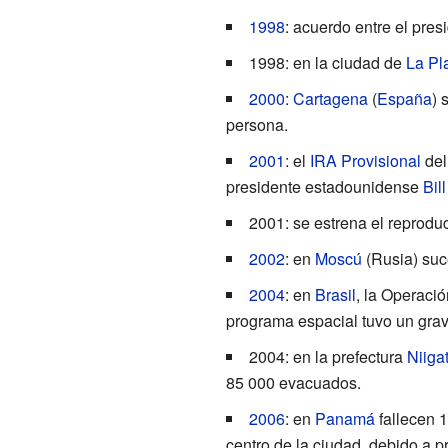
1998
: acuerdo entre el pres
1998: en la ciudad de
La Pl
2000
:
Cartagena
(
España
) 
persona.
2001
: el
IRA Provisional
del
presidente estadounidense
Bil
2001: se estrena el reprodu
2002
: en
Moscú
(Rusia) suc
2004
: en
Brasil
, la Operaci
programa espacial tuvo un grave
2004: en la prefectura
Niiga
85
000
evacuados.
2006
: en
Panamá
fallecen 1
centro de la ciudad, debido a