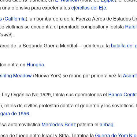
una ofensiva para expeler a los
ejércitos del Eje
.
s
(
California
), un bombardero de la Fuerza Aérea de Estados U
oce víctimas se encuentra el premiado compositor y letrista
Ralp
Hawái
).
arco de la Segunda Guerra Mundial— comienza la
batalla del 
tico entra en
Hungría
.
ushing Meadow
(Nueva York) se reúne por primera vez la
Asamb
a Ley Orgánica No.1529, inicia sus operaciones el
Banco Centra
a
), miles de civiles protestan contra el gobierno y los soviéticos.
gara de 1956
.
esa automovilística
Mercedes-Benz
patenta el
airbag
.
se de fuego entre Israel y Siria. Termina la
Guerra de Yom Kip