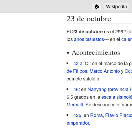
🏠
Wikipedia
23 de octubre
El
23 de octubre
es el 296.º 
los
años bisiestos
— en el
cale
Acontecimientos
42 a. C.
: en el marco de la 
de Filipos
.
Marco Antonio
y
Oct
comete suicidio.
46
: en
Nanyang
(
provincia
6,5
grados en la
escala sismoló
Mercalli
. Se desconoce el núme
425
: en
Roma
,
Flavio Placi
emperador
.