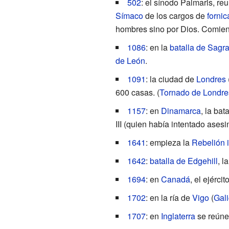
502
: el
sínodo Palmaris
, re
Símaco
de los cargos de
fornic
hombres sino por Dios. Comie
1086
: en la
batalla de Sagra
de León
.
1091
: la ciudad de
Londres
600
casas. (
Tornado de Londre
1157
: en
Dinamarca
, la bat
III
(quien había intentado asesi
1641
: empieza la
Rebelión 
1642
:
batalla de Edgehill
, l
1694
: en
Canadá
, el ejérci
1702
: en la ría de
Vigo
(
Gali
1707
: en
Inglaterra
se reúne 