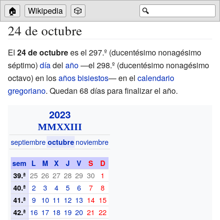
🏠
Wikipedia
🎲
🔍
24 de octubre
El
24 de octubre
es el 297.º (ducentésimo nonagésimo
séptimo)
día
del
año
—el 298.º (ducentésimo nonagésimo
octavo) en los
años bisiestos
— en el
calendario
gregoriano
. Quedan 68 días para finalizar el año.
2023
MMXXIII
septiembre
noviembre
octubre
sem
L
M
X
J
V
S
D
25
26
27
28
29
30
1
39.ª
2
3
4
5
6
7
8
40.ª
9
10
11
12
13
14
15
41.ª
16
17
18
19
20
21
22
42.ª