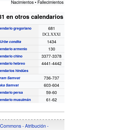
Nacimientos
• Fallecimientos
81 en otros calendarios
681
endario gregoriano
DCLXXXI
1434
Urbe condita
130
endario armenio
3377-3378
endario chino
4441-4442
endario hebreo
endarios hindúes
736-737
kram Samvat
603-604
aka Samvat
59-60
endario persa
61-62
lendario musulmán
 Commons - Atribución -