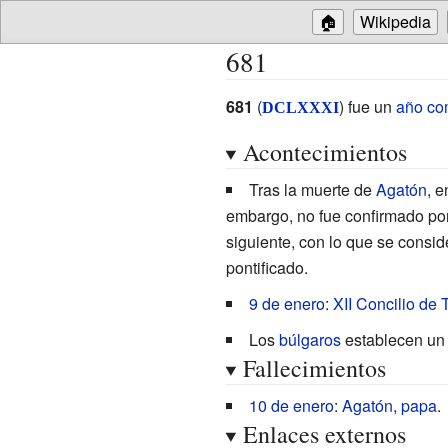
🏠
Wikipedia
681
681
(
) fue un
año co
DCLXXXI
Acontecimientos
Tras la muerte de
Agatón
, 
embargo, no fue confirmado po
siguiente, con lo que se consi
pontificado.
9 de enero
:
XII Concilio de 
Los
búlgaros
establecen un 
Fallecimientos
10 de enero
:
Agatón
,
papa
.
Enlaces externos