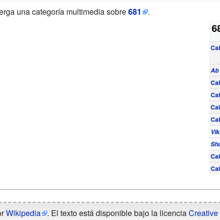
erga una categoría multimedia sobre
681
.
6
Cal
Ab 
Cal
Cal
Cal
Cal
Vi
Sh
Cal
Ca
or
Wikipedia
. El texto está disponible bajo la licencia
Creative