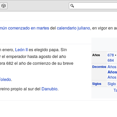
🎲
🔍
mún comenzado en martes
del
calendario juliano
, en vigor en a
en enero,
León II
es elegido papa. Sin
678
Años
r el emperador hasta agosto del año
684
dera 682 el año de comienzo de su breve
Años
Decenios
Años
Años
Toledo
.
Siglo
Siglos
reino propio al sur del
Danubio
.
Ta