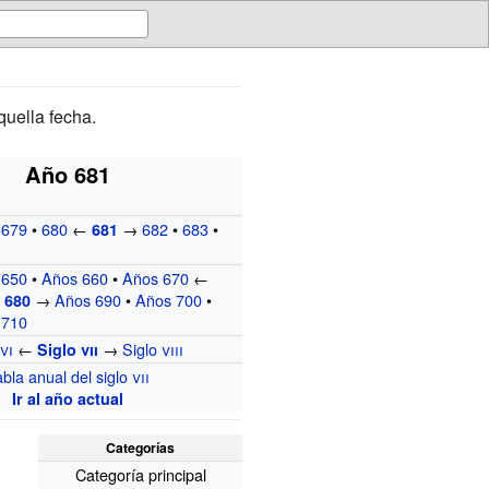
quella fecha.
Año 681
•
679
•
680
←
→
682
•
683
•
681
 650
•
Años 660
•
Años 670
←
→
Años 690
•
Años 700
•
 680
 710
vi
←
→
Siglo
viii
Siglo
vii
bla anual del siglo
vii
Ir al año actual
Categorías
Categoría principal