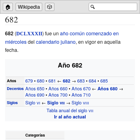
🏠
Wikipedia
🎲
🔍
682
682
(
) fue un
año común comenzado en
DCLXXXII
miércoles
del
calendario juliano
, en vigor en aquella
fecha.
Año 682
679
•
680
•
681
←
→
683
•
684
•
685
682
Años
Años 650
•
Años 660
•
Años 670
←
→
Años 680
Decenios
Años 690
•
Años 700
•
Años 710
Siglo
vi
←
→
Siglo
viii
Siglo
vii
Siglos
Tabla anual del siglo
vii
Ir al año actual
Categorías