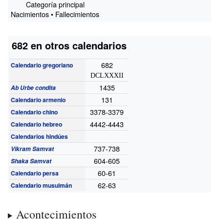
Categoría principal
Nacimientos • Fallecimientos
682 en otros calendarios
682
Calendario gregoriano
DCLXXXII
1435
Ab Urbe condita
131
Calendario armenio
3378-3379
Calendario chino
4442-4443
Calendario hebreo
Calendarios hindúes
737-738
Vikram Samvat
604-605
Shaka Samvat
60-61
Calendario persa
62-63
Calendario musulmán
Acontecimientos