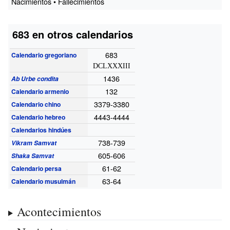
Nacimientos • Fallecimientos
683 en otros calendarios
683
Calendario gregoriano
DCLXXXIII
1436
Ab Urbe condita
132
Calendario armenio
3379-3380
Calendario chino
4443-4444
Calendario hebreo
Calendarios hindúes
738-739
Vikram Samvat
605-606
Shaka Samvat
61-62
Calendario persa
63-64
Calendario musulmán
Acontecimientos