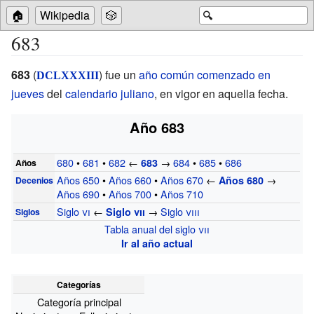
🏠
Wikipedia
🎲
🔍
683
683
(
) fue un
año común comenzado en
DCLXXXIII
jueves
del
calendario juliano
, en vigor en aquella fecha.
Año 683
680
•
681
•
682
←
→
684
•
685
•
686
683
Años
Años 650
•
Años 660
•
Años 670
←
→
Años 680
Decenios
Años 690
•
Años 700
•
Años 710
Siglo
vi
←
→
Siglo
viii
Siglo
vii
Siglos
Tabla anual del siglo
vii
Ir al año actual
Categorías
Categoría principal