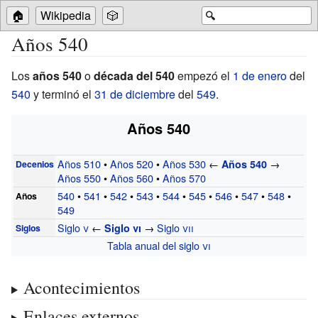
🏠
Wikipedia
🎲
🔍
Años 540
Los
años 540
o
década del 540
empezó el
1 de enero
del
540
y terminó el
31 de diciembre
del
549
.
Años 540
Años 510
•
Años 520
•
Años 530
←
→
Años 540
Decenios
Años 550
•
Años 560
•
Años 570
540
•
541
•
542
•
543
•
544
•
545
•
546
•
547
•
548
•
Años
549
Siglo
v
←
→
Siglo
vii
Siglo
vi
Siglos
Tabla anual del siglo
vi
Acontecimientos
Enlaces externos