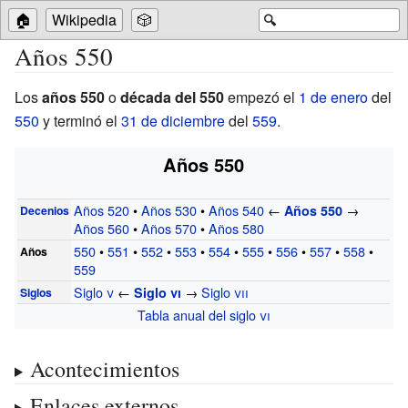
🏠
Wikipedia
🎲
🔍
Años 550
Los
años 550
o
década del 550
empezó el
1 de enero
del
550
y terminó el
31 de diciembre
del
559
.
Años 550
Años 520
•
Años 530
•
Años 540
←
→
Años 550
Decenios
Años 560
•
Años 570
•
Años 580
550
•
551
•
552
•
553
•
554
•
555
•
556
•
557
•
558
•
Años
559
Siglo
v
←
→
Siglo
vii
Siglo
vi
Siglos
Tabla anual del siglo
vi
Acontecimientos
Enlaces externos