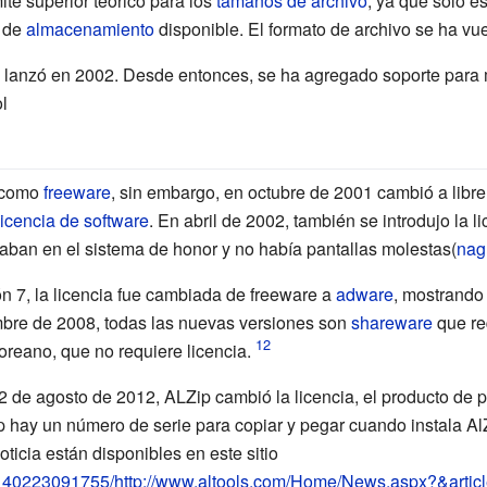
te superior teórico para los
tamaños de archivo
, ya que solo es
d de
almacenamiento
disponible. El formato de archivo se ha vu
e lanzó en 2002. Desde entonces, se ha agregado soporte para
l
ó como
freeware
, sin embargo, en octubre de 2001 cambió a libr
licencia de software
. En abril de 2002, también se introdujo la 
saban en el sistema de honor y no había pantallas molestas(
nag
ón 7, la licencia fue cambiada de freeware a
adware
, mostrando
mbre de 2008, todas las nuevas versiones son
shareware
que re
oreano, que no requiere licencia.
2 de agosto de 2012, ALZip cambió la licencia, el producto de pa
hay un número de serie para copiar y pegar cuando instala AlZi
oticia están disponibles en este sitio
20140223091755/http://www.altools.com/Home/News.aspx?&arti