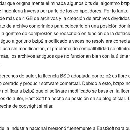
ndar que originalmente eliminaba algunos bits del algoritmo bzip2
 ingeniería inversa por parte de los competidores. Por lo tanto
n de más de 4 GB de archivos y la creación de archivos dividido
mato de archivo comprimido para colocarlo en una posición dom
el algoritmo de compresión se reescribió en función de la deflac
tiguo algoritmo bzip2 modificado a veces no resolviera correct
sa sin modificación, el problema de compatibilidad se elimina
más, los archivos antiguos que no funcionan bien con la última
.
derechos de autor, la licencia BSD adoptada por bzip2 es libre 
go cerrado y producir software comercial. Debido a esto, bzip2 
e notificar a bzip2 que el software modificado se basa en la lic
os de autor, East Soft ha hecho su posición en su blog oficial. 
cha de copyright similar.
 la industria nacional presionó fuertemente a EastSoft para que 