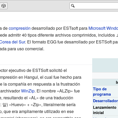
🎲
🔍
a de
compresión
desarrollado por ESTsoft para
Microsoft Wind
 admitir 40 tipos diferente archivos comprimidos, incluidos .zip, 
Corea del Sur
. El formato EGG fue desarrollado por ESTSoft par
rada para uso comercial.
tor ejecutivo de ESTSoft solicitó el
ompresión en Hangul, el cual fue hecho para
I
e la compañía en respuesta a la frustración
Tipo de
el archivador
WinZip
. El nombre «ALZip» fue
programa
, resultando el «AL» de una traducción
Desarrollado
l
: 알) «Huevo» + «Zip», literalmente sería
Lanzamiento
, que era ampliamente utilizado en ese
inicial