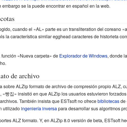
in embargo se la puede encontrar en español en la web.
cotas
do, cuando el «AL» parte es un transliteration del coreano «al
ls la característica similar egghead caracteres de historieta c
a función «Nueva carpeta» de
Explorador de Windows
, donde l
ho.
ato de archivo
a sobre ALZip formato de archivo de compresión propio ALZ, cu
 «빵집» insistió en que ALZip los usuarios estuvieron forzados p
chivos. También insista que ESTsoft no ofrece
bibliotecas
de 
n utilizado
ingeniería inversa
para desarrollar sus algoritmos pr
rtes ALZ formato. Y, en ALZip 8.0 versión de beta, ESTsoft he