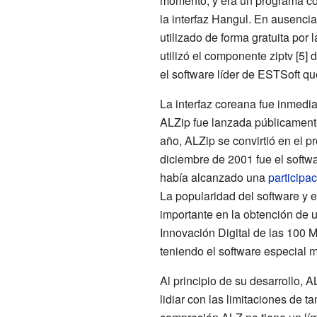
momento, y era un programa co
la interfaz Hangul. En ausenc
utilizado de forma gratuita por 
utilizó el componente ziptv [5] 
el software líder de ESTSoft qu
La interfaz coreana fue inmedi
ALZip fue lanzada públicamen
año, ALZip se convirtió en el 
diciembre de 2001 fue el soft
había alcanzado una
participa
La popularidad del software y 
importante en la obtención de u
Innovación Digital de las 100
teniendo el software especial 
Al principio de su desarrollo, 
lidiar con las limitaciones de 