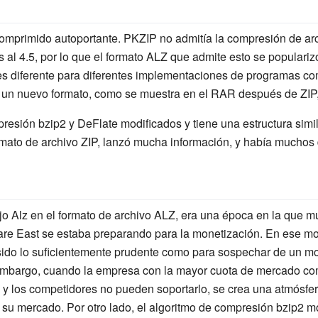
comprimido autoportante. PKZIP no admitía la compresión de a
s al 4.5, por lo que el formato ALZ que admite esto se populari
 es diferente para diferentes implementaciones de programas 
 un nuevo formato, como se muestra en el RAR después de ZIP
esión bzip2 y DeFlate modificados y tiene una estructura simila
mato de archivo ZIP, lanzó mucha información, y había muchos
jo Alz en el formato de archivo ALZ, era una época en la que 
ware East se estaba preparando para la monetización. En ese 
 sido lo suficientemente prudente como para sospechar de un m
n embargo, cuando la empresa con la mayor cuota de mercado co
 y los competidores no pueden soportarlo, se crea una atmósfer
 mercado. Por otro lado, el algoritmo de compresión bzip2 mod