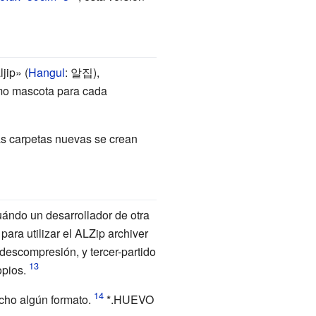
jip» (
Hangul
: 알집),
omo mascota para cada
as carpetas nuevas se crean
ándo un desarrollador de otra
ara utilizar el ALZip archiver
descompresión, y tercer-partido
opios.
cho algún formato.
*.HUEVO