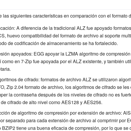
 las siguientes características en comparación con el formato 
icación: A diferencia de la tradicional ALZ fue apoyado format
S, huevo compatibilidad del formato de archivo al soporte mul
do de codificación de almacenamiento se ha fortalecido.
resión apoyados: EGG apoyar la LZMA algoritmo de compresió
í como en 7-Zip fue apoyada por el ALZ existente, y también uti
taria.
ritmos de cifrado: formatos de archivo ALZ se utilizaron algorit
, Zip 2.04 formato de archivo, los algoritmos de cifrado se les
r la contraseña después de los niveles de cifrado no es fuerte.
 de cifrado de alto nivel como AES128 y AES256.
ción de algoritmo de compresión por extensión de archivo: AlS
or separado para cada extensión de archivo al comprimir por E
tmo BZIP2 tiene una buena eficacia de compresión, por lo que se