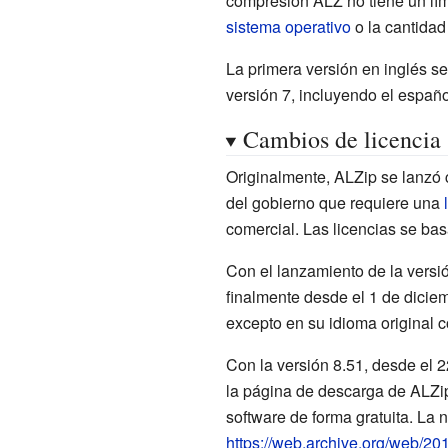
compresión ALZ no tiene un lími
sistema operativo
o la cantida
La primera versión en inglés s
versión 7, incluyendo el españo
Cambios de licencia
Originalmente, ALZip se lanz
del gobierno que requiere una
comercial. Las licencias se ba
Con el lanzamiento de la versi
finalmente desde el 1 de dicie
excepto en su idioma original c
Con la versión 8.51, desde el 2
la página de descarga de ALZip 
software de forma gratuita. La n
https://web.archive.org/web/