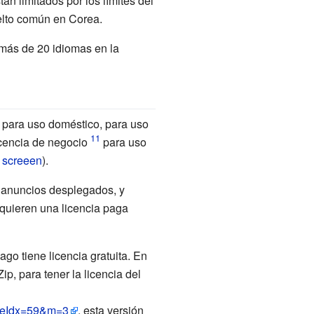
tán limitados por los límites del
elto común en Corea.
 más de 20 idiomas en la
e para uso doméstico, para uso
licencia de negocio
para uso
 screeen
).
 anuncios desplegados, y
quieren una licencia paga
go tiene licencia gratuita. En
p, para tener la licencia del
cleIdx=59&m=3
, esta versión