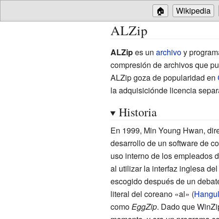
🏠
Wikipedia
ALZip
ALZip
es un
archivo
y program
compresión de archivos que puede
ALZip goza de popularidad en
la adquisiciónde licencia sepa
Historia
En 1999, Min Young Hwan, direc
desarrollo de un software de c
uso interno de los empleados d
al utilizar la interfaz inglesa d
escogido después de un debate
literal del coreano «al» (
Hangu
como
EggZip
. Dado que WinZip