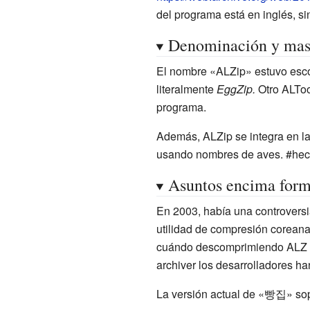
del programa está en inglés, s
Denominación y mas
El nombre «ALZip» estuvo escogi
literalmente
EggZip.
Otro ALToo
programa.
Además, ALZip se integra en l
usando nombres de aves. #hec
Asuntos encima form
En 2003, había una controversi
utilidad de compresión coreana,
cuándo descomprimiendo ALZ ar
archiver los desarrolladores ha
La versión actual de «빵집» sopo