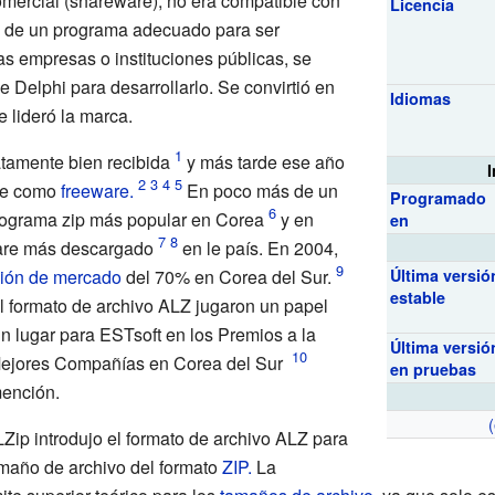
mercial (shareware), no era compatible con
Licencia
ia de un programa adecuado para ser
las empresas o instituciones públicas, se
de Delphi para desarrollarlo. Se convirtió en
Idiomas
e lideró la marca.
atamente bien recibida
y más tarde ese año
te como
freeware.
En poco más de un
Programado
programa zip más popular en Corea
y en
en
ware más descargado
en le país. En 2004,
ción de mercado
del 70% en Corea del Sur.
Última versió
estable
el formato de archivo ALZ jugaron un papel
n lugar para ESTsoft en los Premios a la
Última versió
 Mejores Compañías en Corea del Sur
en pruebas
mención.
ALZip introdujo el formato de archivo ALZ para
tamaño de archivo del formato
ZIP.
La