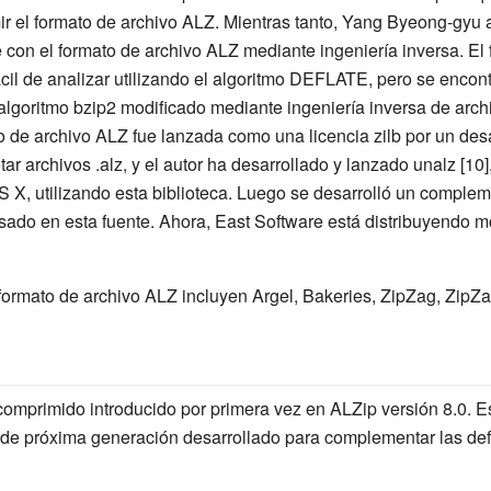
r el formato de archivo ALZ. Mientras tanto, Yang Byeong-gyu a
con el formato de archivo ALZ mediante ingeniería inversa. El 
ácil de analizar utilizando el algoritmo DEFLATE, pero se encon
 algoritmo bzip2 modificado mediante ingeniería inversa de arch
 de archivo ALZ fue lanzada como una licencia zilb por un desa
 archivos .alz, y el autor ha desarrollado y lanzado unalz [10
S X, utilizando esta biblioteca. Luego se desarrolló un compl
asado en esta fuente. Ahora, East Software está distribuyendo
ormato de archivo ALZ incluyen Argel, Bakeries, ZipZag, ZipZag
comprimido introducido por primera vez en ALZip versión 8.0. E
de próxima generación desarrollado para complementar las defi