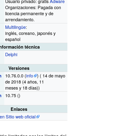
Usuario privado: gratis
Adware
Organizaciones: Pagada con
licencia permanente y de
arrendamiento.
Multilingüe
:
inglés, coreano, japonés y
español
Información técnica
Delphi
Versiones
10.76.0.0 (
info
)
( 14 de mayo
n
de 2018 (4 años,
11
meses
y
18 días))
10.75
()
n
Enlaces
(en Sitio web oficial