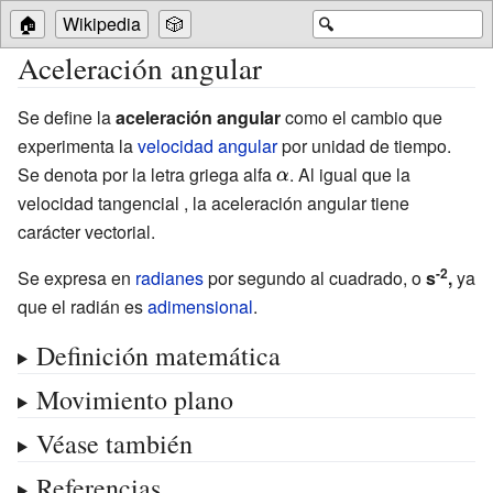
🏠
Wikipedia
🎲
🔍
Aceleración angular
Se define la
aceleración angular
como el cambio que
experimenta la
velocidad angular
por unidad de tiempo.
Se denota por la letra griega alfa
{\displaystyle
. Al igual que la
velocidad tangencial , la aceleración angular tiene
\alpha }
carácter vectorial.
-2
Se expresa en
radianes
por segundo al cuadrado, o
s
,
ya
que el radián es
adimensional
.
Definición matemática
Movimiento plano
Véase también
Referencias