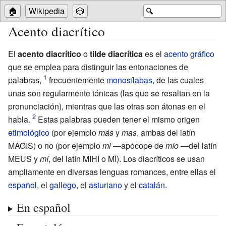
🏠
Wikipedia
🎲
🔍
Acento diacrítico
El
acento diacrítico
o
tilde diacrítica
es el
acento gráfico
que se emplea para distinguir las entonaciones de
palabras,
frecuentemente
monosílabas
, de las cuales
unas son regularmente tónicas (las que se resaltan en la
pronunciación), mientras que las otras son átonas en el
habla.
Estas palabras pueden tener el mismo origen
etimológico
(por ejemplo
más
y
mas
, ambas del latín
MAGIS
) o no (por ejemplo
mi
—apócope de
mío
—del latín
MEUS
y
mí
, del latín
MIHI
o
MĪ
). Los diacríticos se usan
ampliamente en diversas lenguas romances, entre ellas el
español
, el
gallego
, el
asturiano
y el
catalán
.
En español