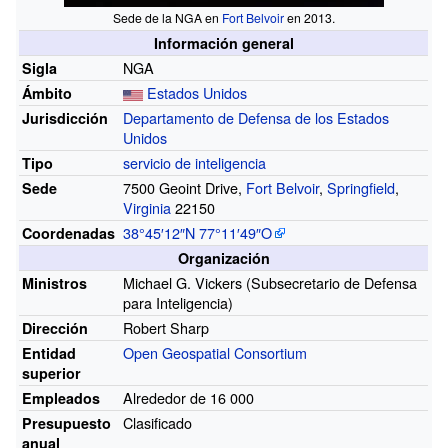
Sede de la NGA en
Fort Belvoir
en 2013.
Información general
NGA
Sigla
Estados Unidos
Ámbito
Departamento de Defensa de los Estados
Jurisdicción
Unidos
servicio de inteligencia
Tipo
7500 Geoint Drive,
Fort Belvoir
,
Springfield
,
Sede
Virginia
22150
38°45′12″N
77°11′49″O
Coordenadas
Organización
Michael G. Vickers (Subsecretario de Defensa
Ministros
para Inteligencia)
Robert Sharp
Dirección
Open Geospatial Consortium
Entidad
superior
Alrededor de 16
000
Empleados
Clasificado
Presupuesto
anual