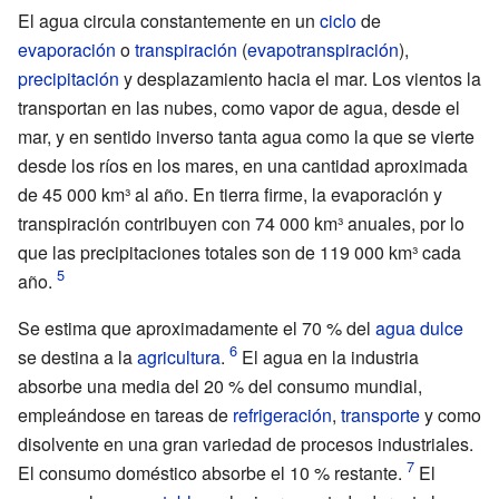
El agua circula constantemente en un
ciclo
de
evaporación
o
transpiración
(
evapotranspiración
),
precipitación
y desplazamiento hacia el mar. Los vientos la
transportan en las nubes, como vapor de agua, desde el
mar, y en sentido inverso tanta agua como la que se vierte
desde los ríos en los mares, en una cantidad aproximada
de 45
000
km³ al año. En tierra firme, la evaporación y
transpiración contribuyen con 74
000
km³ anuales, por lo
que las precipitaciones totales son de 119
000
km³ cada
año.
Se estima que aproximadamente el 70
% del
agua dulce
se destina a la
agricultura
.
El agua en la industria
absorbe una media del 20
% del consumo mundial,
empleándose en tareas de
refrigeración
,
transporte
y como
disolvente en una gran variedad de procesos industriales.
El consumo doméstico absorbe el 10
% restante.
El