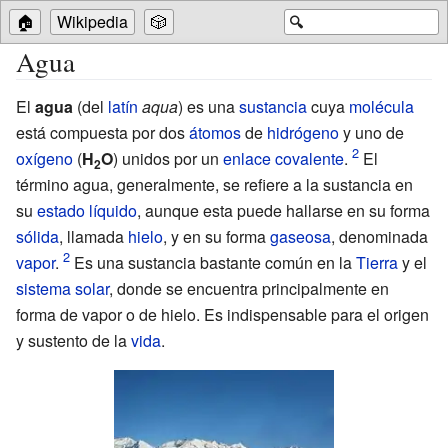
🏠
Wikipedia
🎲
🔍
Agua
El
agua
(del
latín
aqua
) es una
sustancia
cuya
molécula
está compuesta por dos
átomos
de
hidrógeno
y uno de
oxígeno
(
H
O
) unidos por un
enlace covalente
.
El
2
término agua, generalmente, se refiere a la sustancia en
su
estado
líquido
, aunque esta puede hallarse en su forma
sólida
, llamada
hielo
, y en su forma
gaseosa
, denominada
vapor
.
Es una sustancia bastante común en la
Tierra
y el
sistema solar
, donde se encuentra principalmente en
forma de vapor o de hielo. Es indispensable para el origen
y sustento de la
vida
.