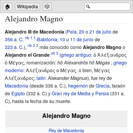
🏠
Wikipedia
🎲
🔍
Alejandro Magno
Alejandro III de Macedonia
(
Pela
,
20
o
21 de julio
de
356
a.
C.
-
Babilonia
;
10
u
11 de junio
de
323
a.
C.
),
más conocido como
Alejandro Magno
o
Alejandro el Grande
(
griego antiguo
: ὁ Ἀλέξανδρος
ὁ Μέɣας, romanización:
hŏ Aléxandrŏs hŏ Mégas
;
griego
moderno
: Αλέξανδρος ο Μέγας, o bien, Μέγας
Αλέξανδρος;
latín
:
Alexander Magnus
), fue rey de
Macedonia
(desde 336
a.
C.),
hegemón
de
Grecia
, faraón
de
Egipto
(332 a. C) y
Gran rey de Media y Persia
(331 a.
C), hasta la fecha de su muerte.
Alejandro Magno
Rey de Macedonia