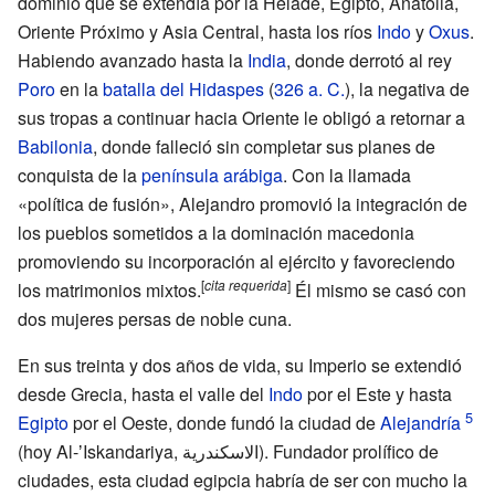
dominio que se extendía por la Hélade, Egipto, Anatolia,
Oriente Próximo y Asia Central, hasta los ríos
Indo
y
Oxus
.
Habiendo avanzado hasta la
India
, donde derrotó al rey
Poro
en la
batalla del Hidaspes
(
326
a.
C.
), la negativa de
sus tropas a continuar hacia Oriente le obligó a retornar a
Babilonia
, donde falleció sin completar sus planes de
conquista de la
península arábiga
. Con la llamada
«política de fusión», Alejandro promovió la integración de
los pueblos sometidos a la dominación macedonia
promoviendo su incorporación al ejército y favoreciendo
[
cita
requerida
]
los matrimonios mixtos.
Él mismo se casó con
dos mujeres persas de noble cuna.
En sus treinta y dos años de vida, su Imperio se extendió
desde Grecia, hasta el valle del
Indo
por el Este y hasta
Egipto
por el Oeste, donde fundó la ciudad de
Alejandría
(hoy Al-ʼIskandariya, الاسكندرية). Fundador prolífico de
ciudades, esta ciudad egipcia habría de ser con mucho la