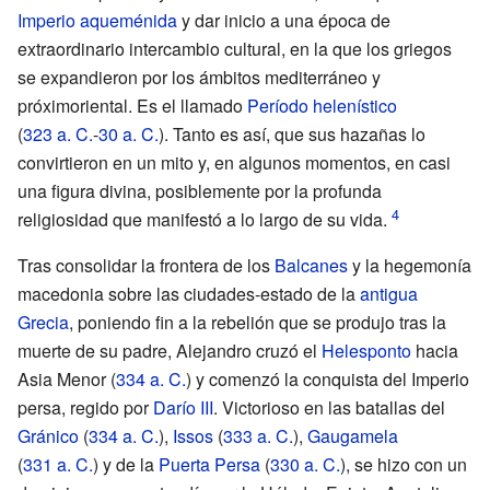
Imperio aqueménida
y dar inicio a una época de
extraordinario intercambio cultural, en la que los griegos
se expandieron por los ámbitos mediterráneo y
próximoriental. Es el llamado
Período helenístico
(
323
a.
C.
-
30
a.
C.
). Tanto es así, que sus hazañas lo
convirtieron en un mito y, en algunos momentos, en casi
una figura divina, posiblemente por la profunda
religiosidad que manifestó a lo largo de su vida.
Tras consolidar la frontera de los
Balcanes
y la hegemonía
macedonia sobre las ciudades-estado de la
antigua
Grecia
, poniendo fin a la rebelión que se produjo tras la
muerte de su padre, Alejandro cruzó el
Helesponto
hacia
Asia Menor (
334
a.
C.
) y comenzó la conquista del Imperio
persa, regido por
Darío III
. Victorioso en las batallas del
Gránico
(
334
a.
C.
),
Issos
(
333
a.
C.
),
Gaugamela
(
331
a.
C.
) y de la
Puerta Persa
(
330
a.
C.
), se hizo con un