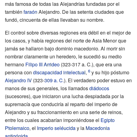
más famosa de todas las Alejandrías fundadas por el
también
faraón
Alejandro. De las setenta ciudades que
fundó, cincuenta de ellas llevaban su nombre.
El control sobre diversas regiones era débil en el mejor de
los casos, y había regiones del norte de Asia Menor que
jamás se hallaron bajo dominio macedonio. Al morir sin
nombrar claramente un heredero, le sucedió su medio
hermano
Filipo III Arrideo
(323-317
a.
C.), que era una
persona con
discapacidad intelectual
,
y su hijo póstumo
Alejandro IV
(323-
309
a.
C.
). El verdadero poder estuvo en
manos de sus generales, los llamados
diádocos
(sucesores), que iniciaron una lucha despiadada por la
supremacía que conduciría al reparto del imperio de
Alejandro y su fraccionamiento en una serie de reinos,
entre los cuales acabarían imponiéndose el
Egipto
Ptolemaico
, el
Imperio seléucida
y la
Macedonia
antigónida
.