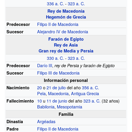
336
a.
C.
-
323
a.
C.
Rey de Macedonia
Hegemón de Grecia
Filipo II de Macedonia
Predecesor
Alejandro IV de Macedonia
Sucesor
Faraón de Egipto
Rey de Asia
Gran rey de Media y Persia
330
a.
C.
-
323
a.
C.
Darío III
,
Predecesor
rey de Persia y faraón de Egipto
Filipo III de Macedonia
Sucesor
Información personal
20
o
21 de julio
del año
356
a.
C.
Nacimiento
Pela
,
Macedonia
,
Antigua Grecia
10
u
11 de junio
del año
323
a.
C.
(32 años)
Fallecimiento
Babilonia
,
Mesopotamia
Familia
Argéadas
Dinastía
Filipo II de Macedonia
Padre