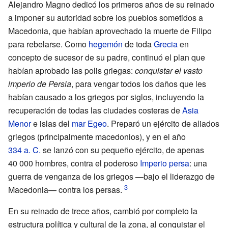
Alejandro Magno dedicó los primeros años de su reinado
a imponer su autoridad sobre los pueblos sometidos a
Macedonia, que habían aprovechado la muerte de Filipo
para rebelarse. Como
hegemón
de toda
Grecia
en
concepto de sucesor de su padre, continuó el plan que
habían aprobado las polis griegas:
conquistar el vasto
imperio de Persia
, para vengar todos los daños que les
habían causado a los griegos por siglos, incluyendo la
recuperación de todas las ciudades costeras de
Asia
Menor
e islas del
mar Egeo
. Preparó un ejército de aliados
griegos (principalmente macedonios), y en el año
334
a.
C.
se lanzó con su pequeño ejército, de apenas
40
000 hombres, contra el poderoso
Imperio persa
: una
guerra de venganza de los griegos —bajo el liderazgo de
Macedonia— contra los persas.
En su reinado de trece años, cambió por completo la
estructura política y cultural de la zona, al conquistar el