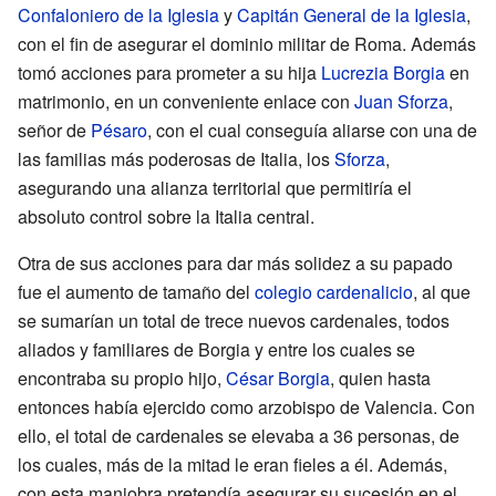
Confaloniero de la Iglesia
y
Capitán General de la Iglesia
,
con el fin de asegurar el dominio militar de Roma. Además
tomó acciones para prometer a su hija
Lucrezia Borgia
en
matrimonio, en un conveniente enlace con
Juan Sforza
,
señor de
Pésaro
, con el cual conseguía aliarse con una de
las familias más poderosas de Italia, los
Sforza
,
asegurando una alianza territorial que permitiría el
absoluto control sobre la Italia central.
Otra de sus acciones para dar más solidez a su papado
fue el aumento de tamaño del
colegio cardenalicio
, al que
se sumarían un total de trece nuevos cardenales, todos
aliados y familiares de Borgia y entre los cuales se
encontraba su propio hijo,
César Borgia
, quien hasta
entonces había ejercido como arzobispo de Valencia. Con
ello, el total de cardenales se elevaba a 36 personas, de
los cuales, más de la mitad le eran fieles a él. Además,
con esta maniobra pretendía asegurar su sucesión en el