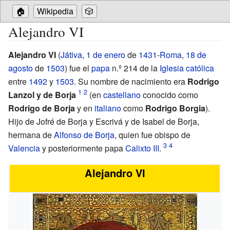
🏠
Wikipedia
🎲
Alejandro VI
Alejandro VI
(
Játiva
,
1 de enero
de
1431
-
Roma
,
18 de
agosto
de
1503
) fue el
papa
n.º
214 de la
Iglesia católica
entre
1492
y
1503
. Su nombre de nacimiento era
Rodrigo
Lanzol y de Borja
(en
castellano
conocido como
Rodrigo de Borja
y en
italiano
como
Rodrigo Borgia
).
Hijo de Jofré de Borja y Escrivá y de Isabel de Borja,
hermana de
Alfonso de Borja
, quien fue obispo de
Valencia
y posteriormente papa
Calixto III
.
Alejandro VI