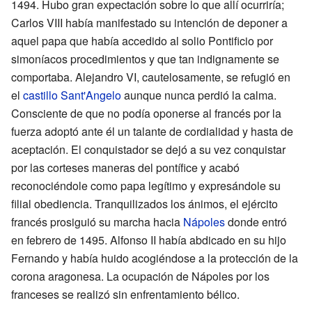
1494. Hubo gran expectación sobre lo que allí ocurriría;
Carlos
VIII había manifestado su intención de deponer a
aquel papa que había accedido al solio Pontificio por
simoníacos procedimientos y que tan indignamente se
comportaba. Alejandro
VI, cautelosamente, se refugió en
el
castillo Sant'Angelo
aunque nunca perdió la calma.
Consciente de que no podía oponerse al francés por la
fuerza adoptó ante él un talante de cordialidad y hasta de
aceptación. El conquistador se dejó a su vez conquistar
por las corteses maneras del pontífice y acabó
reconociéndole como papa legítimo y expresándole su
filial obediencia. Tranquilizados los ánimos, el ejército
francés prosiguió su marcha hacia
Nápoles
donde entró
en febrero de 1495. Alfonso
II había abdicado en su hijo
Fernando y había huido acogiéndose a la protección de la
corona aragonesa. La ocupación de Nápoles por los
franceses se realizó sin enfrentamiento bélico.