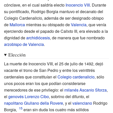
cónclave, en el cual saldría electo
Inocencio VIII
. Durante
su pontificado, Rodrigo Borgia mantuvo el decanato del
Colegio Cardenalicio, además de ser designado obispo
de
Mallorca
mientras su obispado de
Valencia
, que venía
ejerciendo desde el papado de Calixto
III, era elevado a la
dignidad de
archidiócesis
, de manera que fue nombrado
arzobispo de Valencia
.
Elección
La muerte de Inocencio VIII, el 25 de julio de 1492, dejó
vacante el trono de San Pedro y entre los veintitrés
cardenales que constituían el
Colegio cardenalicio
, sólo
unos pocos eran los que podían considerarse
merecedores de ese privilegio: el
milanés
Ascanio Sforza
,
el
genovés
Lorenzo Cibo
, sobrino del difunto, el
napolitano
Giuliano della Rovere
, y el
valenciano
Rodrigo
Borgia,
eran sin duda los cuatro más sólidos