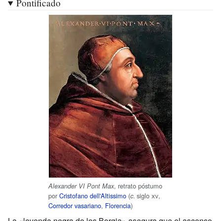
Pontificado
, retrato póstumo
Alexander VI Pont Max
por
Cristofano dell'Altissimo
(
.
siglo
xv
,
c
Corredor vasariano
,
Florencia
)
La «leyenda negra de los Borgia» asegura que el ascenso