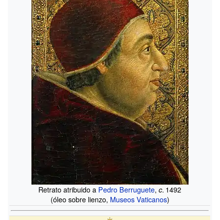
Retrato atribuido a
Pedro Berruguete
,
.
1492
c
(óleo sobre lienzo,
Museos Vaticanos
)