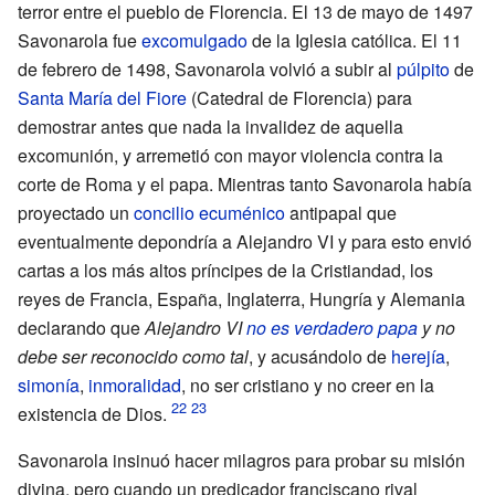
terror entre el pueblo de Florencia. El 13 de mayo de 1497
Savonarola fue
excomulgado
de la Iglesia católica. El 11
de febrero de 1498, Savonarola volvió a subir al
púlpito
de
Santa María del Fiore
(Catedral de Florencia) para
demostrar antes que nada la invalidez de aquella
excomunión, y arremetió con mayor violencia contra la
corte de Roma y el papa. Mientras tanto Savonarola había
proyectado un
concilio ecuménico
antipapal que
eventualmente depondría a Alejandro VI y para esto envió
cartas a los más altos príncipes de la Cristiandad, los
reyes de Francia, España, Inglaterra, Hungría y Alemania
declarando que
Alejandro VI
no es verdadero papa
y no
debe ser reconocido como tal
, y acusándolo de
herejía
,
simonía
,
inmoralidad
, no ser cristiano y no creer en la
existencia de Dios.
Savonarola insinuó hacer milagros para probar su misión
divina, pero cuando un predicador franciscano rival