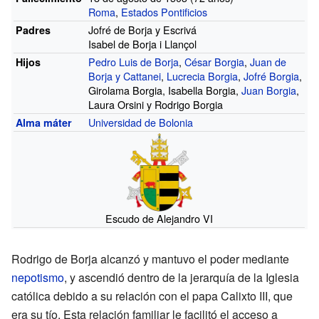
Roma
,
Estados Pontificios
Jofré de Borja y Escrivá
Padres
Isabel de Borja i Llançol
Pedro Luis de Borja
,
César Borgia
,
Juan de
Hijos
Borja y Cattanei
,
Lucrecia Borgia
,
Jofré Borgia
,
Girolama Borgia, Isabella Borgia,
Juan Borgia
,
Laura Orsini y Rodrigo Borgia
Universidad de Bolonia
Alma máter
Escudo de Alejandro VI
Rodrigo de Borja alcanzó y mantuvo el poder mediante
nepotismo
, y ascendió dentro de la jerarquía de la Iglesia
católica debido a su relación con el papa Calixto
III, que
era su tío. Esta relación familiar le facilitó el acceso a