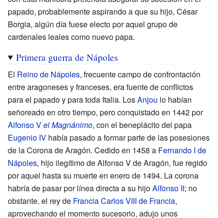
papado, probablemente aspirando a que su hijo, César
Borgia, algún día fuese electo por aquel grupo de
cardenales leales como nuevo papa.
Primera guerra de Nápoles
El
Reino de Nápoles
, frecuente campo de confrontación
entre aragoneses y franceses, era fuente de conflictos
para el papado y para toda Italia. Los
Anjou
lo habían
señoreado en otro tiempo, pero conquistado en 1442 por
Alfonso
V
el Magnánimo
, con el beneplácito del papa
Eugenio IV
había pasado a formar parte de las posesiones
de la Corona de Aragón. Cedido en 1458 a
Fernando I de
Nápoles
, hijo ilegítimo de Alfonso V de Aragón, fue regido
por aquel hasta su muerte en enero de 1494. La corona
habría de pasar por línea directa a su hijo
Alfonso
II
; no
obstante, el rey de
Francia
Carlos VIII de Francia
,
aprovechando el momento sucesorio, adujo unos