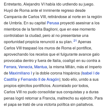
Entretanto, Alejandro VI había ido urdiendo su juego.
Huyó de Roma ante el inminente regreso desde
Campania de Carlos
VIII, retirándose al norte en la región
de Umbría. En su capital
Perusa
proyectó asesinar a los
miembros de la familia Baglioni, que en ese momento
controlaban la ciudad, pero al no presentarse una
oportunidad propicia renunció a su plan.
Apenas
Carlos
VIII traspasó los muros de Roma el pontífice,
aprovechando los recelos que el fulgurante avance galo
provocaba dentro y fuera de Italia, coaligó en su contra a
Ferrara
,
Venecia
,
Mantua
, la misma Milán, más el imperio
de
Maximiliano
I
y la doble corona hispánica (
Isabel I de
Castilla
y
Fernando II de Aragón
); todo ello, unido a sus
propios ejércitos pontificios. Acorralado por todos,
Carlos
VIII no pudo consolidar sus conquistas y a duras
penas logró retornar a Francia, maltrecho su ejército. Para
el papa se trató de una victoria política sin paliativos.