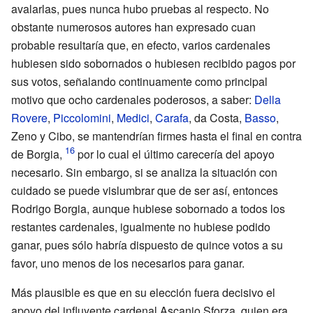
avalarlas, pues nunca hubo pruebas al respecto. No
obstante numerosos autores han expresado cuan
probable resultaría que, en efecto, varios cardenales
hubiesen sido sobornados o hubiesen recibido pagos por
sus votos, señalando continuamente como principal
motivo que ocho cardenales poderosos, a saber:
Della
Rovere
,
Piccolomini
,
Medici
,
Carafa
,
da Costa
,
Basso
,
Zeno
y
Cibo
, se mantendrían firmes hasta el final en contra
de Borgia,
por lo cual el último carecería del apoyo
necesario. Sin embargo, si se analiza la situación con
cuidado se puede vislumbrar que de ser así, entonces
Rodrigo Borgia, aunque hubiese sobornado a todos los
restantes cardenales, igualmente no hubiese podido
ganar, pues sólo habría dispuesto de quince votos a su
favor, uno menos de los necesarios para ganar.
Más plausible es que en su elección fuera decisivo el
apoyo del influyente cardenal Ascanio Sforza, quien era