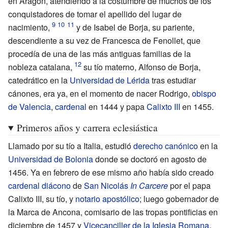
en Aragón, atendiendo a la costumbre de muchos de los
conquistadores de tomar el apellido del lugar de
nacimiento,
y de Isabel de Borja, su pariente,
descendiente a su vez de
Francesca de Fenollet
, que
procedía de una de las más antiguas familias de la
nobleza catalana,
su tío materno, Alfonso de Borja,
catedrático en la
Universidad de Lérida
tras estudiar
cánones, era ya, en el momento de nacer Rodrigo,
obispo
de Valencia
,
cardenal
en 1444 y papa
Calixto III
en 1455.
Primeros años y carrera eclesiástica
Llamado por su tío a Italia, estudió
derecho canónico
en la
Universidad de Bolonia
donde se doctoró en agosto de
1456. Ya en febrero de ese mismo año había sido creado
cardenal diácono
de
San Nicolás
In Carcere
por el papa
Calixto III, su tío, y
notario apostólico
; luego gobernador de
la
Marca de Ancona
, comisario de las tropas pontificias en
diciembre de 1457 y
Vicecanciller de la Iglesia Romana
,