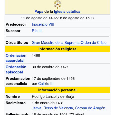
Papa
de la
Iglesia católica
11 de agosto de 1492-18 de agosto de 1503
Inocencio VIII
Predecesor
Pío III
Sucesor
Gran Maestro de la Suprema Orden de Cristo
Otros títulos
Información religiosa
1468
Ordenación
sacerdotal
30 de octubre de 1471
Ordenación
episcopal
17 de septiembre de 1456
Proclamación
por
Calixto III
cardenalicia
Información personal
Rodrigo Lanzol y de Borja
Nombre
1 de enero de 1431
Nacimiento
Játiva
,
Reino de Valencia
,
Corona de Aragón
18 de agosto de 1503 (72
años)
Fallecimiento