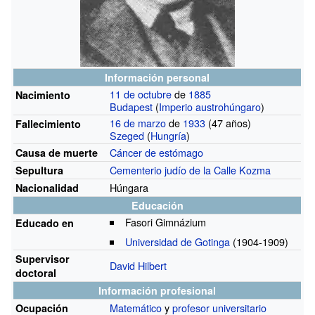
Información personal
11 de octubre
de
1885
Nacimiento
Budapest
(
Imperio austrohúngaro
)
16 de marzo
de
1933
(47 años)
Fallecimiento
Szeged
(
Hungría
)
Cáncer de estómago
Causa de muerte
Cementerio judío de la Calle Kozma
Sepultura
Húngara
Nacionalidad
Educación
Fasori Gimnázium
Educado en
Universidad de Gotinga
(1904-1909)
Supervisor
David Hilbert
doctoral
Información profesional
Matemático
y
profesor universitario
Ocupación