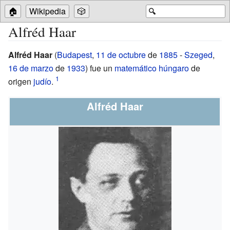
🏠
Wikipedia
🎲
🔍
Alfréd Haar
Alfréd Haar
(
Budapest
,
11 de octubre
de
1885
-
Szeged
,
16 de marzo
de
1933
) fue un
matemático
húngaro
de
origen
judío
.
Alfréd Haar