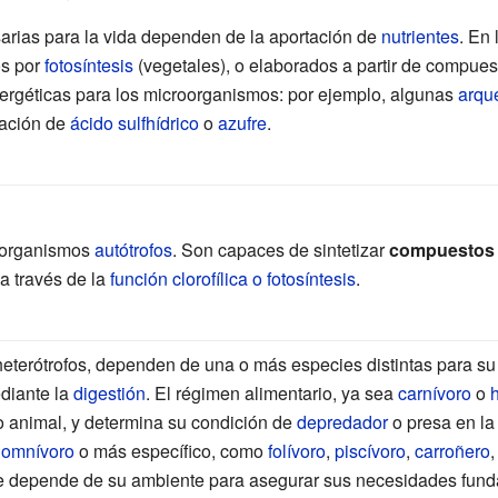
arias para la vida dependen de la aportación de
nutrientes
. En
os por
fotosíntesis
(vegetales), o elaborados a partir de compues
energéticas para los microorganismos: por ejemplo, algunas
arqu
dación de
ácido sulfhídrico
o
azufre
.
 organismos
autótrofos
. Son capaces de sintetizar
compuestos
 a través de la
función clorofílica o fotosíntesis
.
terótrofos, dependen de una o más especies distintas para su 
diante la
digestión
. El régimen alimentario, ya sea
carnívoro
o
o animal, y determina su condición de
depredador
o presa en l
o
omnívoro
o más específico, como
folívoro
,
piscívoro
,
carroñero
e depende de su ambiente para asegurar sus necesidades fund