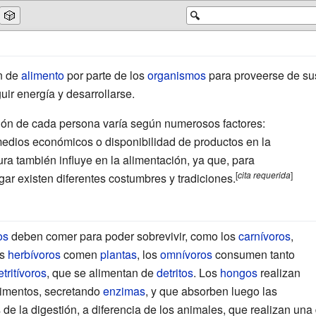
🎲
🔍
ón de
alimento
por parte de los
organismos
para proveerse de sus
r energía y desarrollarse.
ción de cada persona varía según numerosos factores:
 medios económicos o disponibilidad de productos en la
ura también influye en la alimentación, ya que, para
[
cita
requerida
]
gar existen diferentes costumbres y tradiciones.
os
deben comer para poder sobrevivir, como los
carnívoros
,
os
herbívoros
comen
plantas
, los
omnívoros
consumen tanto
etritívoros
, que se alimentan de
detritos
. Los
hongos
realizan
limentos, secretando
enzimas
, y que absorben luego las
de la digestión, a diferencia de los animales, que realizan una 