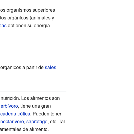
 los organismos superiores
tos orgánicos (animales y
eas
obtienen su energía
orgánicos a partir de
sales
nutrición. Los alimentos son
herbívoro
, tiene una gran
a
cadena trófica
. Pueden tener
,
nectarívoro
,
saprófago
, etc. Tal
amentales de alimento.