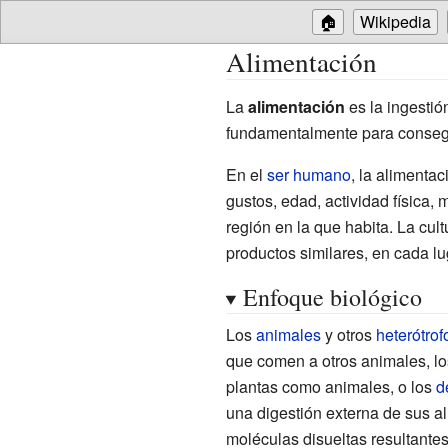
🏠
Wikipedia
Alimentación
La
alimentación
es la ingesti
fundamentalmente para consegui
En el
ser humano
, la alimenta
gustos, edad, actividad física,
región en la que habita. La cult
productos similares, en cada lu
Enfoque biológico
Los
animales
y otros
heterótrof
que comen a otros animales, l
plantas como animales, o los
d
una digestión externa de sus a
moléculas disueltas resultantes 