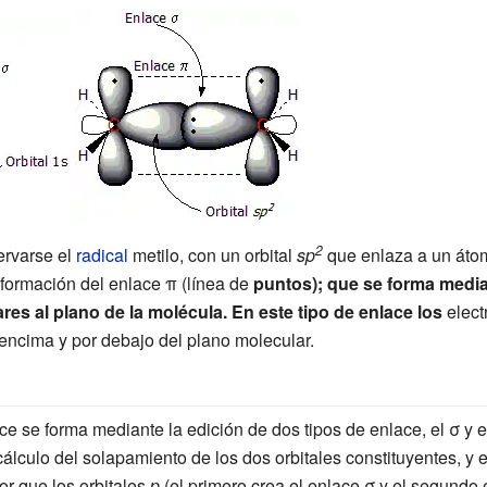
2
ervarse el
radical
metilo, con un orbital
sp
que enlaza a un áto
 formación del enlace π (línea de
puntos); que se forma media
es al plano de la molécula. En este tipo de enlace los
elect
 encima y por debajo del plano molecular.
e se forma mediante la edición de dos tipos de enlace, el σ y e
 cálculo del solapamiento de los dos orbitales constituyentes, y
 que los orbitales
p
(el primero crea el enlace σ y el segundo 