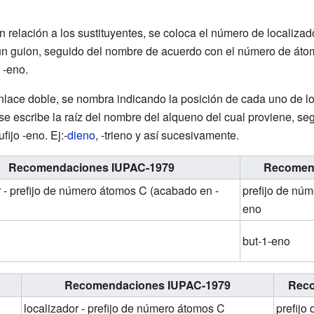
on relación a los sustituyentes, se coloca el número de localizad
un guion, seguido del nombre de acuerdo con el número de át
 -eno.
nlace doble, se nombra indicando la posición de cada uno de l
se escribe la raíz del nombre del alqueno del cual proviene, seg
sufijo -eno. Ej:-
dieno
, -
trieno
y así sucesivamente.
Recomendaciones IUPAC-1979
Recomen
r - prefijo de número átomos C (acabado en -
prefijo de núm
eno
but-1-eno
Recomendaciones IUPAC-1979
Reco
localizador - prefijo de número átomos C
prefijo