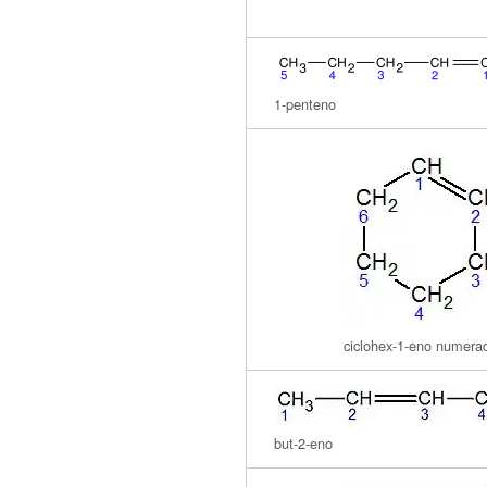
1-penteno
ciclohex-1-eno numera
but-2-eno