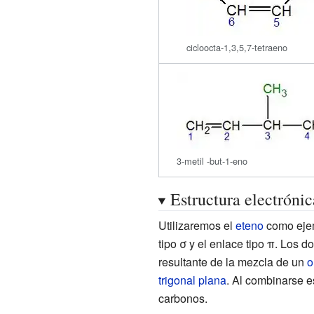
cicloocta-1,3,5,7-tetraeno
3-metil -but-1-eno
Estructura electróni
Utilizaremos el
eteno
como ejem
tipo σ y el enlace tipo π. Los d
resultante de la mezcla de un
o
trigonal plana
. Al combinarse e
carbonos.