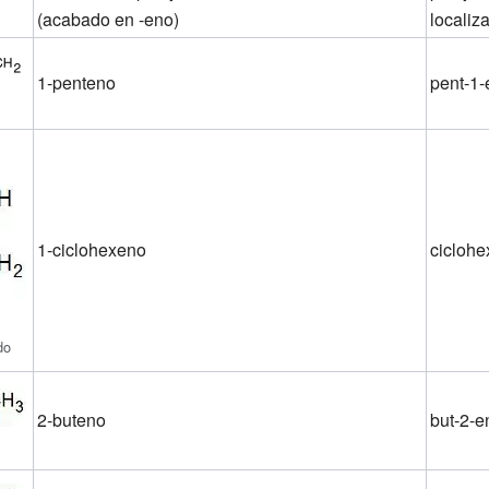
(acabado en -eno)
localiz
1-penteno
pent-1-
1-ciclohexeno
ciclohe
do
2-buteno
but-2-e