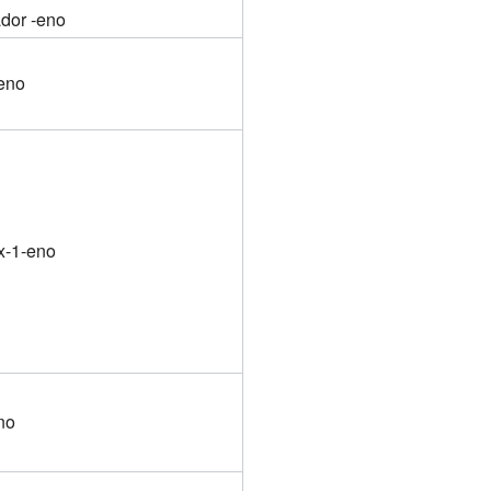
ador -eno
eno
x-1-eno
no