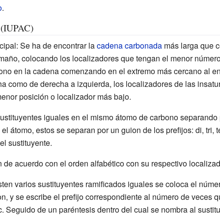
o
.
 (IUPAC)
cipal: Se ha de encontrar la
cadena carbonada
más larga que c
maño, colocando los localizadores que tengan el menor número
no en la cadena comenzando en el extremo más cercano al enl
a como de derecha a izquierda, los localizadores de las insatu
enor posición o localizador más bajo.
e sustituyentes iguales en el mismo átomo de carbono separand
el átomo, estos se separan por un guion de los prefijos: di, tri, 
l sustituyente.
n de acuerdo con el orden alfabético con su respectivo localiza
isten varios sustituyentes ramificados iguales se coloca el núme
n, y se escribe el prefijo correspondiente al número de veces que
 etc. Seguido de un paréntesis dentro del cual se nombra al susti