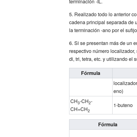
terminación -IL.
5. Realizado todo lo anterior c
cadena principal separada de 
la terminación -ano por el sufijo
6. Si se presentan más de un e
respectivo número localizador, 
di, tri, tetra, etc. y utilizando el 
Fórmula
localizado
eno)
CH
-CH
-
3
2
1-buteno
CH=CH
2
Fórmula