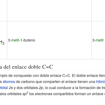
3-
metil
-1-buteno
3-
metil
ca del enlace doble C=C
plo de compuesto con doble enlace C=C. El doble enlace tien
os
átomos
de carbono que comparten el enlace tienen una
hibri
rbital
2s
y dos orbitales
2p
, lo cual conduce a la formación de tr
2
stos orbitales
sp
los electrones compartidos forman un enlace 