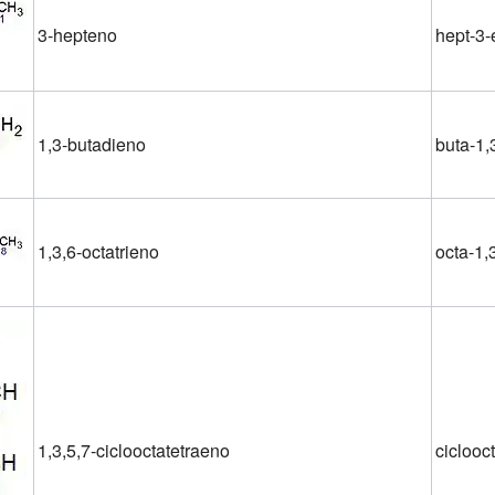
3-hepteno
hept-3-
1,3-butadieno
buta-1,
1,3,6-octatrieno
octa-1,3
1,3,5,7-ciclooctatetraeno
ciclooc