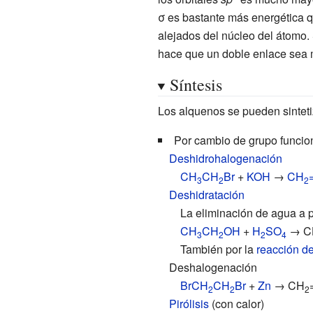
σ es bastante más energética q
alejados del núcleo del átomo.
hace que un doble enlace sea m
Síntesis
Los alquenos se pueden sinteti
Por cambio de grupo funcio
Deshidrohalogenación
CH
CH
Br
+
KOH
→
CH
3
2
2
Deshidratación
La eliminación de agua a p
CH
CH
OH
+
H
SO
→ C
3
2
2
4
También por la
reacción d
Deshalogenación
BrCH
CH
Br
+
Zn
→ CH
2
2
2
Pirólisis
(con calor)