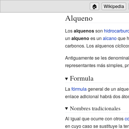
🏠
Wikipedia
Alqueno
Los
alquenos
son
hidrocarbur
un
alqueno
es un
alcano
que h
carbonos. Los alquenos cíclico
Antiguamente se les denomin
representantes más simples, pr
Formula
La
fórmula
general de un alque
enlace adicional habrá dos áto
Nombres tradicionales
Al igual que ocurre con otros
c
en cuyo caso se sustituye la t