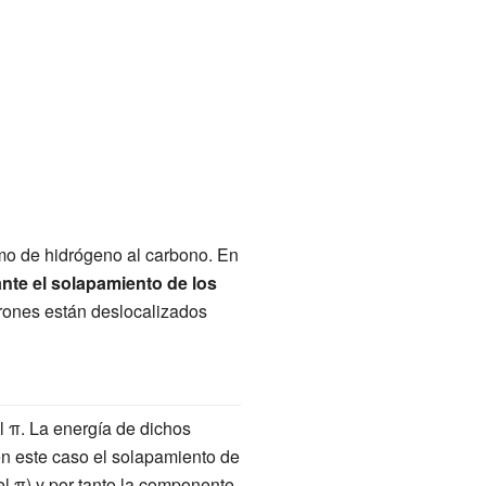
mo de hidrógeno al carbono. En
nte el solapamiento de los
rones están deslocalizados
l π. La energía de dichos
 en este caso el solapamiento de
el π) y por tanto la componente