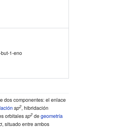
-but-1-eno
e dos componentes: el enlace
2
dación
sp
, hibridación
2
es orbitales
sp
de
geometría
σ, situado entre ambos