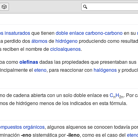
🎲
🔍
os
insaturados
que tienen
doble enlace carbono-carbono
en su
a perdido dos
átomos
de
hidrógeno
produciendo como resultad
s reciben el nombre de
cicloalquenos
.
aba como
olefinas
dadas las propiedades que presentaban sus
incipalmente el
eteno
, para reaccionar con
halógenos
y produc
no de cadena abierta con un solo doble enlace es
C
H
. Por 
n
2n
mos de hidrógeno menos de los indicados en esta fórmula.
ompuestos orgánicos
, algunos alquenos se conocen todavía por
erminación
-eno
sistemática por
-ileno
, como es el caso del
eten