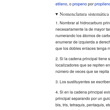
etileno
, o
propeno
por
propilen
Nomenclatura sistemática
1. Nombrar al hidrocarburo prin
necesariamente la de mayor ta
numerando los átomos de carbo
enumerar de izquierda a derech
que los dobles enlaces tenga m
2. Si la cadena principal tien
localizadores que se repiten en 
número de veces que se repita e
3. Los sustituyentes se escribe
4. Si en la cadena principal ex
principal separando por un guio
bis, tris, tetraquis, pentaquis,