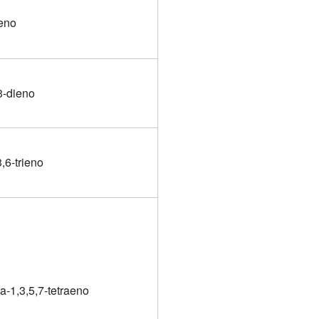
eno
3-dieno
,6-trieno
ta-1,3,5,7-tetraeno