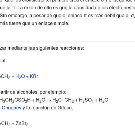
ue la π. La razón de ello es que la densidad de los electrones 
 Sin embargo, a pesar de que el enlace π es más débil que el 
ás fuerte que un enlace simple.
zar mediante las siguientes reacciones:
nal
=CH
+
H
O
+
KBr
2
2
artir de alcoholes, por ejemplo:
H
CH
OSO
H + H
O → H
C=CH
+ H
SO
+ H
O
3
2
3
2
2
2
2
4
2
e Chugaev
y la
reacción de Grieco
.
=CH
+ ZnBr
2
2