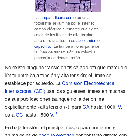
La
lámpara fluorescente
en esta
fotografía se ilumina por el intenso
campo eléctrico alternante que existe
cerca de las líneas de alta tensión
arriba. Es una forma de
acoplamiento
capacitivo
. La lámpara no es parte de
la línea de transmisión; se colocó a
propósito de demostración.
No existe ninguna transición física abrupta que marque el
límite entre baja tensión y alta tensión; el límite se
establece por acuerdo. La
Comisión Electrotécnica
Internacional (CEI)
usa los siguientes límites en muchas
de sus publicaciones (aunque no la denomina
explícitamente «alta tensión»): para
CA
hasta 1
000
V
,
para
CC
hasta 1
500
V
.
En baja tensión, el principal riesgo para humanos y
animales es de
choque eléctrico
por contacto directo con