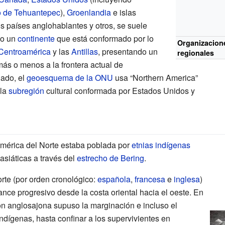
o de Tehuantepec
),
Groenlandia
e islas
 países anglohablantes y otros, se suele
mo un
continente
que está conformado por lo
Organizacion
Centroamérica
y las
Antillas
, presentando un
regionales
más o menos a la frontera actual de
lado, el
geoesquema de la ONU
usa “Northern America”
 la
subregión
cultural conformada por Estados Unidos y
América del Norte estaba poblada por
etnias
indígenas
asiáticas a través del
estrecho de Bering
.
rte (por orden cronológico:
española
,
francesa
e
inglesa
)
nce progresivo desde la costa oriental hacia el oeste. En
ión anglosajona supuso la marginación e incluso el
ndígenas, hasta confinar a los supervivientes en