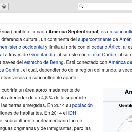
🎲
🔍
rica
(también llamada
América Septentrional
) es un
subconti
diferencia cultural, un continente del
supercontinente
de
Améri
hemisferio occidental
y limita al norte con el
océano Ártico
, al 
al
a través de
Groenlandia
, al sureste con el
mar Caribe
, al su
 través del
estrecho de Bering
. Está conectado con
América de
ca Central
, el cual, dependiendo de la región del mundo, a vec
 otras veces un subcontinente aparte.
a, cubriría un área aproximadamente de
Am
enta alrededor de un 4,8
% de la superficie
 las tierras emergidas. En 2014 su
población
Gentil
lones de habitantes. En 2014 el
IDH
el subcontinente norteamericano fue de
guas originarias y de inmigrantes, pero las