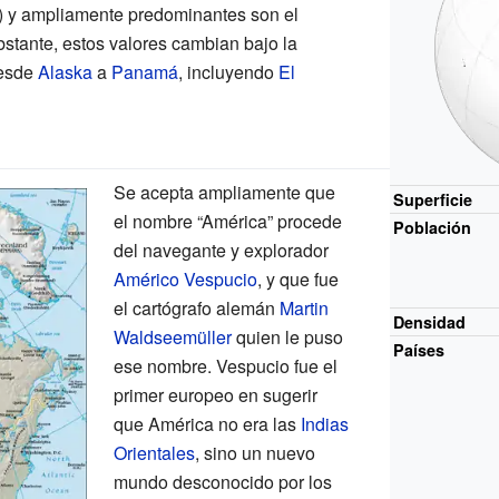
to) y ampliamente predominantes son el
bstante, estos valores cambian bajo la
desde
Alaska
a
Panamá
, incluyendo
El
Se acepta ampliamente que
Superficie
el nombre “América” procede
Población
del navegante y explorador
Américo Vespucio
, y que fue
el cartógrafo alemán
Martin
Densidad
Waldseemüller
quien le puso
Países
ese nombre. Vespucio fue el
primer europeo en sugerir
que América no era las
Indias
Orientales
, sino un nuevo
mundo desconocido por los