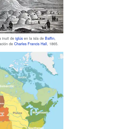
a inuit de
iglús
en la isla de
Baffin
,
ración de
Charles Francis Hall
, 1865.