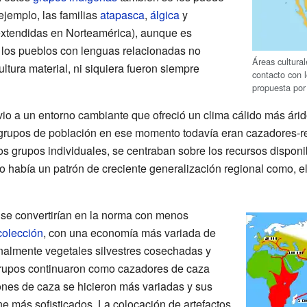
ejemplo, las familias
atapasca
,
álgica
y
extendidas en Norteamérica), aunque es
 los pueblos con lenguas relacionadas no
Áreas cultura
tura material, ni siquiera fueron siempre
contacto con l
propuesta por
io a un entorno cambiante que ofreció un clima cálido más árid
 grupos de población en ese momento todavía eran cazadores-r
 grupos individuales, se centraban sobre los recursos disponibl
o había un patrón de creciente generalización regional como, el 
 se convertirían en la norma con menos
ecolección
, con una economía más variada de
nalmente vegetales silvestres cosechadas y
rupos continuaron como cazadores de caza
ones de caza se hicieron más variadas y sus
e más sofisticados. La colocación de artefactos