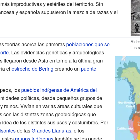
ás improductivas y estériles del territorio. Sin
ancesa y española supusieron la mezcla de razas y el
Alde
as teorías acerca las primeras
poblaciones que se
ilust
orte
. Las evidencias genéticas y arqueológicas
 llegaron desde Asia en torno a la última gran
ría el
estrecho de Bering
creando un
puente
opeos, los
pueblos indígenas de América del
entidades políticas, desde pequeños grupos de
y reinos. Vivían en varias áreas culturales que
 con las distintas zonas geobiológicas que
dea de los distintos sus usos y costumbres. Por
isontes
de las
Grandes Llanuras
, o los
A estos
grupos indígenas
también se les puede