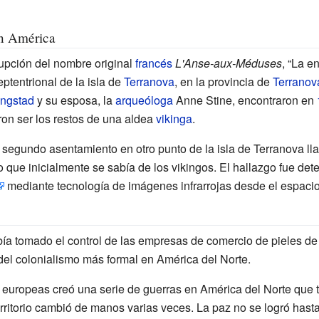
en América
upción del nombre original
francés
L'Anse-aux-Méduses
, “La e
ptentrional de la isla de
Terranova
, en la provincia de
Terranov
Ingstad
y su esposa, la
arqueóloga
Anne Stine
, encontraron en
ron ser los restos de una aldea
vikinga
.
 segundo asentamiento en otro punto de la isla de Terranova l
o que inicialmente se sabía de los vikingos. El hallazgo fue det
mediante tecnología de imágenes infrarrojas desde el espacio
ía tomado el control de las empresas de comercio de pieles de
el colonialismo más formal en América del Norte.
s europeas creó una serie de guerras en América del Norte que 
territorio cambió de manos varias veces. La paz no se logró hast