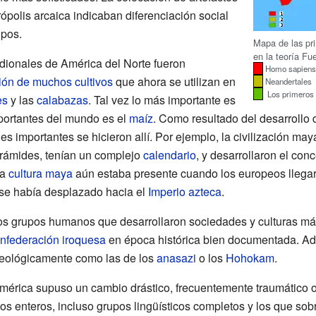
ópolis arcaica indicaban diferenciación social
upos.
Mapa de las pr
en la teoría Fu
dionales de América del Norte fueron
Homo sapien
ión de muchos cultivos
que ahora se utilizan en
Neandertales
Los primeros
es
y las
calabazas
. Tal vez lo más importante es
portantes del mundo es el
maíz
. Como resultado del desarrollo de
s importantes se hicieron allí. Por ejemplo, la civilización ma
irámides, tenían un complejo
calendario
, y desarrollaron el co
La
cultura maya
aún estaba presente cuando los europeos llegar
 se había desplazado hacia el
Imperio azteca
.
os grupos humanos que desarrollaron sociedades y culturas má
nfederación iroquesa
en época histórica bien documentada. Ad
eológicamente como las de los
anasazi
o los
Hohokam
.
mérica supuso un cambio drástico, frecuentemente traumático o c
s enteros, incluso grupos lingüísticos completos y los que sob