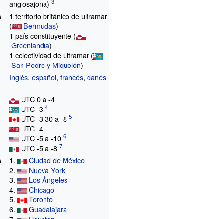
anglosajona)
1 territorio británico de ultramar
s
(
Bermudas
)
1 país constituyente (
Groenlandia
)
1 colectividad de ultramar (
San Pedro y Miquelón
)
Inglés
,
español
,
francés
,
danés
UTC 0 a -4
UTC -3
UTC -3:30 a -8
UTC -4
UTC -5 a -10
UTC -5 a -8
1.
Ciudad de México
s
2.
Nueva York
3.
Los Ángeles
4.
Chicago
5.
Toronto
6.
Guadalajara
7.
Houston