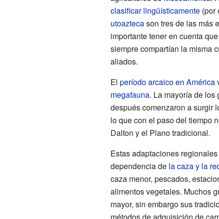
clasificar lingüísticamente
(por 
utoazteca
son tres de las más 
importante tener en cuenta que
siempre compartían la misma cul
aliados.
El
período arcaico en América
v
megafauna
. La mayoría de los
después comenzaron a surgir los
lo que con el paso del tiempo n
Dalton y el Plano tradicional.
Estas adaptaciones regionales
dependencia de
la caza y la r
caza menor, pescados, estacio
alimentos vegetales. Muchos g
mayor, sin embargo sus tradici
métodos de adquisición de carn