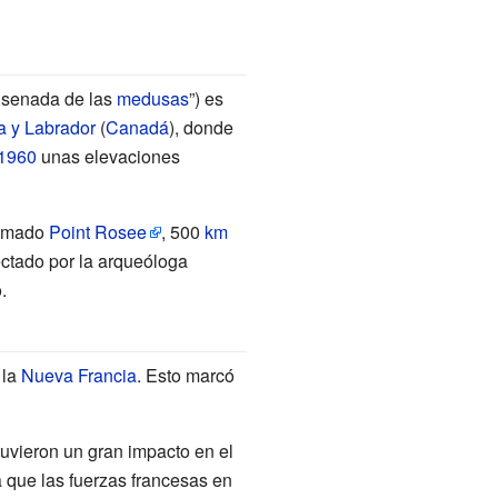
nsenada de las
medusas
”) es
a y Labrador
(
Canadá
), donde
1960
unas elevaciones
lamado
Point Rosee
, 500
km
ectado por la arqueóloga
.
 la
Nueva Francia
. Esto marcó
tuvieron un gran impacto en el
a que las fuerzas francesas en