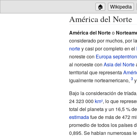
🏠
Wikipedia
América del Norte
América del Norte
o
Norteamé
considerado por muchos, por la 
norte
y casi por completo en el
noreste con
Europa septentrion
al noroeste con
Asia del Norte
a
territorial que representa
Améri
igualmente norteamericano,
y
Bajo la consideración de tríad
24
323
000
km²
, lo que repres
total del planeta y un 16,5
% de
estimada
fue de más de 472 mil
promedio de todos los países d
0,895. Se hablan numerosas len