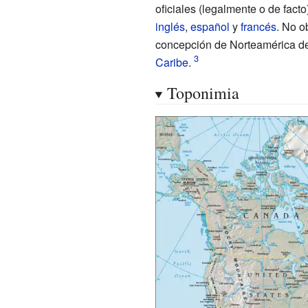
oficiales (legalmente o de fac
inglés
,
español
y
francés
. No o
concepción de Norteamérica 
Caribe
.
Toponimia