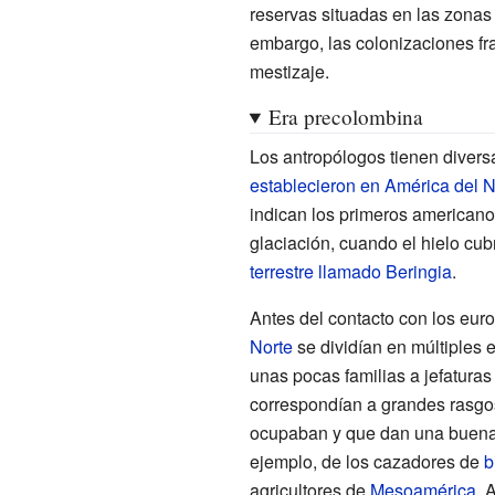
reservas situadas en las zonas m
embargo, las colonizaciones fr
mestizaje.
Era precolombina
Los antropólogos tienen divers
establecieron en América del N
indican los primeros americanos
glaciación, cuando el hielo cub
terrestre llamado Beringia
.
Antes del contacto con los eur
Norte
se dividían en múltiples 
unas pocas familias a jefaturas 
correspondían a grandes rasgos
ocupaban y que dan una buena i
ejemplo, de los cazadores de
b
agricultores de
Mesoamérica
. 