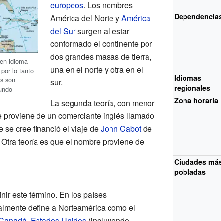
europeos
. Los nombres
Dependencia
América del Norte y
América
del Sur
surgen al estar
conformado el continente por
dos grandes masas de tierra,
 en idioma
una en el norte y otra en el
 por lo tanto
Idiomas
os son
sur.
regionales
undo
Zona horaria
La segunda teoría, con menor
e proviene de un comerciante inglés llamado
e se cree financió el viaje de
John Cabot
de
Otra teoría es que el nombre proviene de
Ciudades má
pobladas
inir este término. En los países
almente define a Norteamérica como el
Canadá
,
Estados Unidos
(incluyendo