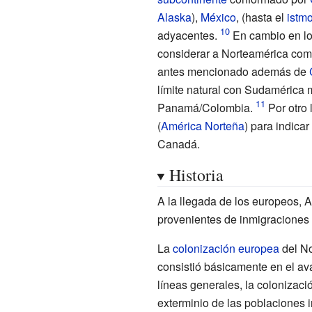
Alaska
),
México
, (hasta el
istm
adyacentes.
En cambio en los
considerar a Norteamérica co
antes mencionado además de
límite natural con Sudamérica 
Panamá/Colombia.
Por otro 
(
América Norteña
) para indicar
Canadá.
Historia
A la llegada de los europeos, 
provenientes de inmigraciones 
La
colonización europea
del No
consistió básicamente en el ava
líneas generales, la colonizac
exterminio de las poblaciones i