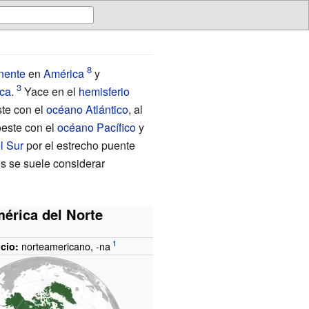
nente
en
América
y
ca
.
Yace en el
hemisferio
este con el
océano Atlántico
, al
roeste con el
océano Pacífico
y
l Sur
por el estrecho puente
es se suele considerar
érica del Norte
norteamericano, -na
icio: