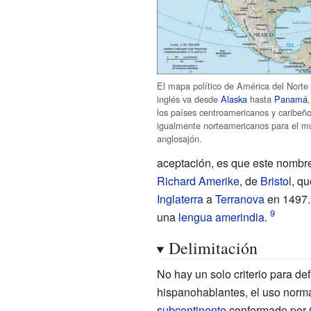
El mapa político de América del Norte
inglés va desde
Alaska
hasta
Panamá
,
los países centroamericanos y caribeñ
igualmente norteamericanos para el m
anglosajón.
aceptación, es que este nombr
Richard Amerike
, de
Bristol
, qu
Inglaterra
a
Terranova
en 1497. 
una
lengua amerindia
.
Delimitación
No hay un solo criterio para def
hispanohablantes, el uso norm
subcontinente
conformado por