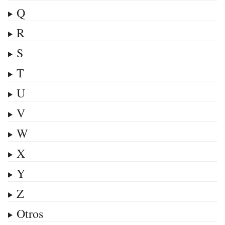
Q
R
S
T
U
V
W
X
Y
Z
Otros