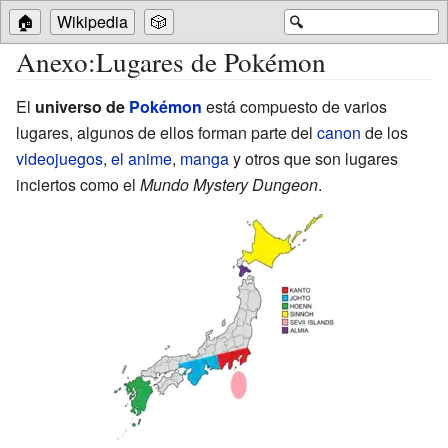
🏠
Wikipedia
🎲
🔍
Anexo
:
Lugares de Pokémon
El
universo de
Pokémon
está compuesto de varios
lugares, algunos de ellos forman parte del
canon
de los
videojuegos
,
el anime
,
manga
y otros que son lugares
inciertos como el
Mundo Mystery Dungeon
.