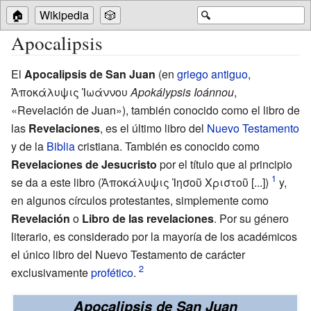
🏠
Wikipedia
🎲
🔍
Apocalipsis
El
Apocalipsis de San Juan
(en
griego antiguo
,
Ἀποκάλυψις Ἰωάννου
Apokálypsis Ioánnou
,
«Revelación de Juan»), también conocido como el libro de
las
Revelaciones
, es el último libro del
Nuevo Testamento
y de la
Biblia
cristiana. También es conocido como
Revelaciones de Jesucristo
por el título que al principio
se da a este libro (Ἀποκάλυψις Ἰησοῦ Χριστοῦ [...])
y,
en algunos círculos protestantes, simplemente como
Revelación
o
Libro de las revelaciones
. Por su género
literario, es considerado por la mayoría de los académicos
el único libro del Nuevo Testamento de carácter
exclusivamente
profético
.
Apocalipsis de San Juan