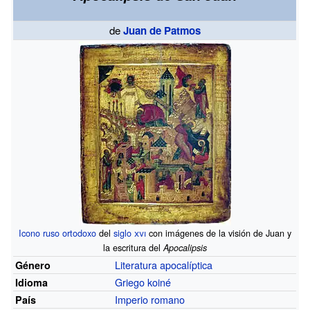
de
Juan de Patmos
Icono
ruso ortodoxo
del
siglo
xvi
con imágenes de la visión de Juan y
la escritura del
Apocalipsis
Literatura apocalíptica
Género
Griego koiné
Idioma
Imperio romano
País