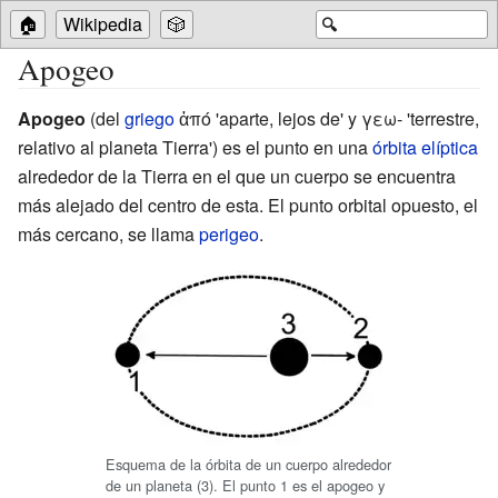
🏠
Wikipedia
🎲
🔍
Apogeo
Apogeo
(del
griego
ἀπό 'aparte, lejos de' y γεω- 'terrestre,
relativo al planeta Tierra') es el punto en una
órbita
elíptica
alrededor de la Tierra en el que un cuerpo se encuentra
más alejado del centro de esta. El punto orbital opuesto, el
más cercano, se llama
perigeo
.
Esquema de la órbita de un cuerpo alrededor
de un planeta (3). El punto 1 es el apogeo y