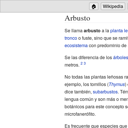
🏠
Wikipedia
Arbusto
Se llama
arbusto
a la
planta l
tronco
o fuste, sino que se ram
ecosistema
con predominio de 
Se las diferencia de los
árbole
metros.
No todas las plantas leñosas r
ejemplo, los tomillos (
Thymus
)
dice también,
subarbustos
. Té
lengua común y son más o menos
botánicos para este concepto s
microfanerófito
.
Es frecuente que especies qu