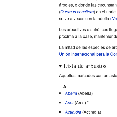
árboles, o donde las circunstan
(
Quercus coccifera
) en el norte
se ve a veces con la adelfa
(
Ne
Los arbustivos o sufrútices lleg
próxima a la base, manteniendo 
La mitad de las especies de a
Unión Internacional para la Co
Lista de arbustos
Aquellos marcados con un aster
A
Abelia
(Abelia)
Acer
(Arce) *
Actinidia
(Actinidia)