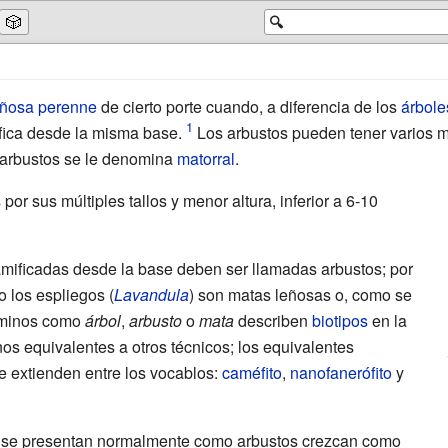
🎲
🔍
eñosa
perenne
de cierto porte cuando, a diferencia de los
árbole
ifica desde la misma base.
Los arbustos pueden tener varios me
arbustos se le denomina
matorral
.
s
por sus múltiples tallos y menor altura, inferior a 6-10
amificadas desde la base deben ser llamadas arbustos; por
 o los espliegos (
Lavandula
) son matas leñosas o, como se
rminos como
árbol
,
arbusto
o
mata
describen
biotipos
en la
 equivalentes a otros técnicos; los equivalentes
e extienden entre los vocablos:
caméfito
,
nanofanerófito
y
e se presentan normalmente como arbustos crezcan como