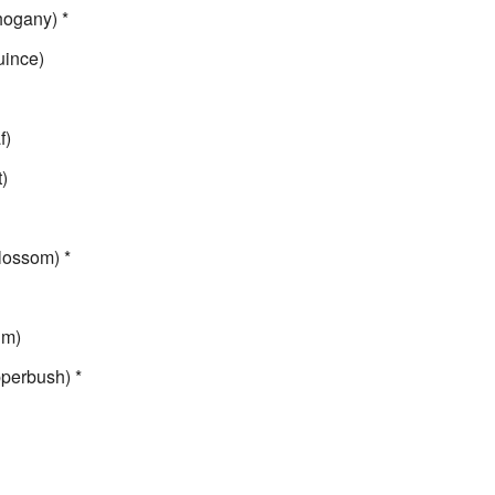
ogany) *
ince)
f)
)
lossom) *
um)
erbush) *