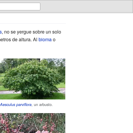
s
, no se yergue sobre un solo
tros de altura. Al
bioma
o
, un arbusto.
Aesculus parviflora