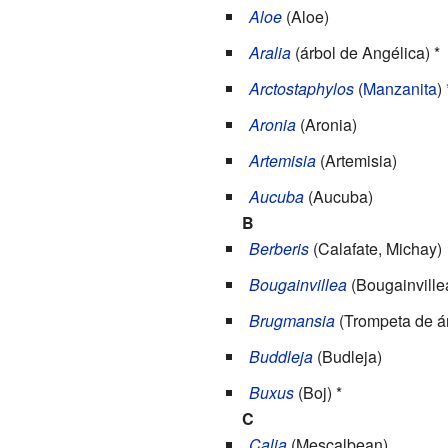
Aloe
(Aloe)
Aralia
(árbol de Angélica) *
Arctostaphylos
(
Manzanita
) 
Aronia
(Aronia)
Artemisia
(Artemisia)
Aucuba
(Aucuba)
B
Berberis
(Calafate, Michay)
Bougainvillea
(Bougainville
Brugmansia
(Trompeta de á
Buddleja
(Budleja)
Buxus
(Boj) *
C
Calia
(Mescalbean)