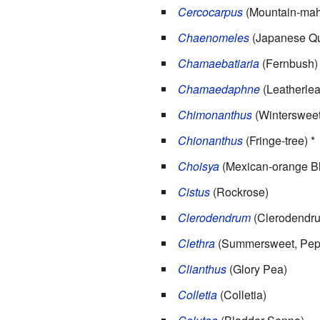
Cercocarpus
(Mountain-mah
Chaenomeles
(Japanese Qu
Chamaebatiaria
(Fernbush)
Chamaedaphne
(Leatherlea
Chimonanthus
(Wintersweet
Chionanthus
(Fringe-tree) *
Choisya
(Mexican-orange B
Cistus
(Rockrose)
Clerodendrum
(Clerodendr
Clethra
(Summersweet, Pepp
Clianthus
(
Glory Pea
)
Colletia
(Colletia)