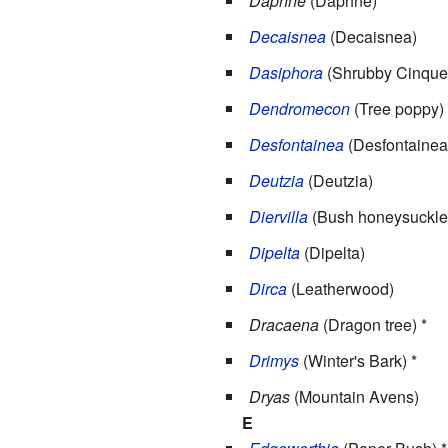
Daphne
(Daphne)
Decaisnea
(Decaisnea)
Dasiphora
(Shrubby Cinquef
Dendromecon
(Tree poppy)
Desfontainea
(Desfontainea
Deutzia
(Deutzia)
Diervilla
(Bush honeysuckle
Dipelta
(Dipelta)
Dirca
(Leatherwood)
Dracaena
(Dragon tree) *
Drimys
(
Winter's Bark
) *
Dryas
(Mountain Avens)
E