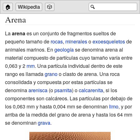
🏠
Wikipedia
🎲
🔍
Arena
La
arena
es un conjunto de fragmentos sueltos de
pequeño tamaño de
rocas
,
minerales
o
exoesqueletos
de
animales marinos. En
geología
se denomina arena al
material compuesto de partículas cuyo tamaño varía entre
0,063 y 2
mm
. Una partícula individual dentro de este
rango es llamada
grano
o clasto de arena. Una roca
consolidada y compuesta por estas partículas se
denomina
arenisca
(o
psamita
) o
calcarenita
, si los
componentes son calcáreos. Las partículas por debajo de
los 0,063
mm y hasta 0,004
mm se denominan
limo
, y por
arriba de la medida del grano de arena y hasta los 64
mm
se denominan
grava
.