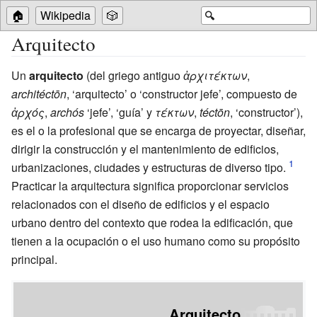
🏠
Wikipedia
🎲
🔍
Arquitecto
Un
arquitecto
(del griego antiguo
ἀρχιτέκτων
,
architéctōn
, ‘arquitecto’ o ‘constructor jefe’, compuesto de
ἀρχός
,
archós
‘jefe’, ‘guía’ y
τέκτων
,
téctōn
, ‘constructor’),
es el o la profesional que se encarga de proyectar, diseñar,
dirigir la construcción y el mantenimiento de edificios,
urbanizaciones, ciudades y estructuras de diverso tipo.
Practicar la arquitectura significa proporcionar servicios
relacionados con el diseño de edificios y el espacio
urbano dentro del contexto que rodea la edificación, que
tienen a la ocupación o el uso humano como su propósito
principal.
Arquitecto