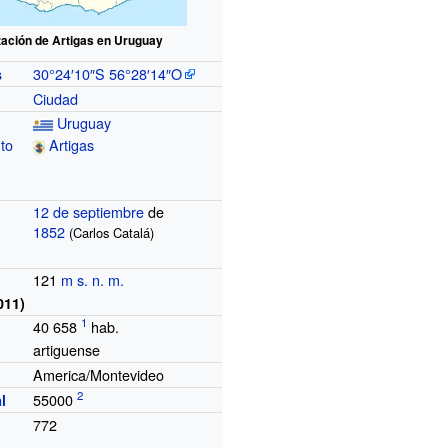
zación de Artigas en Uruguay
30°24′10″S
56°28′14″O
s
Ciudad
Uruguay
to
Artigas
12 de septiembre
de
1852
(Carlos Catalá)
121
m s. n. m.
011)
40
658
hab.
artiguense
America/Montevideo
o
55000
l
772