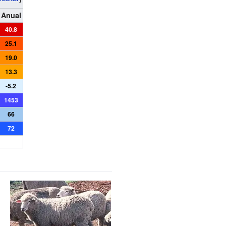
Anual
40.8
25.1
19.0
13.3
-5.2
1453
66
72