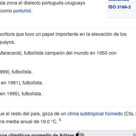
sta zona el dialecto portugués-uruguayo
ISO 3166-2
o como
portuñol
.
critora que tuvo un papel importante en la elevación de los
guayos.
 Maracaná), futbolista campeón del mundo en 1950 con
999), futbolista.
 en 1981), futbolista.
 en 1995), futbolista.
ue el resto del país, goza de un
clima subtropical húmedo
(Cfa,
ura media anual de 19.0
°C
.
[
os climáticos promedio de Artigas