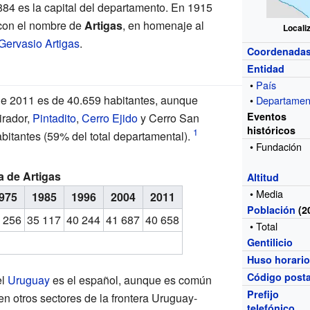
84 es la capital del departamento. En 1915
 con el nombre de
Artigas
, en homenaje al
Locali
Gervasio Artigas
.
Coordenada
Entidad
•
País
de 2011 es de 40.659 habitantes, aunque
•
Departamen
Eventos
irador,
Pintadito
,
Cerro Ejido
y Cerro San
históricos
bitantes (59% del total departamental).
• Fundación
 de Artigas
Altitud
• Media
975
1985
1996
2004
2011
Población
(2
9
256
35
117
40
244
41
687
40
658
• Total
Gentilicio
Huso horari
Código posta
el
Uruguay
es el español, aunque es común
Prefijo
en otros sectores de la frontera Uruguay-
telefónico