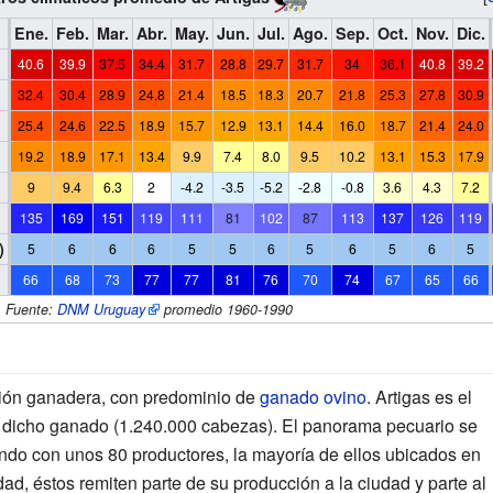
Ene.
Feb.
Mar.
Abr.
May.
Jun.
Jul.
Ago.
Sep.
Oct.
Nov.
Dic.
40.6
39.9
37.5
34.4
31.7
28.8
29.7
31.7
34
36.1
40.8
39.2
32.4
30.4
28.9
24.8
21.4
18.5
18.3
20.7
21.8
25.3
27.8
30.9
25.4
24.6
22.5
18.9
15.7
12.9
13.1
14.4
16.0
18.7
21.4
24.0
19.2
18.9
17.1
13.4
9.9
7.4
8.0
9.5
10.2
13.1
15.3
17.9
9
9.4
6.3
2
-4.2
-3.5
-5.2
-2.8
-0.8
3.6
4.3
7.2
135
169
151
119
111
81
102
87
113
137
126
119
)
5
6
6
6
5
5
6
5
6
5
6
5
66
68
73
77
77
81
76
70
74
67
65
66
Fuente:
DNM Uruguay
promedio 1960-1990
gión ganadera, con predominio de
ganado ovino
. Artigas es el
 dicho ganado (1.240.000 cabezas). El panorama pecuario se
ando con unos 80 productores, la mayoría de ellos ubicados en
dad, éstos remiten parte de su producción a la ciudad y parte al