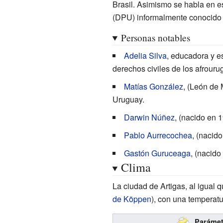
Brasil. Asimismo se habla en e
(DPU) informalmente conocid
Personas notables
Adelia Silva
, educadora y es
derechos civiles de los afrouru
Matías González
, (León de
Uruguay.
Darwin Núñez
, (nacido en 1
Pablo Aurrecochea
, (nacido
Gastón Guruceaga
, (nacido
Clima
La ciudad de Artigas, al igual q
de Köppen
), con una temperat
Parámetr