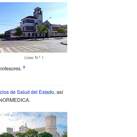
Liceo N.º 1
rofesores.
icios de Salud del Estado
, así
 y NORMEDICA.