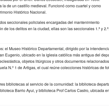
a la de un castillo medieval. Funcionó como cuartel y como
rimonio Histórico Nacional.
 dos seccionales policiales encargadas del mantenimiento
n de los delitos en la ciudad, ellas son las seccionales 1.ª y 2.ª
s: el Museo Histórico Departamental, dirigido por la intendencia
n Eugenio, ubicado en la iglesia católica más antigua del depa
eclesiástica, objetos litúrgicos y otros documentos relacionados
uela N.º
1 de Artigas, el cual reúne colecciones históricas de f
s bibliotecas al servicio de la comunidad: la biblioteca departa
blioteca Barrio Ayui, y biblioteca Prof Carlos Castro, ubicada en