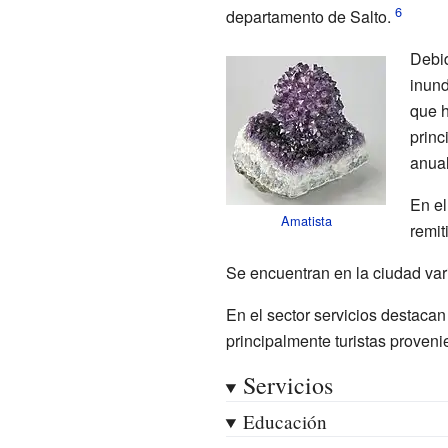
departamento de Salto.
Debid
inund
que h
princ
anual
En el
Amatista
remit
Se encuentran en la ciudad vari
En el sector servicios destaca
principalmente turistas proveni
Servicios
Educación