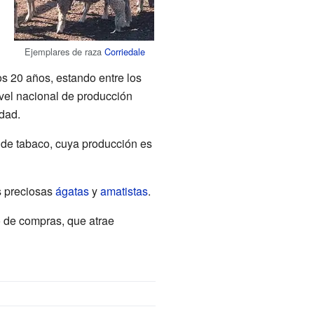
Ejemplares de raza
Corriedale
os 20 años, estando entre los
ivel nacional de producción
udad.
o de tabaco, cuya producción es
as preciosas
ágatas
y
amatistas
.
mo de compras, que atrae