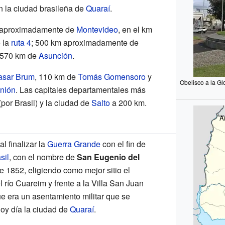
n la ciudad brasileña de
Quaraí
.
s aproximadamente de
Montevideo
, en el km
 la
ruta 4
; 500 km aproximadamente de
y 570 km de
Asunción
.
asar Brum
, 110 km de
Tomás Gomensoro
y
Obelisco a la Gl
Unión
. Las capitales departamentales más
por Brasil) y la ciudad de
Salto
a 200 km.
A
al finalizar la
Guerra Grande
con el fin de
sil
, con el nombre de
San Eugenio del
 1852, eligiendo como mejor sitio el
río Cuareim y frente a la Villa San Juan
que era un asentamiento militar que se
hoy día la ciudad de
Quaraí
.