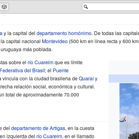
🎲
🔍
a
y la capital del
departamento homónimo
. De todas las capita
la capital nacional
Montevideo
(500 km en línea recta y 600 km 
d uruguaya más poblada.
stas sobre el
río Cuareim
que es límite
Federativa del Brasil
; el
Puente
a vincula con la ciudad brasileña de
Quaraí
y
echa relación social, económica y cultural.
un total de aproximadamente 70.000
e del
departamento de Artigas
, en la cuesta
en izquierda del
río Cuareim
, en el llamado