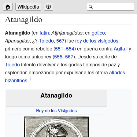
🏠
Wikipedia
🎲
🔍
Atanagildo
Atanagildo
(en
latín
:
At[h]anagildus
; en
gótico
:
Aþanagilds
; ¿?-
Toledo
,
567
) fue
rey de los visigodos
,
primero como rebelde (
551
–
554
) en guerra contra
Agila I
y
luego como único rey (
555
–
567
). Desde su corte de
Toledo
intentó devolver a los godos tiempos de paz y
esplendor, empezando por expulsar a los otrora
aliados
bizantinos
.
Atanagildo
Rey de los Visigodos