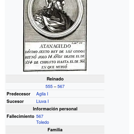
Reinado
555
–
567
Agila I
Predecesor
Liuva I
Sucesor
Información personal
567
Fallecimiento
Toledo
Familia