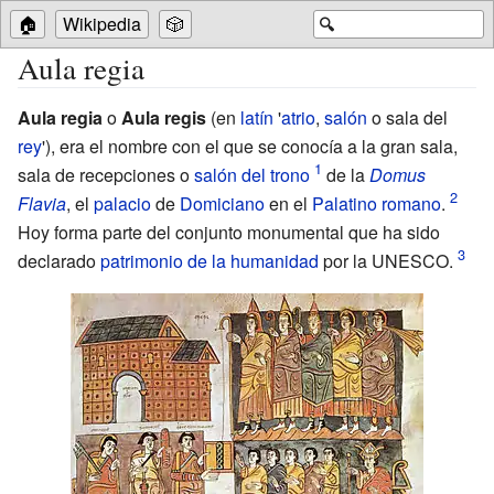
🏠
Wikipedia
🎲
🔍
Aula regia
Aula regia
o
Aula regis
(en
latín
'
atrio
,
salón
o sala del
rey
'), era el nombre con el que se conocía a la
gran sala
,
sala de recepciones
o
salón del trono
de la
Domus
Flavia
, el
palacio
de
Domiciano
en el
Palatino romano
.
Hoy forma parte del conjunto monumental que ha sido
declarado
patrimonio de la humanidad
por la UNESCO.