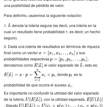
una posibilidad de pérdida de valor.
Para definirlo, usaremos la siguiente notación:
{\displaystyle
denota la lotería segura (es decir, una lotería en la
cual un resultado tiene probabilidad 1; es decir, un hecho
L}
seguro).
Dada una lotería de resultados en términos de riqueza
final como un vector
{\displaystyle x=
y sus
[x_{1},x_{2},..,x_{n}]}
probabilidades respectivas
{\displaystyle p=
,
[p_{1},p_{2},...,p_{n}]}
denotamos como
{\displaystyle
el valor esperado de
{\displaystyle
, esto es:
{\dis
E[L]}
L}
E[L]=
{\displaystyle
, donde
es la
_{i=1
p_{i}}
p_{i}}
probabilidad de que ocurra el suceso
{\displaystyle
.
x_{i}}
Es importante no confundir la utilidad del valor esperado
de la lotería,
{\displaystyle
, con la utilidad esperada,
{\displaysty
U(E[L])}
E[U(L)]}
. Siendo
{\displaystyle