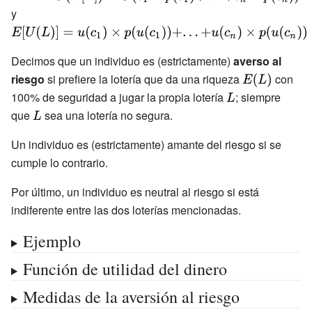
U(E[L])=U(c_{1}\times
y
{\displaystyle
p(c_{1})+...+c_{n}\times
E[U(L)]=u(c_{1})\times
p(c_{n}))}
p(u(c_{1}))+...+u(c_{n})\times
Decimos que un individuo es (estrictamente)
averso al
p(u(c_{n}))}
riesgo
si prefiere la lotería que da una riqueza
{\displaystyle
con
E(L)}
100% de seguridad a jugar la propia lotería
{\displaystyle
; siempre
que
{\displaystyle
sea una lotería no segura.
L}
L}
Un individuo es (estrictamente) amante del riesgo si se
cumple lo contrario.
Por último, un individuo es neutral al riesgo si está
indiferente entre las dos loterías mencionadas.
Ejemplo
Función de utilidad del dinero
Medidas de la aversión al riesgo