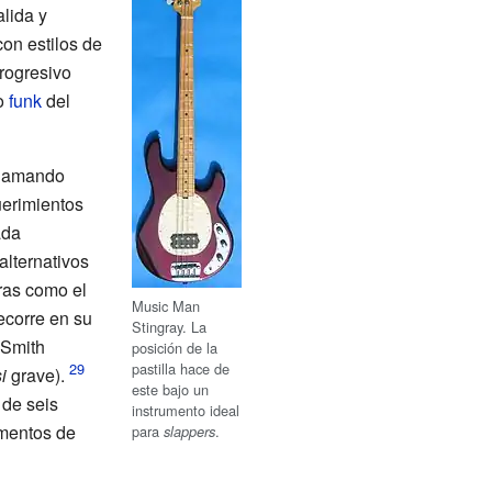
alida y
con estilos de
rogresivo
lo
funk
del
 llamando
uerimientos
ada
alternativos
oras como el
Music Man
recorre en su
Stingray. La
Smith
posición de la
pastilla hace de
i
grave).
este bajo un
 de seis
instrumento ideal
umentos de
para
.
slappers