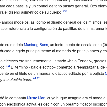
ara cada pastilla y un control de tono pasivo general. Otro ele
ra el diseño asimétrico de su cuerpo.
de ambos modelos, así como el diseño general de los mismos, s
hacer referencia a la configuración de pastillas de un instrumen
rde su modelo
Mustang Bass
, un instrumento de escala corta (3
educido dirigido principalmente al mercado de principiantes y es
jo eléctrico era frecuentemente llamado «bajo Fender», gracias
ado.
El término «bajo eléctrico» comenzó a reemplazar al de «
ente en el título de un manual didáctico editado por la bajista
C
y the electric bass
.
dó la compañía
Music Man
, cuyo buque insignia era el modelo
con electrónica activa, es decir, con un preamplificador incorp