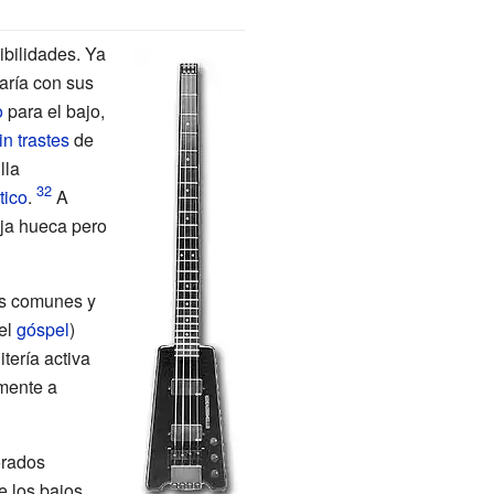
bilidades. Ya
aría con sus
o
para el bajo,
in trastes
de
lla
tico
.
A
aja hueca pero
s comunes y
 el
góspel
)
tería activa
amente a
orados
e los bajos