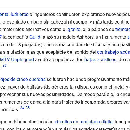
enta
,
luthieres
e ingenieros continuaron explorando nuevas posi
 presentado un bajo sin cabezal ni cuerpo, y más tarde continu
e materiales alternativos como el
grafito
, o la palanca de
trémol
7
la compañía
Guild
lanzó su modelo
Ashbory
, un instrumento
s
ala de 18 pulgadas) que usaba cuerdas de silicona y una pasti
una simulación más que aceptable del sonido del
contrabajo acús
MTV Unplugged
ayudó a popularizar los
bajos acústicos
, de c
.
bajos de cinco cuerdas
se fueron haciendo progresivamente má
ez mayor de bajistas (de géneros tan dispares como el metal y
provechar sus nuevas posibilidades. De modo paralelo, la circui
instrumentos de gama alta para ir siendo incorporada progresiv
onómicas.
lgunos fabricantes incluían
circuitos de modelado digital
incorp
s, con los que pretendían simular los sonidos característicos d