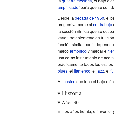
la
guitarra eléctrica
, el bajo el
amplificador
para que su sonid
Desde la
década de 1950
, el 
progresivamente al
contrabajo
la sección rítmica que se ocup
varían notablemente en función 
función similar con independenci
marco
armónico
y marcar el
ti
usa como instrumento de acomp
prácticamente todos los estilo
blues
, el
flamenco
, el
jazz
, el
f
Al
músico
que toca el bajo elé
Historia
Años 30
En los años treinta, el inventor