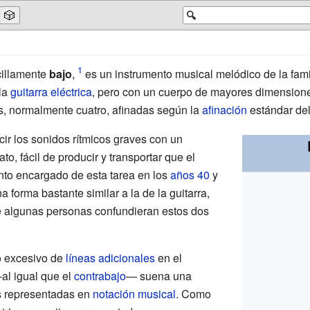
🎲
🔍
cillamente
bajo
,
es un instrumento musical melódico de la fami
 la
guitarra eléctrica
, pero con un cuerpo de mayores dimensione
s, normalmente cuatro, afinadas según la
afinación
estándar de
ir los sonidos rítmicos graves con un
o, fácil de producir y transportar que el
ento encargado de esta tarea en los
años 40
y
a forma bastante similar a la de la guitarra,
 algunas personas confundieran estos dos
so excesivo de
líneas adicionales
en el
―al igual que el
contrabajo
― suena una
s representadas en
notación musical
. Como