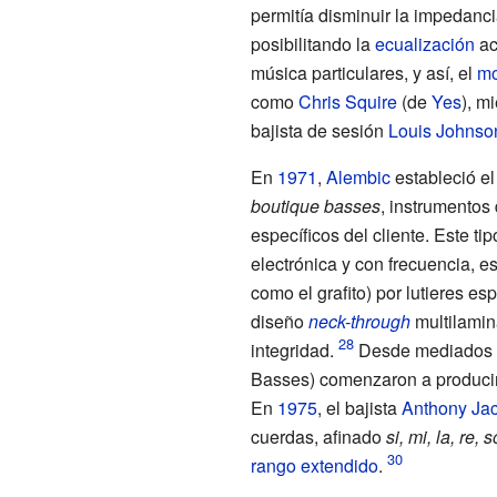
permitía disminuir la impedancia
posibilitando la
ecualización
ac
música particulares, y así, el
mo
como
Chris Squire
(de
Yes
), m
bajista de sesión
Louis Johnso
En
1971
,
Alembic
estableció el
boutique basses
, instrumentos
específicos del cliente. Este t
electrónica y con frecuencia, e
como el grafito) por lutieres e
diseño
neck-through
multilamina
integridad.
Desde mediados d
Basses
) comenzaron a producir
En
1975
, el bajista
Anthony Ja
cuerdas, afinado
si, mi, la, re, s
rango extendido
.