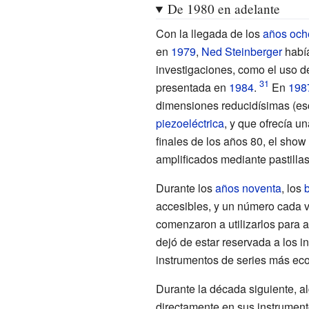
De 1980 en adelante
Con la llegada de los
años och
en
1979
,
Ned Steinberger
había
investigaciones, como el uso d
presentada en
1984
.
En
198
dimensiones reducidísimas (esc
piezoeléctrica
, y que ofrecía 
finales de los años 80, el show
amplificados mediante pastillas
Durante los
años noventa
, los
accesibles, y un número cada v
comenzaron a utilizarlos para a
dejó de estar reservada a los 
instrumentos de series más ec
Durante la década siguiente, a
directamente en sus instrumento