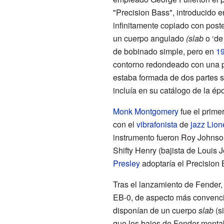
"Precision Bass", introducido 
infinitamente copiado con poste
un cuerpo angulado
(slab
o ‘de 
de bobinado simple, pero en
1
contorno redondeado con una pa
estaba formada de dos partes s
incluía en su catálogo de la ép
Monk Montgomery
fue el prime
con el
vibrafonista
de
jazz
Lion
instrumento fueron
Roy Johnso
Shifty Henry
(bajista de Louis 
Presley
adoptaría el Precision 
Tras el lanzamiento de Fender
EB-0, de aspecto más convencio
disponían de un cuerpo
slab
(s
que los bajos de Fender montaba