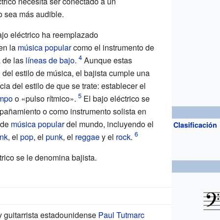
éctrico necesita ser conectado a un
o sea más audible.
bajo eléctrico ha reemplazado
en la
música popular
como el instrumento de
a de las
líneas de bajo
.
Aunque estas
del estilo de música, el bajista cumple una
a del estilo de que se trate: establecer el
empo
o «pulso rítmico».
El bajo eléctrico se
añamiento o como instrumento solista en
s de
música popular
del mundo, incluyendo el
Clasificación
unk
, el
pop
, el
punk
, el
reggae
y el
rock
.
ctrico se le denomina
bajista
.
 y guitarrista estadounidense
Paul Tutmarc