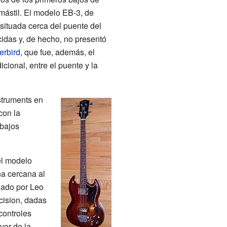
mástil. El modelo EB-3, de
situada cerca del puente del
idas y, de hecho, no presentó
erbird
, que fue, además, el
cional, entre el puente y la
struments
en
con la
bajos
l modelo
na cercana al
eñado por Leo
cision, dadas
controles
vor de la