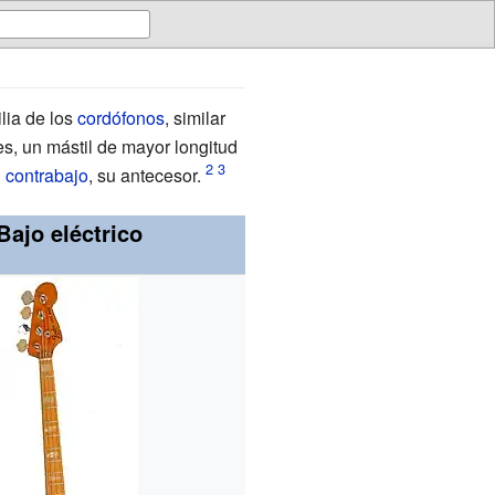
lia de los
cordófonos
, similar
s, un mástil de mayor longitud
l
contrabajo
, su antecesor.
Bajo eléctrico