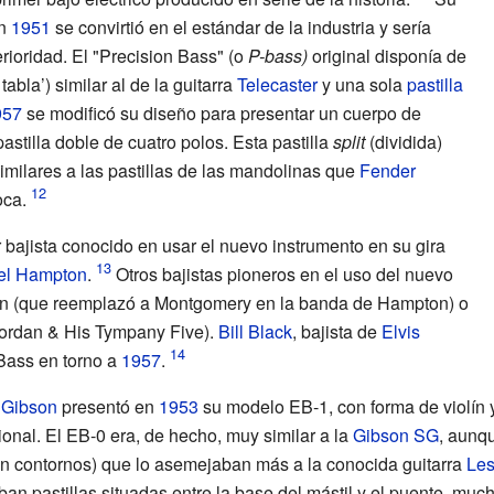
en
1951
se convirtió en el estándar de la industria y sería
rioridad. El "Precision Bass" (o
P-bass)
original disponía de
tabla’) similar al de la guitarra
Telecaster
y una sola
pastilla
957
se modificó su diseño para presentar un cuerpo de
stilla doble de cuatro polos. Esta pastilla
split
(dividida)
imilares a las pastillas de las mandolinas que
Fender
oca.
r bajista conocido en usar el nuevo instrumento en su gira
el Hampton
.
Otros bajistas pioneros en el uso del nuevo
n
(que reemplazó a Montgomery en la banda de Hampton) o
Jordan & His Tympany Five).
Bill Black
, bajista de
Elvis
Bass en torno a
1957
.
,
Gibson
presentó en
1953
su modelo EB-1, con forma de violín 
nal. El EB-0 era, de hecho, muy similar a la
Gibson SG
, aunq
in contornos) que lo asemejaban más a la conocida guitarra
Les
n pastillas situadas entre la base del mástil y el puente, muc