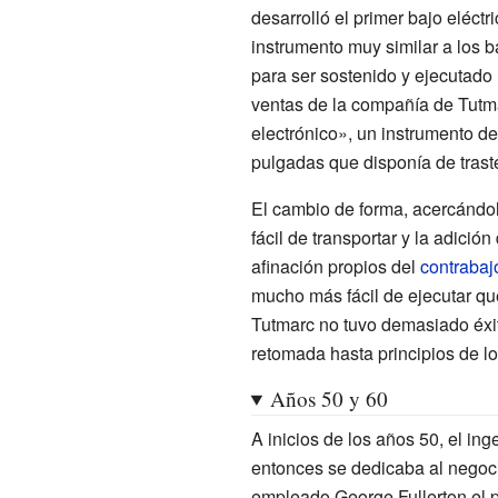
desarrolló el primer bajo eléctr
instrumento muy similar a los 
para ser sostenido y ejecutado
ventas de la compañía de Tutma
electrónico», un instrumento de
pulgadas que disponía de trast
El cambio de forma, acercándo
fácil de transportar y la adición
afinación propios del
contrabaj
mucho más fácil de ejecutar que
Tutmarc no tuvo demasiado éxit
retomada hasta principios de l
Años 50 y 60
A inicios de los años 50, el ing
entonces se dedicaba al negoci
empleado George Fullerton el pr