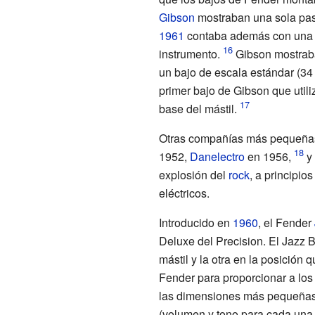
Gibson
mostraban una sola past
1961
contaba además con una pa
instrumento.
Gibson mostraba 
un bajo de escala estándar (34
primer bajo de Gibson que utili
base del mástil.
Otras compañías más pequeñas 
1952,
Danelectro
en 1956,
y
explosión del
rock
, a principio
eléctricos.
Introducido en
1960
, el Fender
Deluxe del Precision. El Jazz B
mástil y la otra en la posición
Fender para proporcionar a los 
las dimensiones más pequeñas 
(volumen y tono para cada una d