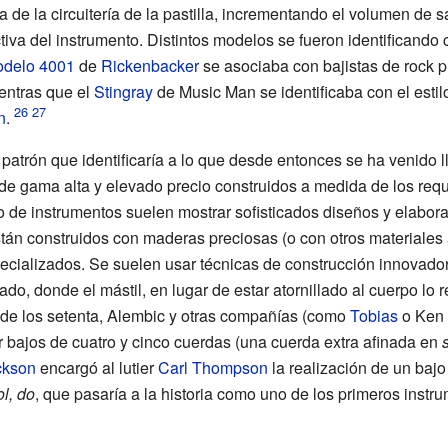
 de la circuitería de la pastilla, incrementando el volumen de s
tiva del instrumento. Distintos modelos se fueron identificando 
delo 4001
de
Rickenbacker
se asociaba con bajistas de rock p
ientras que el
Stingray
de Music Man se identificaba con el esti
n
.
 patrón que identificaría a lo que desde entonces se ha venido
 de gama alta y elevado precio construidos a medida de los req
ipo de instrumentos suelen mostrar sofisticados diseños y elabor
stán construidos con maderas preciosas (o con otros materiales 
specializados. Se suelen usar técnicas de construcción innovad
do, donde el mástil, en lugar de estar atornillado al cuerpo lo 
e los setenta, Alembic y otras compañías (como
Tobias
o
Ken 
 bajos de cuatro y cinco cuerdas (una cuerda extra afinada en
s
ckson
encargó al lutier
Carl Thompson
la realización de un bajo
ol, do
, que pasaría a la historia como uno de los primeros instr