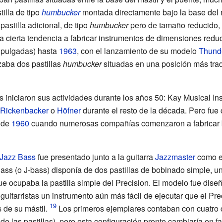
illa de tipo
humbucker
montada directamente bajo la base del 
stilla adicional, de tipo
humbucker
pero de tamaño reducido, 
cierta tendencia a fabricar instrumentos de dimensiones reduc
 pulgadas) hasta
1963
, con el lanzamiento de su modelo
Thund
zaba dos pastillas
humbucker
situadas en una posición más tradi
iniciaron sus actividades durante los años 50:
Kay Musical In
Rickenbacker
o
Höfner
durante el resto de la década. Pero fue 
s de
1960
cuando numerosas compañías comenzaron a fabricar 
Jazz Bass
fue presentado junto a la guitarra
Jazzmaster
como e
ass (o J-bass) disponía de dos pastillas de bobinado simple, u
 que ocupaba la pastilla simple del Precision. El modelo fue dis
guitarristas un instrumento aún más fácil de ejecutar que el Pre
de su mástil.
Los primeros ejemplares contaban con cuatro 
e las pastillas), pero esta configuración pronto cambiaría en fa