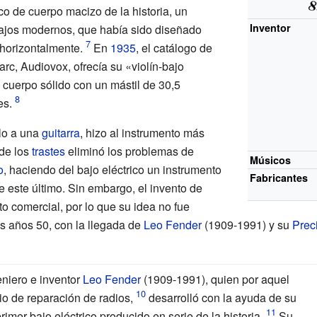
ico de cuerpo macizo de la historia, un
Inventor
bajos modernos, que había sido diseñado
 horizontalmente.
En
1935
, el catálogo de
rc, Audiovox, ofrecía su «violín-bajo
 cuerpo sólido con un mástil de 30,5
es.
lo a una
guitarra
, hizo al instrumento más
 de los
trastes
eliminó los problemas de
Músicos
o
, haciendo del bajo eléctrico un instrumento
Fabricantes
 este último. Sin embargo, el invento de
o comercial, por lo que su idea no fue
os años 50, con la llegada de
Leo Fender
(1909-1991) y su
Prec
eniero e inventor
Leo Fender
(1909-1991), quien por aquel
o de reparación de radios,
desarrolló con la ayuda de su
imer bajo eléctrico producido en serie de la historia.
Su