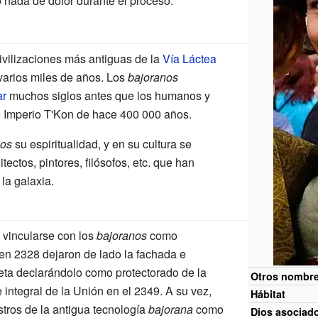
 nada de dolor durante el proceso.
ivilizaciones más antiguas de la
Vía Láctea
varios miles de años. Los
bajoranos
ar
muchos siglos antes que los humanos y
o Imperio T'Kon de hace 400 000 años.
nos
su espiritualidad, y en su cultura se
ectos, pintores, filósofos, etc. que han
 la galaxia.
vincularse con los
bajoranos
como
 en
2328
dejaron de lado la fachada e
eta declarándolo como protectorado de la
Otros nombr
integral de la Unión en el
2349
. A su vez,
Hábitat
stros de la antigua tecnología
bajorana
como
Dios asociad