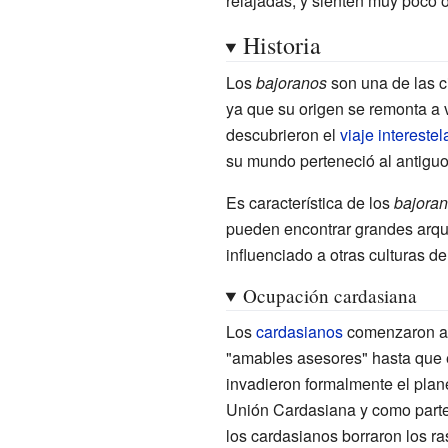
relajadas, y sienten muy poco o
Historia
Los
bajoranos
son una de las c
ya que su origen se remonta a 
descubrieron el
viaje interestel
su mundo perteneció al antigu
Es característica de los
bajora
pueden encontrar grandes arquit
influenciado a otras culturas de
Ocupación cardasiana
Los
cardasianos
comenzaron a 
"amables asesores" hasta que
invadieron formalmente el plan
Unión Cardasiana y como parte 
los cardasianos borraron los ra