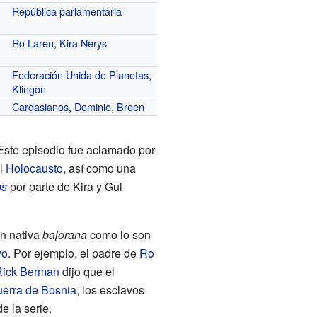
República parlamentaria
Ro Laren
,
Kira Nerys
Federación Unida de Planetas
,
Klingon
Cardasianos
,
Dominio
,
Breen
 Este episodio fue aclamado por
l
Holocausto
, así como una
bs
por parte de Kira y Gul
ón nativa
bajorana
como lo son
vo
. Por ejemplo, el padre de
Ro
ick Berman
dijo que el
uerra de Bosnia
, los esclavos
e la serie.