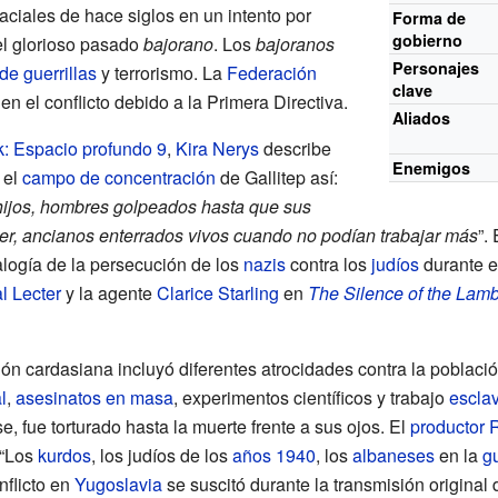
aciales de hace siglos en un intento por
Forma de
gobierno
el glorioso pasado
bajorano
. Los
bajoranos
Personajes
de guerrillas
y terrorismo. La
Federación
clave
en el conflicto debido a la Primera Directiva.
Aliados
k: Espacio profundo 9
,
Kira Nerys
describe
Enemigos
 el
campo de concentración
de Gallitep así:
hijos, hombres golpeados hasta que sus
r, ancianos enterrados vivos cuando no podían trabajar más
”.
alogía de la persecución de los
nazis
contra los
judíos
durante e
l Lecter
y la agente
Clarice Starling
en
The Silence of the Lam
ón cardasiana incluyó diferentes atrocidades contra la poblaci
l
,
asesinatos en masa
, experimentos científicos y trabajo
escla
se, fue torturado hasta la muerte frente a sus ojos. El
productor
R
 “Los
kurdos
, los judíos de los
años 1940
, los
albaneses
en la
g
nflicto en
Yugoslavia
se suscitó durante la transmisión original d