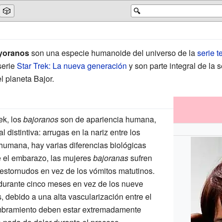
🎲
🔍
yoranos
son una especie humanoide del universo de la
serie t
serie
Star Trek: La nueva generación
y son parte integral de la 
l planeta Bajor.
ek, los
bajoranos
son de apariencia humana,
l distintiva: arrugas en la nariz entre los
 humana, hay varias diferencias biológicas
e el embarazo, las mujeres
bajoranas
sufren
 estornudos en vez de los vómitos matutinos.
durante cinco meses en vez de los nueve
, debido a una alta vascularización entre el
lumbramiento deben estar extremadamente