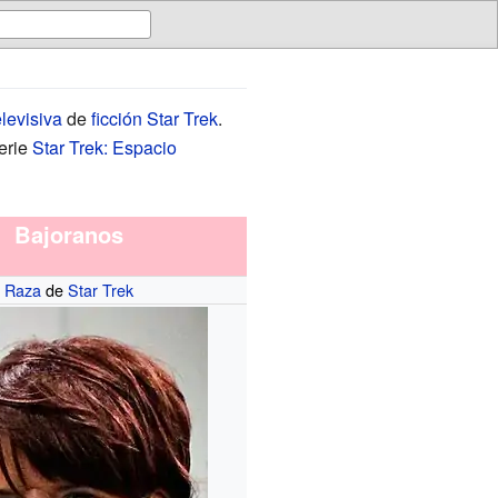
elevisiva
de
ficción
Star Trek
.
serie
Star Trek: Espacio
Bajoranos
Raza
de
Star Trek