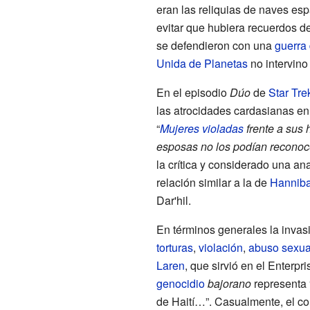
eran las reliquias de naves esp
evitar que hubiera recuerdos d
se defendieron con una
guerra 
Unida de Planetas
no intervino 
En el episodio
Dúo
de
Star Tre
las atrocidades cardasianas en
“
Mujeres
violadas
frente a sus 
esposas no los podían reconoce
la crítica y considerado una an
relación similar a la de
Hanniba
Dar'hil.
En términos generales la invasi
torturas
,
violación
,
abuso sexua
Laren
, que sirvió en el Enterpri
genocidio
bajorano
representa
de Haití…”. Casualmente, el co