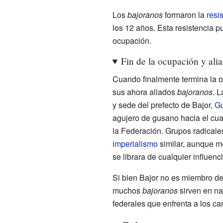
Los
bajoranos
formaron la
resi
los 12 años. Esta resistencia pu
ocupación.
Fin de la ocupación y ali
Cuando finalmente termina la 
sus ahora aliados
bajoranos
. 
y sede del prefecto de Bajor,
Gu
agujero de gusano hacia el cua
la Federación. Grupos radical
imperialismo
similar, aunque me
se librara de cualquier influenc
Si bien Bajor no es miembro de
muchos
bajoranos
sirven en na
federales que enfrenta a los ca