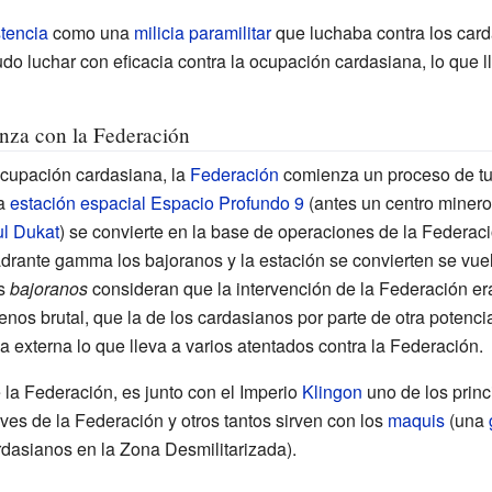
stencia
como una
milicia
paramilitar
que luchaba contra los card
do luchar con eficacia contra la ocupación cardasiana, lo que ll
anza con la Federación
ocupación cardasiana, la
Federación
comienza un proceso de tut
La
estación espacial
Espacio Profundo 9
(antes un centro minero
l Dukat
) se convierte en la base de operaciones de la Federac
drante gamma los bajoranos y la estación se convierten se vu
es
bajoranos
consideran que la intervención de la Federación er
nos brutal, que la de los cardasianos por parte de otra potencia
ia externa lo que lleva a varios atentados contra la Federación.
 la Federación, es junto con el Imperio
Klingon
uno de los princ
ves de la Federación y otros tantos sirven con los
maquis
(una
rdasianos en la Zona Desmilitarizada).