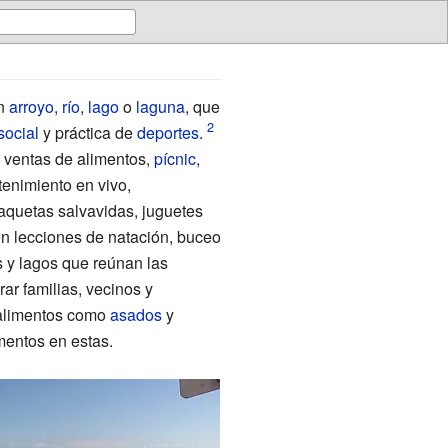
un
arroyo
,
río
,
lago
o
laguna
, que
social
y práctica de
deportes
.
, ventas de alimentos,
pícnic
,
tenimiento en vivo,
chaquetas salvavidas, juguetes
ién lecciones de natación, buceo
s y lagos que reúnan las
rar familias, vecinos y
 alimentos como
asados
y
imentos en estas.