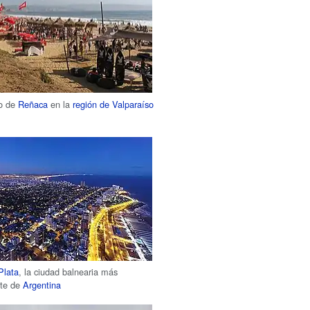
io de
Reñaca
en la
región de Valparaíso
Plata
, la ciudad balnearia más
nte de
Argentina