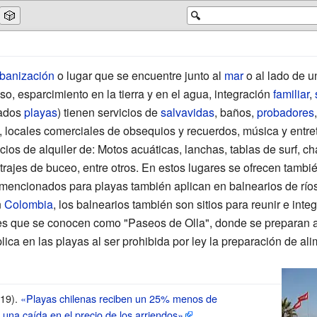
🎲
🔍
rbanización
o lugar que se encuentre junto al
mar
o al lado de 
, esparcimiento en la tierra y en el agua, integración
familiar
,
mados
playas
) tienen servicios de
salvavidas
, baños,
probadores
, locales comerciales de obsequios y recuerdos, música y entre
icios de alquiler de: Motos acuáticas, lanchas, tablas de surf, 
, trajes de buceo, entre otros. En estos lugares se ofrecen tamb
s mencionados para playas también aplican en balnearios de río
n
Colombia
, los balnearios también son sitios para reunir e integ
es que se conocen como "Paseos de Olla", donde se preparan
lica en las playas al ser prohibida por ley la preparación de al
019).
«Playas chilenas reciben un 25% menos de
 una caída en el precio de los arriendos»
.