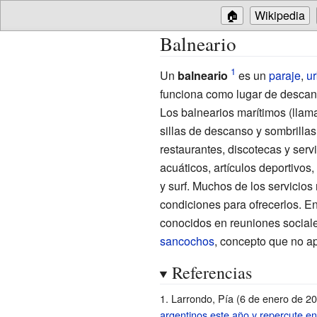
🏠
Wikipedia
Balneario
Un
balneario
es un
paraje
,
u
funciona como lugar de descanso
Los balnearios marítimos (lla
sillas de descanso y sombrillas
restaurantes, discotecas y serv
acuáticos, artículos deportivos
y surf. Muchos de los servicio
condiciones para ofrecerlos. E
conocidos en reuniones social
sancochos
, concepto que no ap
Referencias
Larrondo, Pía (6 de enero de 2
argentinos este año y repercute en