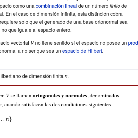
espacio como una
combinación lineal
de un número
finito
de
. En el caso de dimensión infinita, esta distinción cobra
a requiere solo que el generado de una base ortonormal sea
y no que iguale al espacio entero.
acio vectorial
V
no tiene sentido si el espacio no posee un
prod
onormal a no ser que sea un
espacio de Hilbert
.
ilbertiano de dimensión finita
n
.
ortogonales y normales
en
V
se llaman
, denominados
r, cuando satisfacen las dos condiciones siguientes.