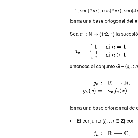
{R} ,\\f_{n}(x)=&\cos
1, sen(2
πx
), cos(2
πx
), sen(4
\left\{\left[{\frac {2n-1+
forma una base ortogonal del e
(-1)^{n}}{4}}\right]2\pi
x-\left[1+(-1)^{n}\right]
Sea
a
:
N
→
{1/2,
1} la sucesió
n
{\frac {\pi }
{\displaystyle
{4}}\right\}\end{array}}
a_{n}=
{\begin{cases}1&
entonces el conjunto
G
=
{
g
:
n
n
{\text{ si }}n=1\\
{\frac {1}{2}}&
{\displaystyle
{\text{ si
{\begin{array}
}}n>1\end{cases}}}
{rl}g_{n}:&\mathbb
forma una base ortonormal de 
{R} \longrightarrow
\mathbb {R}
El conjunto {
f
:
n
∈
Z
} con
n
,\\g_{n}
{\displaystyle
(x)=&a_{n}f_{n}