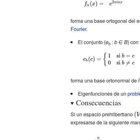
{\begin{array}
(x)\end{array}}}
{rl}f_{n}:&\mathbb
forma una base ortogonal del 
{R} \longrightarrow
Fourier
.
\mathbb {C}
,\\f_{n}
El conjunto {
e
:
b
∈
B
} con
b
(x)=&e^{2\pi
{\displaystyle
inx}\end{array}}}
e_{b}(c)=
{\begin{cases}1&
forma una base ortonormal de
l
{\textrm {si}}\
b=c\\0&{\textrm
Eigenfunciones de un
probl
Consecuencias
{si}}\ b\neq
c\end{cases}}}
Si un espacio prehilbertiano
{\
\le
expresarse de la siguiente man
\cd
\ri