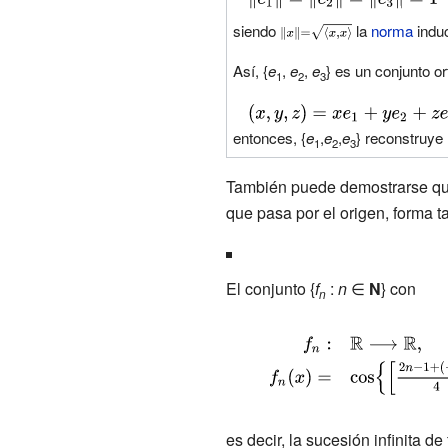
\left\|e_{1}\right\|=\left\|e_{2}\ri
e_{1},e_{3}\right\rangle
siendo
{\displaystyle
la
norma
induc
=\left\langle
\scriptstyle
Así, {
e
,
e
,
e
} es un conjunto o
e_{2},e_{3}\right\rangle
1
2
3
\|x\|={\sqrt
=0}
{\left\langle
{\displaystyle
x,x\right\rangle
(x,y,z)=xe_{1}+ye_{2}+ze_{3},\
entonces, {
e
,
e
,
e
} reconstruye
1
2
3
}}}
También puede demostrarse que 
que pasa por el origen, forma 
El conjunto {
f
:
n
∈
N
} con
n
{\displaystyle
{\begin{array}
{rl}f_{n}:&\mathbb {R}
\longrightarrow \mathbb
es decir, la sucesión infinita d