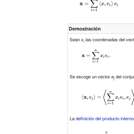
{\displaystyle \mathbf
\ri
{x} =\sum
_{i=1}^{n}\left\langle
x,e_{i}\right\rangle
Demostración
e_{i}}
Sean
x
las coordenadas del vec
i
{\displaystyle \mathbf
{x} =\sum
_{i=1}^{n}x_{i}e_{i}.}
Se escoge un vector
e
del conju
j
{\displaystyle \left\langle
,e_{j}\right\rangle =\left\
_{i=1}^{n}x_{i}e_{i},e_{
.}
La
definición del producto interno