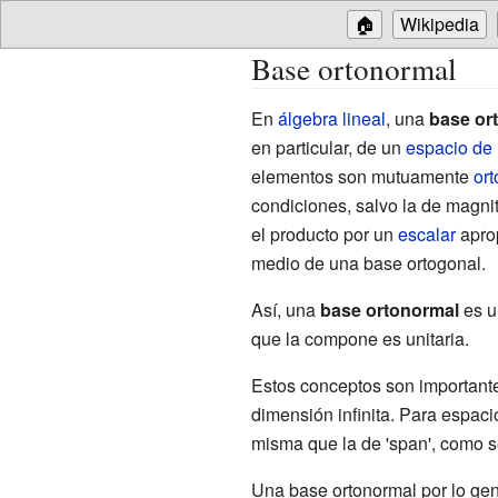
🏠
Wikipedia
Base ortonormal
En
álgebra lineal
, una
base or
en particular, de un
espacio de 
elementos son mutuamente
or
condiciones, salvo la de magni
el producto por un
escalar
aprop
medio de una base ortogonal.
Así, una
base ortonormal
es 
que la compone es unitaria.
Estos conceptos son importante
dimensión infinita. Para espaci
misma que la de 'span', como 
Una base ortonormal por lo ge