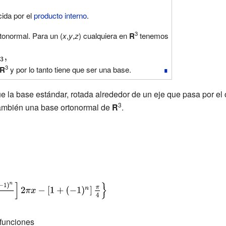
ght\|=\left\|e_{3}\right\|=1}
ida por el
producto interno
.
3
rtonormal. Para un (
x
,
y
,
z
) cualquiera en
R
tenemos
3
,}
R
y por lo tanto tiene que ser una base.
∎
la base estándar, rotada alrededor de un eje que pasa por el o
3
también una base ortonormal de
R
.
e funciones