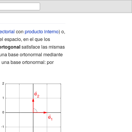
ectorial
con
producto interno
) o,
l espacio, en el que los
ortogonal
satisface las mismas
n una base ortonormal mediante
e una base ortonormal: por