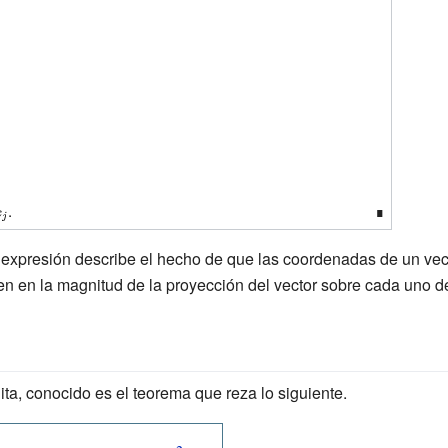
le
ystyle
.
∎
tyle
a expresión describe el hecho de que las coordenadas de un ve
gle
en en la magnitud de la proyección del vector sobre cada uno d
 {x}
ight\rangle
ta, conocido es el teorema que reza lo siguiente.