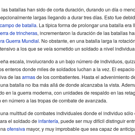
 las batallas han sido de corta duración, durando un día o me
epcionalmente largas llegando a durar tres días. Esto fue debido
campo de batalla
. La típica forma de prolongar una batalla era 
erra de trincheras
, incrementaron la duración de las batallas 
ra Guerra Mundial
. No obstante, en una batalla larga la rotaci
ensivo a los que se veía sometido un soldado a nivel individua
eña escala, involucrando a un bajo número de individuos, quizá
tos enteros donde miles de soldados luchan a la vez. El espaci
iva de las
armas
de los combatientes. Hasta el advenimiento d
una batalla no iba más allá de donde alcanzaba la vista. Adem
o en la guerra moderna, con unidades de respaldo en las retagua
n en número a las tropas de combate de avanzada.
on una multitud de combates individuales donde el individuo só
Para el soldado de
infantería
, puede ser muy difícil distinguir e
una
ofensiva
mayor, y muy improbable que sea capaz de anticipar