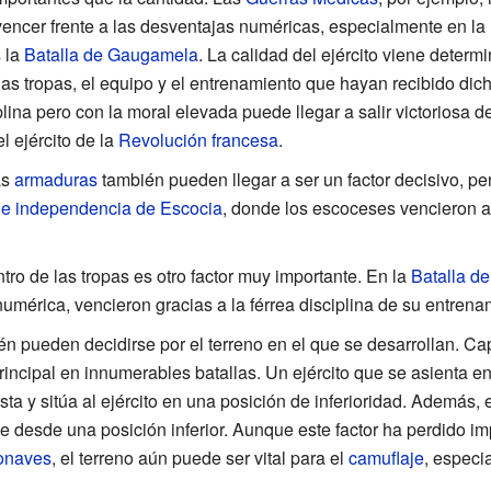
encer frente a las desventajas numéricas, especialmente en la
s la
Batalla de Gaugamela
. La calidad del ejército viene determ
las tropas, el equipo y el entrenamiento que hayan recibido di
lina pero con la moral elevada puede llegar a salir victoriosa de
 ejército de la
Revolución francesa
.
as
armaduras
también pueden llegar a ser un factor decisivo, pe
de independencia de Escocia
, donde los escoceses vencieron a
ntro de las tropas es otro factor muy importante. En la
Batalla de
numérica, vencieron gracias a la férrea disciplina de su entrena
én pueden decidirse por el terreno en el que se desarrollan. Ca
principal en innumerables batallas. Un ejército que se asienta e
ta y sitúa al ejército en una posición de inferioridad. Además, 
 desde una posición inferior. Aunque este factor ha perdido i
onaves
, el terreno aún puede ser vital para el
camuflaje
, especi