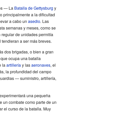
nos — La
Batalla de Gettysburg
y
 principalmente a la dificultad
llevar a cabo un
asedio
. Las
hasta semanas y meses, como se
ón regular de unidades permitía
l tendieran a ser más breves.
s dos brigadas, o bien a gran
o que ocupa una batalla
e la
artillería
y las
aeronaves
, el
ás, la profundidad del campo
rdias — suministro, artillería,
lo experimentará una pequeña
ntre un combate como parte de un
 el curso de la batalla. Muy