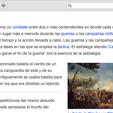
🎲
🔍
como un
combate
entre dos o más contendientes en donde cada un
en lugar más a menudo durante las
guerras
o las
campañas milit
el tiempo y la acción llevada a cabo. Las guerras y las campaña
as fases en las que se emplea la
táctica
. El estratega alemán
Ca
ganar el fin de la guerra" era la esencia de la estrategia.
ominado batalla el centro de un
 la vanguardia de este y de su
antiguamente se usaba batalla para
n los que era dividido un ejército.
repeticiones del mismo absurdo
de señalarse el triunfo del