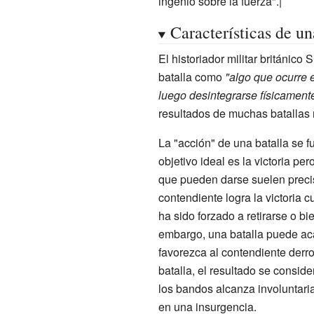
ingenio sobre la fuerza".|
Características de un
El historiador militar británico S
batalla como
"algo que ocurre e
luego desintegrarse físicament
resultados de muchas batallas
La "acción" de una batalla se 
objetivo ideal es la victoria per
que pueden darse suelen preci
contendiente logra la victoria 
ha sido forzado a retirarse o bi
embargo, una batalla puede a
favorezca al contendiente derro
batalla, el resultado se consid
los bandos alcanza involuntari
en una insurgencia.