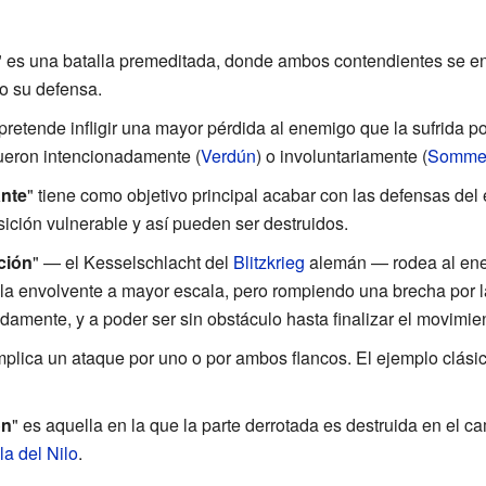
" es una batalla premeditada, donde ambos contendientes se en
o su defensa.
 pretende infligir una mayor pérdida al enemigo que la sufrida 
ueron intencionadamente (
Verdún
) o involuntariamente (
Somm
ante
" tiene como objetivo principal acabar con las defensas de
ición vulnerable y así pueden ser destruidos.
ción
" — el Kesselschlacht del
Blitzkrieg
alemán — rodea al ene
lla envolvente a mayor escala, pero rompiendo una brecha por 
damente, y a poder ser sin obstáculo hasta finalizar el movimie
mplica un ataque por uno o por ambos flancos. El ejemplo clásic
ón
" es aquella en la que la parte derrotada es destruida en el c
la del Nilo
.