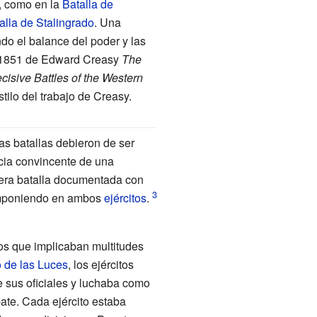
s, como en la
Batalla de
alla de Stalingrado
. Una
ndo el balance del poder y las
n 1851 de
Edward Creasy
The
isive Battles of the Western
stilo del trabajo de Creasy.
as batallas debieron de ser
cia convincente de una
mera batalla documentada con
 imponiendo en ambos
ejércitos
.
s que implicaban multitudes
o de las Luces
, los ejércitos
 sus oficiales y luchaba como
ate. Cada ejército estaba