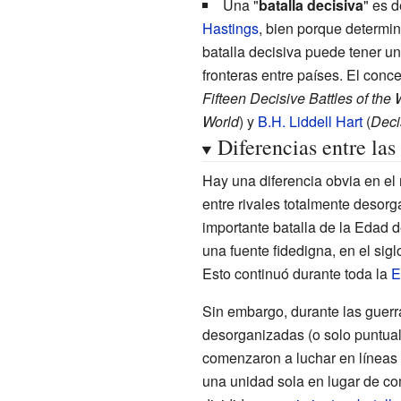
Una "
batalla decisiva
" es d
Hastings
, bien porque determi
batalla decisiva puede tener un
fronteras entre países. El conc
Fifteen Decisive Battles of the 
World
) y
B.H. Liddell Hart
(
Deci
Diferencias entre las 
Hay una diferencia obvia en el 
entre rivales totalmente desor
importante batalla de la Edad d
una fuente fidedigna, en el
sigl
Esto continuó durante toda la
E
Sin embargo, durante las guerr
desorganizadas (o solo puntua
comenzaron a luchar en líneas 
una unidad sola en lugar de co