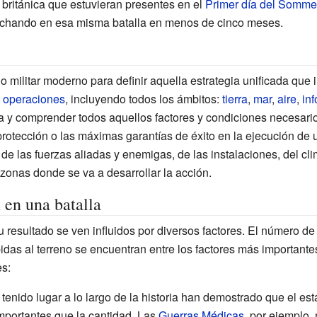
 británica que estuvieran presentes en el
Primer día del Somme
luchando en esa misma batalla en menos de cinco meses.
o militar moderno para definir aquella estrategia unificada que 
de operaciones
, incluyendo todos los ámbitos:
tierra
,
mar
,
aire
,
in
ta y comprender todos aquellos factores y condiciones necesari
rotección o las máximas garantías de éxito en la ejecución de 
de las fuerzas aliadas y enemigas, de las instalaciones, del cli
zonas donde se va a desarrollar la acción.
 en una batalla
su resultado se ven influidos por diversos factores. El número 
bidas al terreno se encuentran entre los factores más important
es:
 tenido lugar a lo largo de la historia han demostrado que el es
portantes que la cantidad. Las
Guerras Médicas
, por ejemplo,