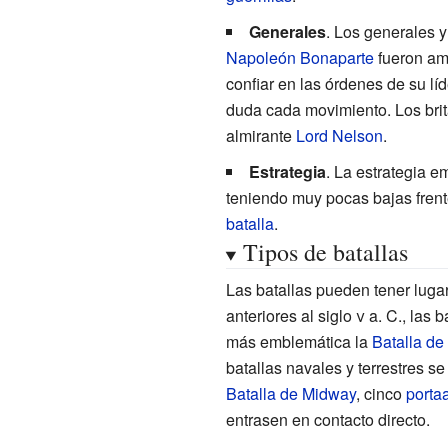
Generales
. Los generales 
Napoleón Bonaparte
fueron amb
confiar en las órdenes de su lí
duda cada movimiento. Los brit
almirante
Lord Nelson
.
Estrategia
. La estrategia 
teniendo muy pocas bajas frent
batalla
.
Tipos de batallas
Las batallas pueden tener lugar
anteriores al
siglo
v
a.
C.
, las 
más emblemática la
Batalla de 
batallas navales y terrestres s
Batalla de Midway
, cinco
porta
entrasen en contacto directo.