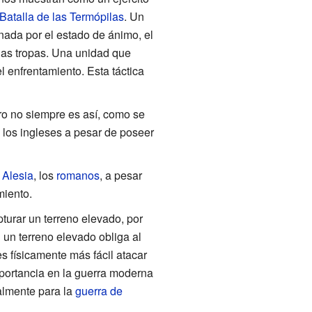
Batalla de las Termópilas
. Un
inada por el estado de ánimo, el
chas tropas. Una unidad que
l enfrentamiento. Esta táctica
ro no siempre es así, como se
 los ingleses a pesar de poseer
 Alesia
, los
romanos
, a pesar
miento.
pturar un terreno elevado, por
n un terreno elevado obliga al
es físicamente más fácil atacar
mportancia en la guerra moderna
almente para la
guerra de