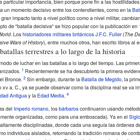
e particular importancia, bien porque pone fin a las hostilidade
na un momento decisivo entre los contendientes, como en la
Bat
 gran impacto tanto a nivel político como a nivel militar, cambia
epto de "batalla decisiva" se hizo popular con la publicación e
World
. Los
historiadores
militares
británicos
J.F.C. Fuller
(
The Dec
sive Wars of History
), entre muchos otros, han escrito libros al e
batallas terrestres a lo largo de la historia
modo de luchar en las batallas a lo largo del tiempo. Las primer
ganizados.
Recientemente se ha descubierto la primera eviden
el Bronce.
Sin embargo, durante la
Batalla de Megido
, la pri
o
xv
a.
C.
, ya se puede observar como la disciplina real se va
dad Antigua
y la
Edad Media
.
as del
Imperio romano
, los
bárbaros
continuaron usando método
lmente organizadas, como para una emboscada). Ya en el
Sigl
altamente disciplinadas, donde cada una seguía las órdenes de
mo individuos aislados, retomando la tradición romana de comb