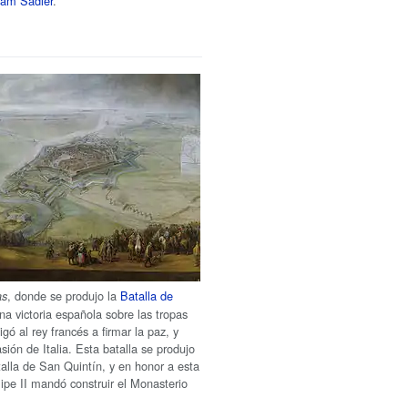
iam Sadler
.
, donde se produjo la
Batalla de
as
na victoria española sobre las tropas
gó al rey francés a firmar la paz, y
asión de Italia. Esta batalla se produjo
alla de San Quintín, y en honor a esta
elipe II mandó construir el Monasterio