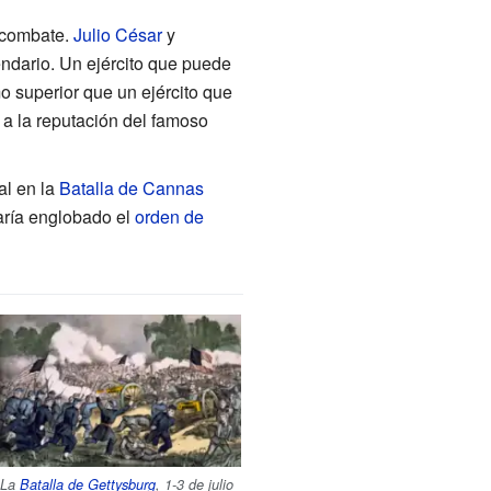
 combate.
Julio César
y
endario. Un ejército que puede
o superior que un ejército que
 a la reputación del famoso
al en la
Batalla de Cannas
aría englobado el
orden de
La
Batalla de Gettysburg
, 1-3 de julio