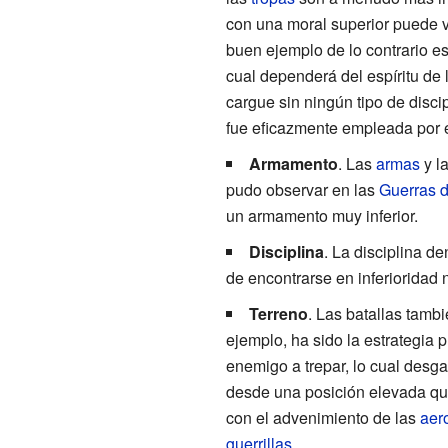
con una moral superior puede v
buen ejemplo de lo contrario e
cual dependerá del espíritu de 
cargue sin ningún tipo de discip
fue eficazmente empleada por el
Armamento
. Las
armas
y l
pudo observar en las
Guerras 
un armamento muy inferior.
Disciplina
. La disciplina de
de encontrarse en inferioridad 
Terreno
. Las batallas tambi
ejemplo, ha sido la estrategia 
enemigo a trepar, lo cual desgas
desde una posición elevada que
con el advenimiento de las
aer
guerrillas
.