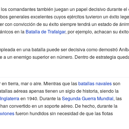
y los comandantes también juegan un papel decisivo durante el
os generales excelentes cuyos ejércitos tuvieron un éxito leg
der con convicción de su éxito siempre tendrá un estado de ánim
ánicos en la
Batalla de Trafalgar
, por ejemplo, achacan su éxito
empleada en una batalla puede ser decisiva como demostró Aníb
e a un enemigo superior en número. Dentro de estrategia qued
 en tierra, mar o aire. Mientras que las
batallas navales
son
batallas aéreas apenas tienen un siglo de historia, siendo la
Inglaterra
en 1940. Durante la
Segunda Guerra Mundial
, las
e han convertido en un soporte aéreo. De hecho, durante la
aviones
fueron hundidos sin necesidad de que las flotas