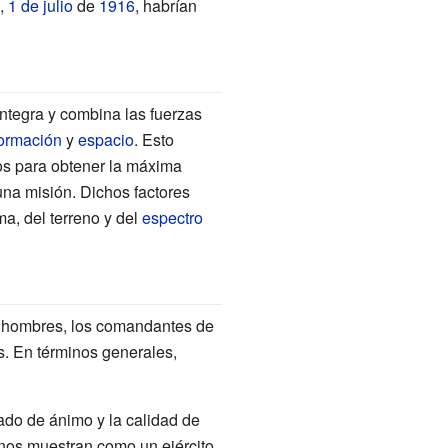
,
1 de julio
de
1916
, habrían
integra y combina las fuerzas
formación
y
espacio
. Esto
os para obtener la máxima
una misión. Dichos factores
ma, del terreno y del
espectro
de hombres, los comandantes de
es. En términos generales,
tado de ánimo y la calidad de
 nos muestran como un ejército