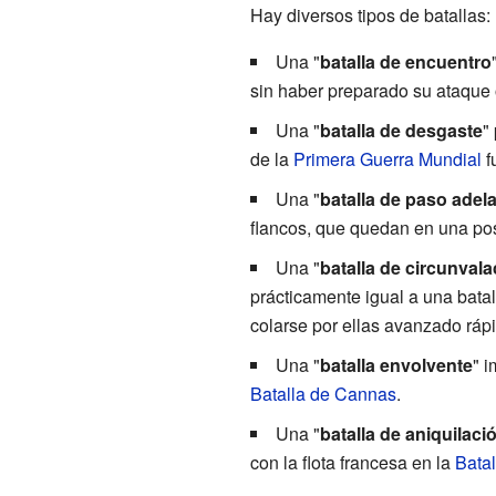
Hay diversos tipos de batallas:
Una "
batalla de encuentro
sin haber preparado su ataque 
Una "
batalla de desgaste
"
de la
Primera Guerra Mundial
f
Una "
batalla de paso adel
flancos, que quedan en una pos
Una "
batalla de circunvala
prácticamente igual a una bata
colarse por ellas avanzado rápi
Una "
batalla envolvente
" i
Batalla de Cannas
.
Una "
batalla de aniquilaci
con la flota francesa en la
Batal