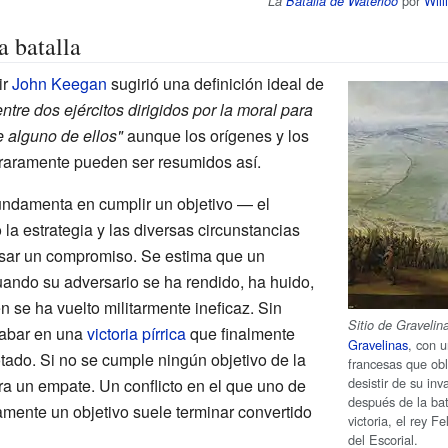
por
Will
La
Batalla de Waterloo
a batalla
ir
John Keegan
sugirió una definición ideal de
ntre dos ejércitos dirigidos por la moral para
e alguno de ellos"
aunque los orígenes y los
 raramente pueden ser resumidos así.
fundamenta en cumplir un objetivo — el
o la estrategia y las diversas circunstancias
sar un compromiso. Se estima que un
cuando su adversario se ha rendido, ha huido,
en se ha vuelto militarmente ineficaz. Sin
Sitio de Gravelin
cabar en una
victoria pírrica
que finalmente
Gravelinas
, con u
tado. Si no se cumple ningún objetivo de la
francesas que obli
desistir de su inv
era un empate. Un conflicto en el que uno de
después de la bat
amente un objetivo suele terminar convertido
victoria, el rey F
del Escorial.