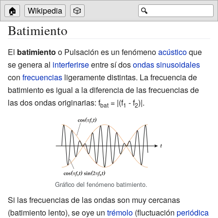
🏠
Wikipedia
🎲
🔍
Batimiento
El
batimiento
o Pulsación es un fenómeno
acústico
que
se genera al
interferirse
entre sí dos
ondas
sinusoidales
con
frecuencias
ligeramente distintas. La frecuencia de
batimiento es igual a la diferencia de las frecuencias de
las dos ondas originarias: f
= |(f
- f
)|.
bat
1
2
Gráfico del fenómeno batimiento.
Si las frecuencias de las ondas son muy cercanas
(batimiento lento), se oye un
trémolo
(fluctuación
periódica