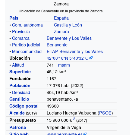
Ubicación de Benavente en la provincia de Zamora.
España
País
•
Com.
autónoma
Castilla y León
•
Provincia
Zamora
•
Comarca
Benavente y Los Valles
•
Partido
judicial
Benavente
•
Mancomunidad
ETAP Benavente y los Valles
Ubicación
42°00′18″N
5°40′32″O
•
Altitud
741
msnm
45,12
km²
Superficie
1167
Fundación
17 376 hab.
Población
(2022)
•
Densidad
404,19 hab./km²
benaventano, -a
Gentilicio
49600
Código postal
Luciano Huerga Valbuena (
PSOE
)
Alcalde
(2019)
15
900
000 €
Presupuesto
(2017)
Virgen de la Vega
Patrona
www.benavente.es
Sitio web